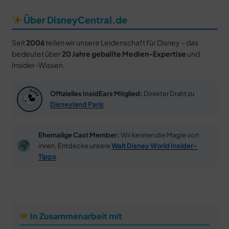
Über DisneyCentral.de
Seit
2006
teilen wir unsere Leidenschaft für Disney – das
bedeutet über
20 Jahre geballte Medien-Expertise
und
Insider-Wissen.
Offizielles InsidEars Mitglied:
Direkter Draht zu
Disneyland Paris
.
Ehemalige Cast Member:
Wir kennen die Magie von
innen. Entdecke unsere
Walt Disney World Insider-
Tipps
.
In Zusammenarbeit mit