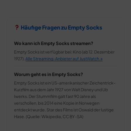
Häufige Fragen zu Empty Socks
Wo kann ich Empty Socks streamen?
Empty Socks ist verfügbar bei: Kino (ab 12. Dezember
1927).
Alle Streaming-Anbieter auf JustWatch →
Worum geht es in Empty Socks?
Empty Socks ist ein US-amerikanischer Zeichentrick-
Kurzfilm aus dem Jahr 1927 von Walt Disney und Ub
Iwerks. Der Stummfilm galt fast 90 Jahre als
verschollen, bis 2014 eine Kopie in Norwegen
entdeckt wurde. Star des Films ist Oswald der lustige
Hase. (Quelle: Wikipedia, CC BY-SA)