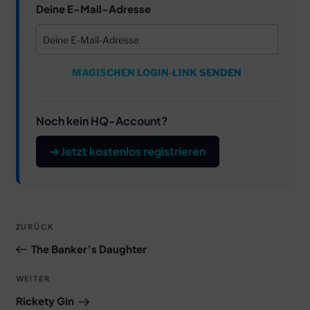
Deine E-Mail-Adresse
MAGISCHEN LOGIN-LINK SENDEN
Noch kein HQ-Account?
➔ Jetzt kostenlos registrieren
Beitragsnavigation
Vorheriger
ZURÜCK
Beitrag
The Banker’s Daughter
Nächster
WEITER
Beitrag
Rickety Gin