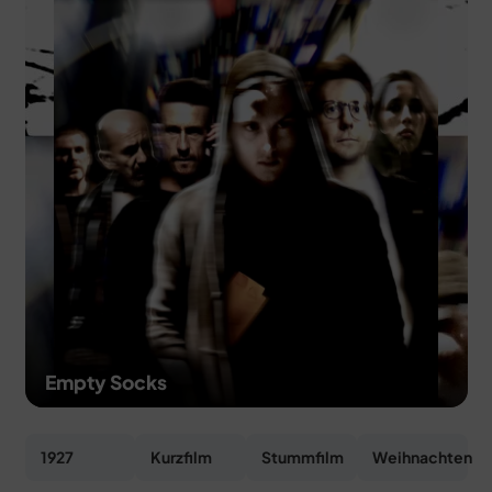
MERCH
DEALS
MEIN HQ
50
Empty Socks
1927
Kurzfilm
Stummfilm
Weihnachten