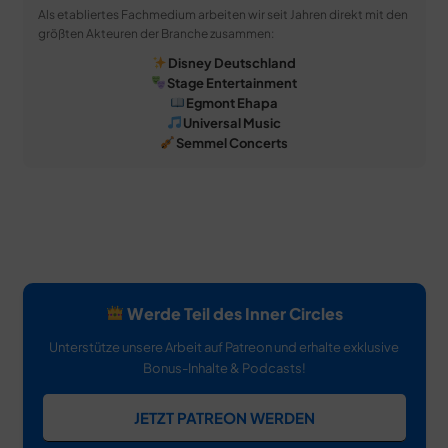
Als etabliertes Fachmedium arbeiten wir seit Jahren direkt mit den
größten Akteuren der Branche zusammen:
Disney Deutschland
Stage Entertainment
Egmont Ehapa
Universal Music
Semmel Concerts
Werde Teil des Inner Circles
Unterstütze unsere Arbeit auf Patreon und erhalte exklusive
Bonus-Inhalte & Podcasts!
JETZT PATREON WERDEN