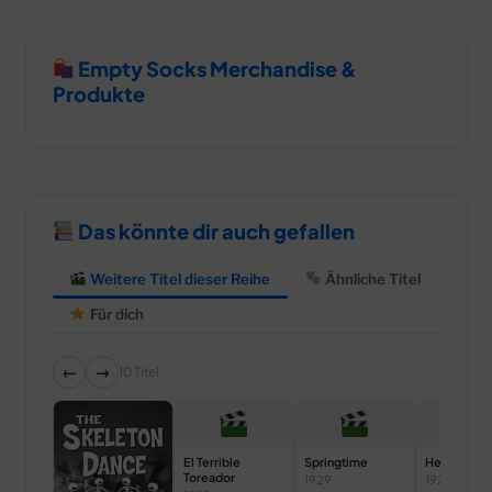
Empty Socks Merchandise &
Produkte
Das könnte dir auch gefallen
Weitere Titel dieser Reihe
Ähnliche Titel
Für dich
←
→
10 Titel
El Terrible
Springtime
Hell’s Bells
Toreador
1929
1929