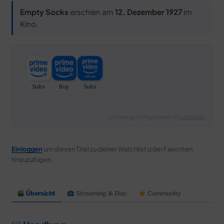
Empty Socks
erschien am
12. Dezember 1927
im
Kino.
Streaming-Verfügbarkeit via
JustWatch
Einloggen
um diesen Titel zu deiner Watchlist oder Favoriten
hinzuzufügen.
Übersicht
Streaming & Disc
Community