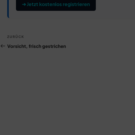
➔ Jetzt kostenlos registrieren
Beitragsnavigation
Vorheriger
ZURÜCK
Beitrag
Vorsicht, frisch gestrichen