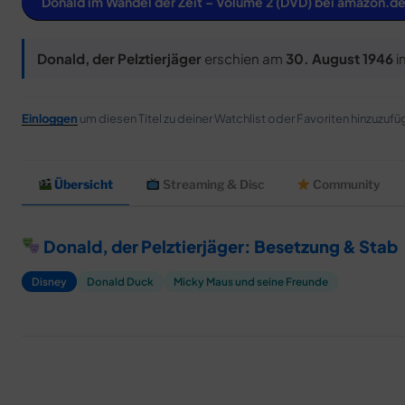
Donald im Wandel der Zeit – Volume 2 (DVD) bei amazon.d
Donald, der Pelztierjäger
erschien am
30. August 1946
i
Einloggen
um diesen Titel zu deiner Watchlist oder Favoriten hinzuzufü
Übersicht
Streaming & Disc
Community
Donald, der Pelztierjäger: Besetzung & Stab
Disney
Donald Duck
Micky Maus und seine Freunde