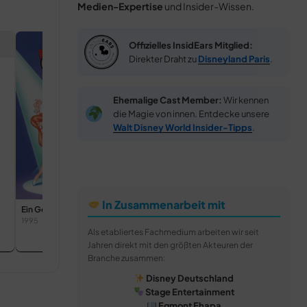
Medien-Expertise
und Insider-Wissen.
Offizielles InsidEars Mitglied:
Direkter Draht zu
Disneyland Paris
.
Ehemalige Cast Member:
Wir kennen
die Magie von innen. Entdecke unsere
Walt Disney World Insider-Tipps
.
In Zusammenarbeit mit
Ein Goofy Film
Chip und Chap: Die Ritter
Die Legende
1995
des Rechts
Caballeros
Als etabliertes Fachmedium arbeiten wir seit
2022
Jahren direkt mit den größten Akteuren der
Branche zusammen:
Disney Deutschland
Stage Entertainment
Egmont Ehapa