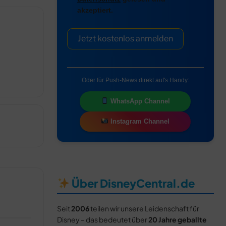
akzeptiert.
Jetzt kostenlos anmelden
Oder für Push-News direkt auf's Handy:
WhatsApp Channel
Instagram Channel
Über DisneyCentral.de
Seit
2006
teilen wir unsere Leidenschaft für
Disney – das bedeutet über
20 Jahre geballte