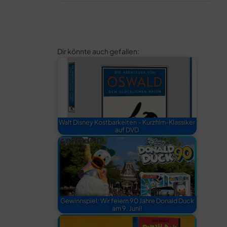
Dir könnte auch gefallen:
Walt Disney Kostbarkeiten – Kurzfilm-Klassiker
auf DVD
Gewinnspiel: Wir feiern 90 Jahre Donald Duck
am 9. Juni!