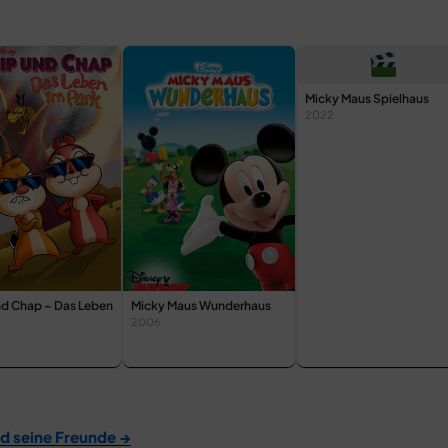
Micky Maus Spielhaus
2022
nd Chap – Das Leben
Micky Maus Wunderhaus
2006
d seine Freunde →