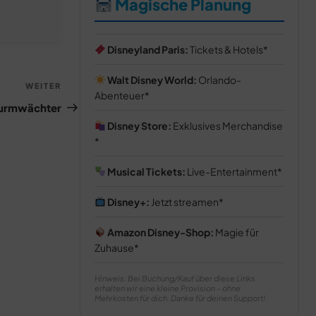
Magische Planung
Disneyland Paris:
Tickets & Hotels
Walt Disney World:
Orlando-
Nächster
WEITER
Abenteuer
Beitrag
turmwächter
Disney Store:
Exklusives Merchandise
Musical Tickets:
Live-Entertainment
Disney+:
Jetzt streamen
Amazon Disney-Shop:
Magie für
Zuhause
Hinweis: Bei Buchung/Kauf über diese Links
erhalten wir eine kleine Provision – ohne
Mehrkosten für dich. Danke für deinen Support!