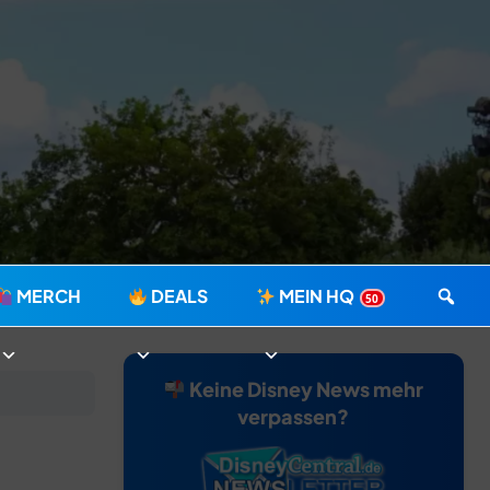
MERCH
DEALS
MEIN HQ
50
Keine Disney News mehr
verpassen?