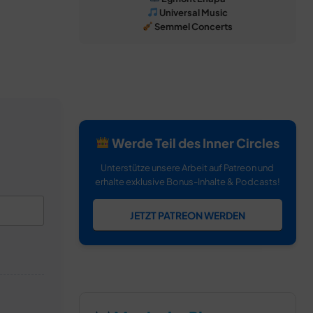
Universal Music
Semmel Concerts
Werde Teil des Inner Circles
Unterstütze unsere Arbeit auf Patreon und
erhalte exklusive Bonus-Inhalte & Podcasts!
JETZT PATREON WERDEN