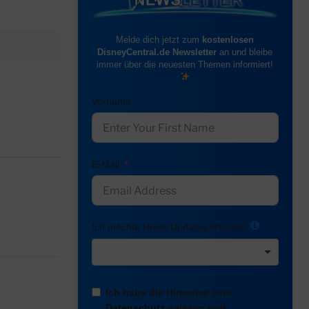
Melde dich jetzt zum
kostenlosen
DisneyCentral.de Newsletter
an und bleibe
immer über die neuesten Themen informiert!
Vorname
E-Mail
Ich möchte News-Updates erhalten:
Ich habe die Hinweise zum
Datenschutz
gelesen und