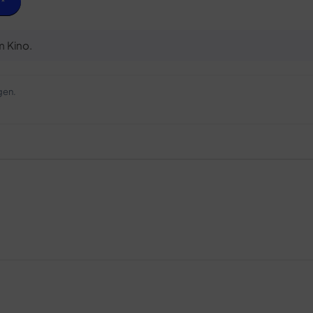
e
m Kino.
gen.