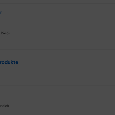
r
 1946).
Produkte
r dich