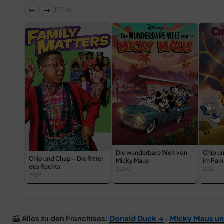
←
→
10 Titel
Die wunderbare Welt von
Chip u
Chip und Chap – Die Ritter
Micky Maus
im Park
des Rechts
2020
2021
1989
Alles zu den Franchises:
Donald Duck →
·
Micky Maus un