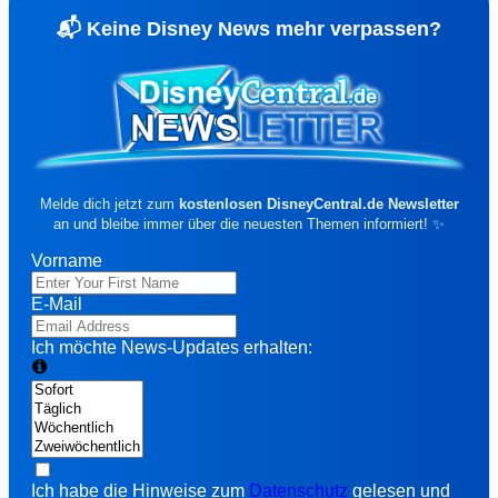
von Ex-Cast-Membern.
📬 Keine Disney News mehr verpassen?
✨
2.000+ Disney-Fans sind bereits dabei
🔑 Jetzt anmelden

✨ Kostenlos registrieren
Kein Spam · Kein Abo · Jederzeit löschbar
Melde dich jetzt zum
kostenlosen DisneyCentral.de Newsletter
an und bleibe immer über die neuesten Themen informiert! ✨
✦
ALLES KOSTENLOS — SOFORT STARTEN
Vorname
Favoriten &
❤️
📅
Release-Radar
Watchlist
E-Mail
Film-
🎬
✅
Gesehen-Tracker
Empfehlungen
Ich möchte News-Updates erhalten:
Magic Points &
Community-
🏆
📊
Ränge
Umfragen
Exkl. Deals &
🏷️
🎁
Exkl. Gewinnspiele
Rabatte
Personalisierte
Push-
🌐
🔔
Website
Benachrichtigunge
Ich habe die Hinweise zum
Datenschutz
gelesen und
Disneyland-