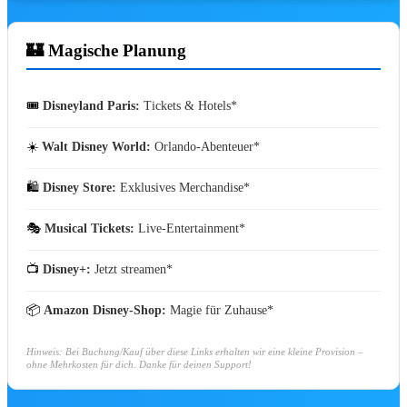
Jetzt ansehen oder in deine Watchlist
packen.
Vor 1 Tag(en)
RELEASE
🏰 Magische Planung
Ab heute auf Kino: Super
Troopers 3
🎟️
Disneyland Paris:
Tickets & Hotels
Jetzt ansehen oder in deine Watchlist
packen.
Vor 1 Tag(en)
RELEASE
☀️
Walt Disney World:
Orlando-Abenteuer
🛍️
Disney Store:
Exklusives Merchandise
🎭
Musical Tickets:
Live-Entertainment
📺
Disney+:
Jetzt streamen
📦
Amazon Disney-Shop:
Magie für Zuhause
Hinweis: Bei Buchung/Kauf über diese Links erhalten wir eine kleine Provision –
ohne Mehrkosten für dich. Danke für deinen Support!