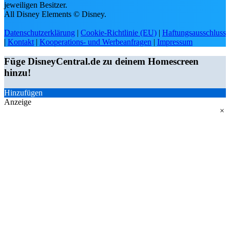
jeweiligen Besitzer.
All Disney Elements © Disney.
Datenschutzerklärung
|
Cookie-Richtlinie (EU)
|
Haftungsausschluss
|
Kontakt
|
Kooperations- und Werbeanfragen
|
Impressum
Füge DisneyCentral.de zu deinem Homescreen
hinzu!
Hinzufügen
Anzeige
×