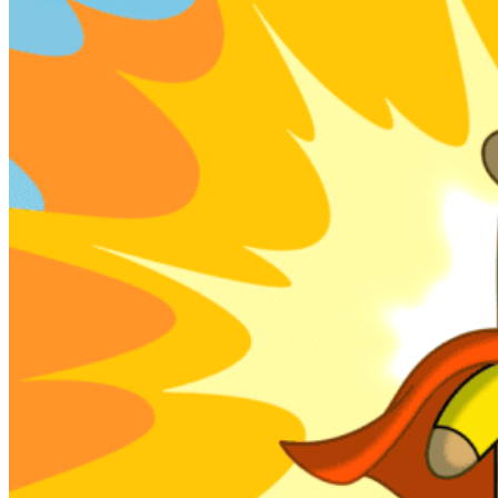
SHOW & TICKET
Disney Worlds Collide Concert Tour
(Köln, 18.02.2027)
Drei Welten, eine unforgettable Night! Die
brandneue Disney Worlds Collide Concert Tour
vereint Descendants, ZOMBIES und Camp
Rock…
Tickets buchen ➔
🛍️ Merch
🛍️ Shop & Sale
🏪
Merchandise-Übersicht →
3.000+
🆕
Neuheiten im Shop
🔻
Reduzierte Artikel