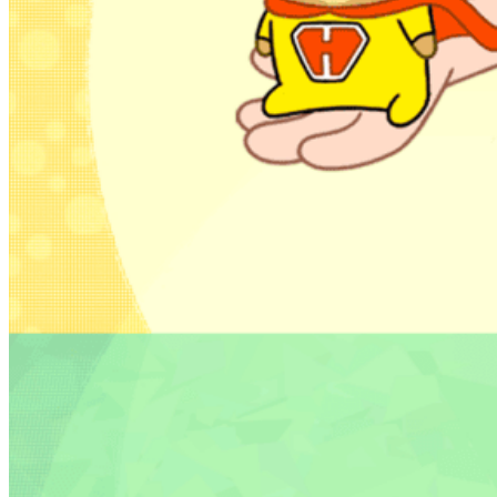
Disney Deals & Angebote
Die besten Blu-ray-, 4K- & Streaming-Deals –
handverlesen.
Zum Deal ➔
🏰 Disneyland & Parks
Disney Parks
🏰 Disneyland Paris Hub
🌎 Walt Disney World
🎡 Disneyland Resort
🚢 Disney Cruise Line