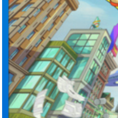
Forum & Community
Aktuelle Gewinnspiele
Unterstütze uns (Patreon)
Mein Fan-HQ
Unser Team & Kontakt
✨ GEWINNSPIE
TOY STORY 5 Produkt-Gewinnspiel:
Gewinne 1 von 2 Produktpaketen 🤠
Toy Story 5 Produkt-Gewinnspiel auf
DisneyCentral.de: Gewinne 1 von 2
Produktpaketen – u. a. Hi-Tech Buzz Lightyear,
Woody-Plüsch…
Jetzt teilnehmen!