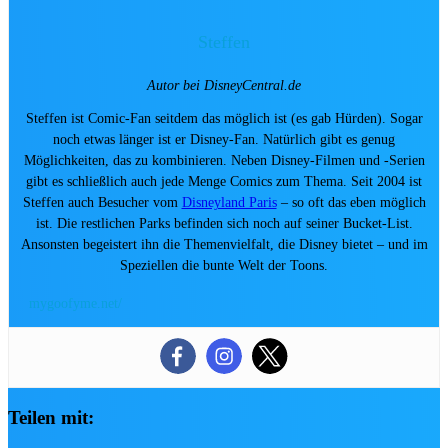
🎟️ Parks & Tickets
🛍️ Disney Store & Merch
Steffen
🎪 Events & Konzerte
Autor bei DisneyCentral.de
Nach Franchise
Steffen ist Comic-Fan seitdem das möglich ist (es gab Hürden). Sogar
noch etwas länger ist er Disney-Fan. Natürlich gibt es genug
🏰 Disneyland Paris
Möglichkeiten, das zu kombinieren. Neben Disney-Filmen und -Serien
🏷️ Disney Store
gibt es schließlich auch jede Menge Comics zum Thema. Seit 2004 ist
🦸 Marvel
Steffen auch Besucher vom
Disneyland Paris
– so oft das eben möglich
ist. Die restlichen Parks befinden sich noch auf seiner Bucket-List.
🎭 Musicals & Shows
Ansonsten begeistert ihn die Themenvielfalt, die Disney bietet – und im
🪄 Aktuelle Top-Deals
Speziellen die bunte Welt der Toons.
mygoofyme.net/
SOMMER-VORTEIL
⭐ EMPFEHLU
Teilen mit:
fav
share
DISNEYLAND PARIS