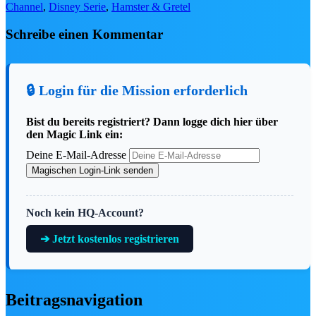
Channel
,
Disney Serie
,
Hamster & Gretel
nur dieses Wochenende (07.-09.08.) mit
Code WEEKEND ab 49,99€!
Schreibe einen Kommentar
15% Rabatt übers
Wochenende
🔒 Login für die Mission erforderlich
WEEKEND
Kopieren ✂️
CODE:
Bist du bereits registriert? Dann logge dich hier über
den Magic Link ein:
CODE ANZEIGEN ❯
Deine E-Mail-Adresse
Magischen Login-Link senden
BIS ZU 70% RABATT
Noch kein HQ-Account?
➔ Jetzt kostenlos registrieren
fav
share
Summer Sale bei EMP: Bis zu 70%
Beitragsnavigation
Rabatt