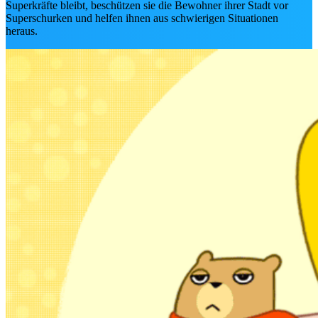
Superkräfte bleibt, beschützen sie die Bewohner ihrer Stadt vor
„Ich glaube, ich bin zum Teil deutsch!” 
Superschurken und helfen ihnen aus schwierigen Situationen
Unser „Descendants: Wicked
heraus.
Wonderland” Interview mit Alexandro
Byrd, Kiara Romero & Liamani Segur
Unser Descendants: Wicked Wonderland Interv
mit Alexandro Byrd, Kiara Romero & Liamani
Segura: Worlds Collide Tour, Rapunzel-Wunsch
&…
Jetzt lesen ➔
NEU IN DER BIBLIOTHE
Adults: Marathon Day
Zur Filmseite ➔
HEIMKINO-DEA