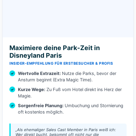
🎭 Musicals & Shows
🎭 Disney Musicals
🎭
Maximiere deine Park-Zeit in
Der Teufel trägt Prada
Disneyland Paris
🎭
Die Schöne und das Biest
🎭
INSIDER-EMPFEHLUNG FÜR ERSTBESUCHER & PROFIS
Der Glöckner von Notre Dame
🎭
Tarzan
Wertvolle Extrazeit:
Nutze die Parks, bevor der
🎭
Ansturm beginnt (Extra Magic Time).
Die Eiskönigin
🎭
Der König der Löwen
Kurze Wege:
Zu Fuß vom Hotel direkt ins Herz der
Magie.
🎟️
Alle Musical-Tickets
Sorgenfreie Planung:
Umbuchung und Stornierung
oft kostenlos möglich.
🎻 Konzerte & Live
Disney on Ice – Mickys magische
„Als ehemaliger Sales Cast Member in Paris weiß ich:
⛸️
Momente
Wer direkt bucht, bekommt oft nicht nur die