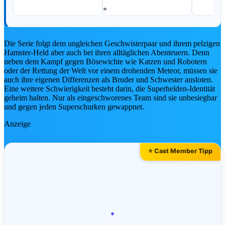
🎫 Attraktions-Tickets weltweit*
💼
CRP-Insider-Guide →
PARK-HIGHLIGH
Die Serie folgt dem ungleichen Geschwisterpaar und ihrem pelzigen
Hamster-Held aber auch bei ihren alltäglichen Abenteuern. Denn
neben dem Kampf gegen Bösewichte wie Katzen und Robotern
oder der Rettung der Welt vor einem drohenden Meteor, müssen sie
auch ihre eigenen Differenzen als Bruder und Schwester ausloten.
Eine weitere Schwierigkeit besteht darin, die Superhelden-Identität
geheim halten. Nur als eingeschworenes Team sind sie unbesiegbar
und gegen jeden Superschurken gewappnet.
Disney Pins August 2026: Alle Disneyla
Anzeige
Paris Neuheiten
Disney Pin Neuheiten August 2026: alle Releas
aus Disneyland Paris, Disneyland Resort & Walt
⭐ Cast Member Tipp
Disney World – mit…
Jetzt entdecken ➔