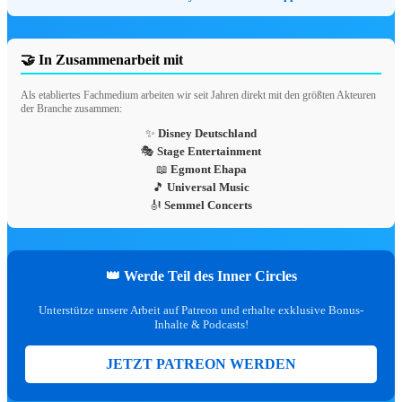
Jetzt 10% günstiger – Thalia
Vor 18 Std.
NEWS
Happy Weekend Deal: 15%
🤝 In Zusammenarbeit mit
Rabatt
Neuer Deal im Deal-Corner – jetzt
Als etabliertes Fachmedium arbeiten wir seit Jahren direkt mit den größten Akteuren
sichern!
der Branche zusammen:
Vor 1 Tag(en)
DEAL
✨
Disney Deutschland
Wir haben 17 neue Produkte für
🎭
Stage Entertainment
dich gefunden – schau rein!
📖
Egmont Ehapa
17 neue Artikel verfügbar – von Disney
🎵
Universal Music
Store DE, MediaMarkt, EMP DE.
🎻
Semmel Concerts
Vor 1 Tag(en)
DEAL
Walt Disney World - Storybook
Kollektion - Spirit Jersey für
Erwachsene
Jetzt 40% günstiger – Disney Store DE
👑 Werde Teil des Inner Circles
Vor 1 Tag(en)
NEWS
Unterstütze unsere Arbeit auf Patreon und erhalte exklusive Bonus-
Afterwork Deal: 15% Rabatt
Inhalte & Podcasts!
Neuer Deal im Deal-Corner – jetzt
sichern!
JETZT PATREON WERDEN
Vor 1 Tag(en)
DEAL
Ab heute auf Disney+: The Shards