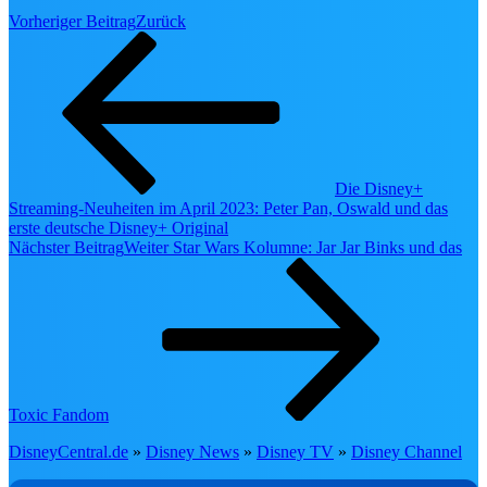
Summer Sale bei EMP! Sichere dir jetzt di
Vorheriger Beitrag
Zurück
Sommer Highlights mit bis zu 70% Rabatt
solange der Vorrat reicht!
Sommer Highlights bis zu
70% reduziert
SALE ENTDECKEN ❯
Die Disney+
Streaming-Neuheiten im April 2023: Peter Pan, Oswald und das
erste deutsche Disney+ Original
✨ Mein HQ
50
Nächster Beitrag
Weiter
Star Wars Kolumne: Jar Jar Binks und das
Mein
Fan-
HQ
🏰
Dein Disney-Universum
Toxic Fandom
wartet auf dich.
Kostenlose Mitgliedschaft mit 20+ exklusiven
DisneyCentral.de
»
Disney News
»
Disney TV
»
Disney Channel
Features — sammle Magic Points, schalte
Ränge frei und plane mit der Disneyland-Hilfe