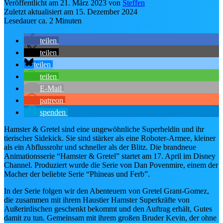
Veröffentlicht am 21. März 2023
von
Steffen
📺
Disney Channel
Zuletzt aktualisiert am
15. Dezember 2024
Lesedauer ca. 2 Minuten
➕
Disney+ jetzt abonnieren
teilen
🏰 Franchises & Universen
teilen
teilen
🏰
Disney-Animationsklassiker
teilen
🎬
Disney Realfilme
E-Mail
📺
Disney Channel
patreon
💡
Pixar
spenden
🦸
Marvel
⚔️
Star Wars
Hamster & Gretel sind eine ungewöhnliche Superheldin und ihr
tierischer Sidekick. Sie sind stärker als eine Roboter-Armee, kleiner
🧭
Alle Franchises entdecken →
als ein Abflussrohr und schneller als der Blitz. Die brandneue
INTERVIE
Animationsserie “Hamster & Gretel” startet am 17. April im Disney
Channel. Produziert wurde die Serie von Dan Povenmire, einem der
Macher der beliebte Serie “Phineas und Ferb”.
In der Serie folgen wir den Abenteuern von Gretel Grant-Gomez,
die zusammen mit ihrem Haustier Hamster Superkräfte von
Außerirdischen geschenkt bekommt und den Auftrag erhält, Gutes
damit zu tun. Gemeinsam mit ihrem großen Bruder Kevin, der ohne