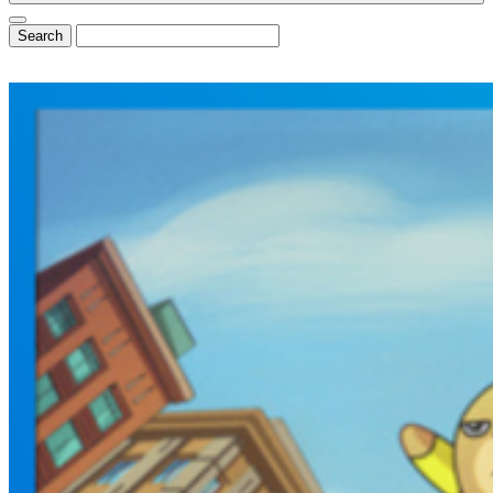
⭐ DisneyCentral.de
News & Magazin
Alle News
Exklusive Interviews
Reviews & Rezensionen
💼 B2B & Presse
📊
Media Kit & Reichweite
🏆
Referenzen & Cases
🌟
Mitglied von InsidEars
✉️
Kooperationsanfragen
Community & Exklusiv