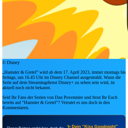
👕
Fashion, Toys & Home
📀
DVD & Blu-ray Neuheiten
🔥
Alle Deals & Angebote →
🎮 Gaming & TCG
🃏
Disney Lorcana Guide
🕹️
Videospiele & Konsolen
© Disney
🗝️
Kingdom Hearts Hub
„Hamster & Gretel” wird ab dem 17. April 2023, immer montags bis
🗃️
freitags, um 16.45 Uhr im Disney Channel ausgestrahlt. Wann die
Lorcana Karten-Datenbank
soon
Serie auf dem Streamingdienst Disney+ zu sehen sein wird, ist
NEU IM SHO
aktuell noch nicht bekannt.
Seid Ihr Fans der Serien von Dan Povenmire und freut Ihr Euch
bereits auf “Hamster & Gretel”? Verratet es uns doch in den
Kommentaren.
✨ Dein “Kiss Goodnight”