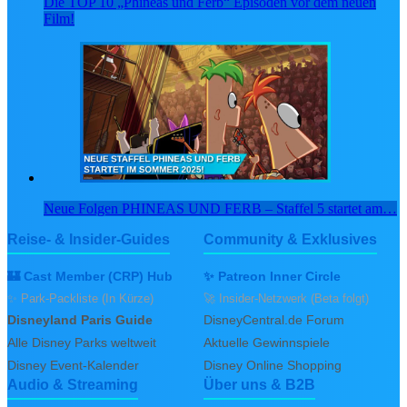
Die TOP 10 „Phineas und Ferb“ Episoden vor dem neuen
Film!
Neue Folgen PHINEAS UND FERB – Staffel 5 startet am…
Reise- & Insider-Guides
Community & Exklusives
🏰 Cast Member (CRP) Hub
✨ Patreon Inner Circle
✨ Park-Packliste (In Kürze)
🚀 Insider-Netzwerk (Beta folgt)
Disneyland Paris Guide
DisneyCentral.de Forum
Alle Disney Parks weltweit
Aktuelle Gewinnspiele
Disney Event-Kalender
Disney Online Shopping
Audio & Streaming
Über uns & B2B