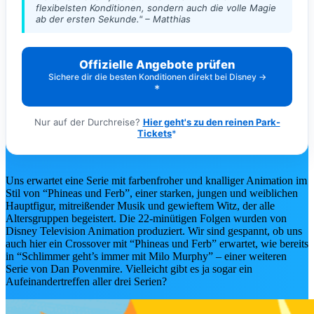
flexibelsten Konditionen, sondern auch die volle Magie
🎻
Disney Worlds Collide Concert Tour
ab der ersten Sekunde." – Matthias
🎻
Disney at Neuschwanstein
Disney in Concert – Die Jubiläumtstou
🎻
2026
Offizielle Angebote prüfen
Sichere dir die besten Konditionen direkt bei Disney →
🎟️
Alle Show-Tickets
MUSICA
Nur auf der Durchreise?
Hier geht's zu den reinen Park-
Tickets
Uns erwartet eine Serie mit farbenfroher und knalliger Animation im
Stil von “Phineas und Ferb”, einer starken, jungen und weiblichen
Hauptfigur, mitreißender Musik und gewieftem Witz, der alle
Zweite DER KÖNIG DER LÖWEN
Altersgruppen begeistert. Die 22-minütigen Folgen wurden von
Relaxed Performance am 18. Septembe
Disney Television Animation produziert. Wir sind gespannt, ob uns
2026 🦁💛
auch hier ein Crossover mit “Phineas und Ferb” erwartet, wie bereits
DER KÖNIG DER LÖWEN Relaxed Performanc
in “Schlimmer geht’s immer mit Milo Murphy” – einer weiteren
Stage Entertainment zeigt am 18. September 20
Serie von Dan Povenmire. Vielleicht gibt es ja sogar ein
die zweite Relaxed Performance von…
Aufeinandertreffen aller drei Serien?
Mehr erfahren ➔