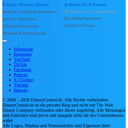
🎙️ Magic Minutes (News)
🤝 Media Kit & Partner
Podcast: Calling all Dreamers!
🏆 Referenzen (In Vorbereitung)
Das Redaktionsteam
Disney+ Neuheiten
Kontakt & Presse
Exklusive Interviews
Reviews & Rezensionen
WhatsApp
Instagram
YouTube
TikTok
Facebook
Patreon
X (Twitter)
Threads
Bluesky
© 2006 – 2026 DisneyCentral.de. Alle Rechte vorbehalten.
DisneyCentral.de ist ein privater Blog und nicht mit The Walt
Disney Company verbunden oder dieser zugehörig. Alle Meinungen
und Ansichten sind privat und spiegeln nicht die des Unternehmens
wider.
Alle Logos, Marken und Warenzeichen sind Eigentum ihrer