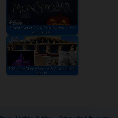
Monstober 2023: Alle Halloween-Filme
und Grusel…
100 Jahre Disney Special & Gewinnspiel:
Blick in…
Reise- & Insider-Guides
Community & Exklusives