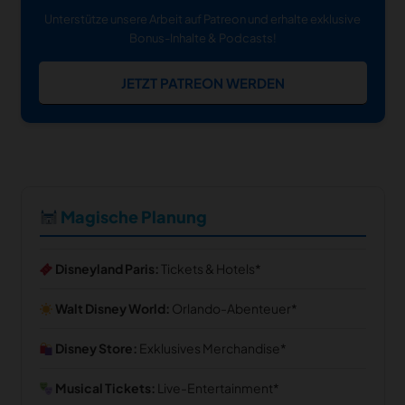
Unterstütze unsere Arbeit auf Patreon und erhalte exklusive
Bonus-Inhalte & Podcasts!
JETZT PATREON WERDEN
Magische Planung
Disneyland Paris:
Tickets & Hotels
Walt Disney World:
Orlando-Abenteuer
Disney Store:
Exklusives Merchandise
Musical Tickets:
Live-Entertainment