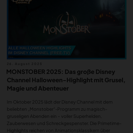
MERCH
DEALS
MEIN HQ
50
Veröffentlicht
26. August 2025
am
MONSTOBER 2025: Das große Disney
Channel Halloween-Highlight mit Grusel,
Magie und Abenteuer
Im Oktober 2025 lädt der Disney Channel mit dem
beliebten „Monstober“-Programm zu magisch-
gruseligen Abenden ein – voller Superhelden,
Zauberwesen und Schreckgespenster. Die Primetime-
Highlights reichen von Animationsklassikern über