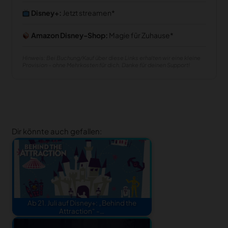
Disney+:
Jetzt streamen
Amazon Disney-Shop:
Magie für Zuhause
Hinweis: Bei Buchung/Kauf über diese Links erhalten wir eine kleine
Provision – ohne Mehrkosten für dich. Danke für deinen Support!
Dir könnte auch gefallen:
Ab 21. Juli auf Disney+: „Behind the
Attraction“ -…