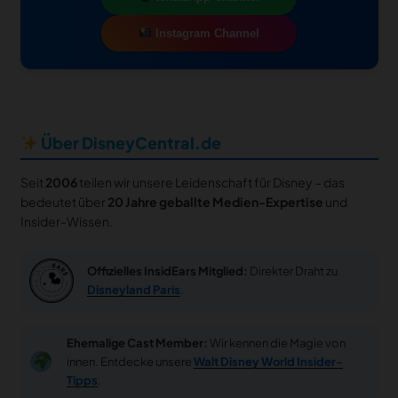
Instagram Channel
Über DisneyCentral.de
Seit
2006
teilen wir unsere Leidenschaft für Disney – das
bedeutet über
20 Jahre geballte Medien-Expertise
und
Insider-Wissen.
Offizielles InsidEars Mitglied:
Direkter Draht zu
Disneyland Paris
.
Ehemalige Cast Member:
Wir kennen die Magie von
innen. Entdecke unsere
Walt Disney World Insider-
Tipps
.