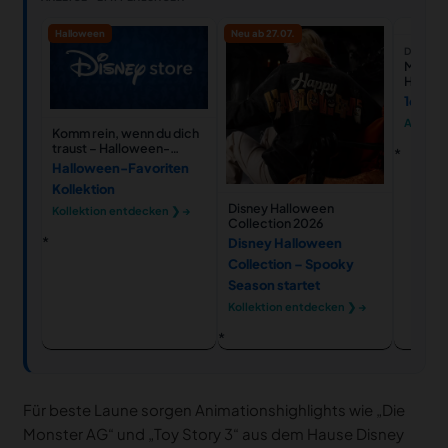
Halloween
Neu ab 27.07.
DISNEY 
Micky 
Hallow
Nachtl
16,00 
Anstec
Ansehe
Komm rein, wenn du dich
traust – Halloween-
Favoriten
Halloween-Favoriten
Kollektion
Disney Halloween
Kollektion entdecken ❯ →
Collection 2026
Disney Halloween
Collection – Spooky
Season startet
Kollektion entdecken ❯ →
Für beste Laune sorgen Animationshighlights wie „Die
Monster AG“ und „Toy Story 3“ aus dem Hause Disney