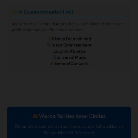
In Zusammenarbeit mit
Als etabliertes Fachmedium arbeiten wir seit Jahren direkt mit den
größten Akteuren der Branche zusammen:
Disney Deutschland
Stage Entertainment
Egmont Ehapa
Universal Music
Semmel Concerts
Werde Teil des Inner Circles
Unterstütze unsere Arbeit auf Patreon und erhalte exklusive
Bonus-Inhalte & Podcasts!