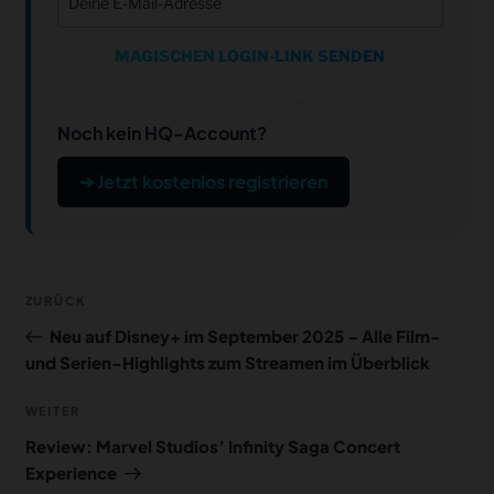
MAGISCHEN LOGIN-LINK SENDEN
Noch kein HQ-Account?
➔ Jetzt kostenlos registrieren
Beitragsnavigation
Vorheriger
ZURÜCK
Beitrag
Neu auf Disney+ im September 2025 – Alle Film-
und Serien-Highlights zum Streamen im Überblick
Nächster
WEITER
Beitrag
Review: Marvel Studios’ Infinity Saga Concert
Experience