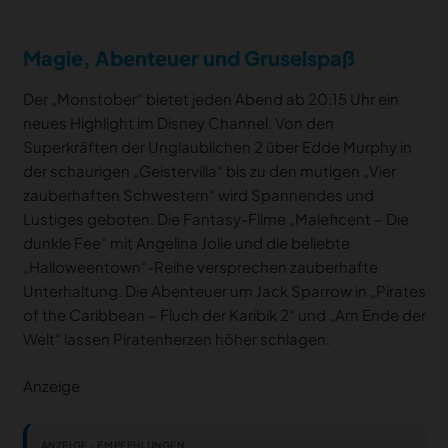
Magie, Abenteuer und Gruselspaß
Der „Monstober“ bietet jeden Abend ab 20:15 Uhr ein
neues Highlight im Disney Channel. Von den
Superkräften der Unglaublichen 2 über Edde Murphy in
der schaurigen „Geistervilla“ bis zu den mutigen „Vier
zauberhaften Schwestern“ wird Spannendes und
Lustiges geboten. Die Fantasy-Filme „Maleficent – Die
dunkle Fee“ mit Angelina Jolie und die beliebte
„Halloweentown“-Reihe versprechen zauberhafte
Unterhaltung. Die Abenteuer um Jack Sparrow in „Pirates
of the Caribbean – Fluch der Karibik 2“ und „Am Ende der
Welt“ lassen Piratenherzen höher schlagen.
Anzeige
ANZEIGE · EMPFEHLUNGEN