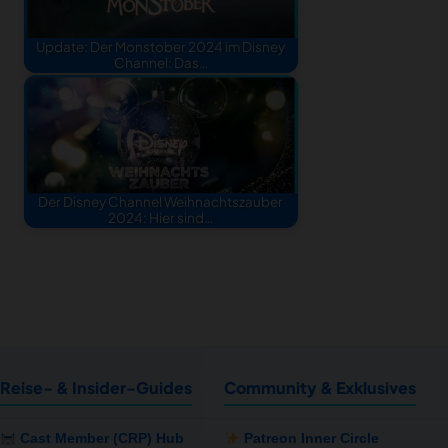
Update: Der Monstober 2024 im Disney
Channel: Das…
Der Disney Channel Weihnachtszauber
2024: Hier sind…
Reise- & Insider-Guides
Community & Exklusives
Cast Member (CRP) Hub
Patreon Inner Circle