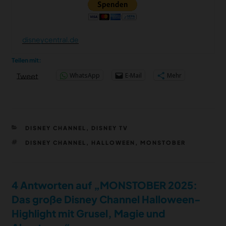
disneycentral.de
Teilen mit:
WhatsApp
E-Mail
Mehr
Tweet
KATEGORIEN
DISNEY CHANNEL
,
DISNEY TV
SCHLAGWÖRTER
DISNEY CHANNEL
,
HALLOWEEN
,
MONSTOBER
4 Antworten auf „MONSTOBER 2025:
Das große Disney Channel Halloween-
Highlight mit Grusel, Magie und