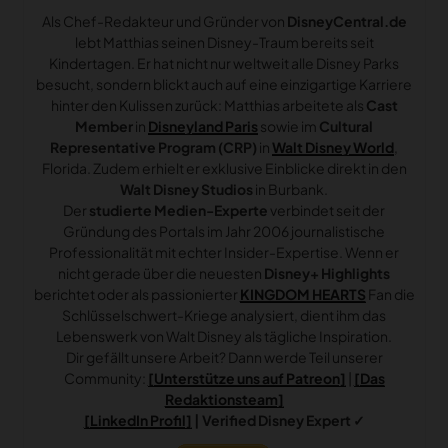
Als Chef-Redakteur und Gründer von
DisneyCentral.de
lebt Matthias seinen Disney-Traum bereits seit
Kindertagen. Er hat nicht nur weltweit alle Disney Parks
besucht, sondern blickt auch auf eine einzigartige Karriere
hinter den Kulissen zurück: Matthias arbeitete als
Cast
Member
in
Disneyland Paris
sowie im
Cultural
Representative Program (CRP)
in
Walt Disney World
,
Florida. Zudem erhielt er exklusive Einblicke direkt in den
Walt Disney Studios
in Burbank.
Der
studierte Medien-Experte
verbindet seit der
Gründung des Portals im Jahr 2006 journalistische
Professionalität mit echter Insider-Expertise. Wenn er
nicht gerade über die neuesten
Disney+ Highlights
berichtet oder als passionierter
KINGDOM HEARTS
Fan die
Schlüsselschwert-Kriege analysiert, dient ihm das
Lebenswerk von Walt Disney als tägliche Inspiration.
Dir gefällt unsere Arbeit? Dann werde Teil unserer
Community:
[Unterstütze uns auf Patreon]
|
[Das
Redaktionsteam]
[LinkedIn Profil]
| Verified Disney Expert ✓