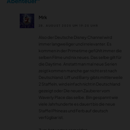
Abenteuer“
Mrk
28. AUGUST 2025 UM 19:25 UHR
Also der Deutsche Disney Channel wird
immer langweiliger und irrelevanter. Es
kommen in der Primetime gefühlt immer die
selben Filme und nix neues. Das selbe gilt für
die Daytime. Anstatt man mal neue Serien
zeigt kommen manche gar nicht erst nach
Deutschland. Liff und Barry gibts mittlerweile
2 Staffeln, wird einfach nicht in Deutschland
gezeigt oder Die neuen Zauberer vom
Waverly Place das selbe. Bin gespannt wie
viele Jahrhunderte es dauert bis die neue
Staffel Phineas und Ferb auf deutsch
verfügbar ist.
Zum Antworten anmelden