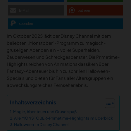
E-Mail
patreon
spenden
Im Oktober 2025 lädt der Disney Channel mit dem
beliebten „Monstober“-Programm zu magisch-
gruseligen Abenden ein – voller Superhelden,
Zauberwesen und Schreckgespenster. Die Primetime-
Highlights reichen von Animationsklassikern über
Fantasy-Abenteuer bis hin zu schrillen Halloween-
Specials und bieten für Fans aller Altersgruppen ein
abwechslungsreiches Fernseherlebnis.
Inhaltsverzeichnis
Magie, Abenteuer und Gruselspaß
Alle MONSTOBER-Primetime-Highlights im Überblick
Halloween im Disney Channel