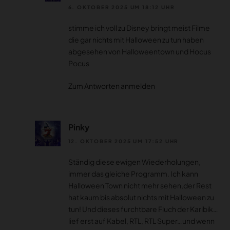
6. OKTOBER 2025 UM 18:12 UHR
stimme ich voll zu Disney bringt meist Filme
die gar nichts mit Halloween zu tun haben
abgesehen von Halloweentown und Hocus
Pocus
Zum Antworten anmelden
Pinky
12. OKTOBER 2025 UM 17:52 UHR
Ständig diese ewigen Wiederholungen,
immer das gleiche Programm. Ich kann
Halloween Town nicht mehr sehen,der Rest
hat kaum bis absolut nichts mit Halloween zu
tun! Und dieses furchtbare Fluch der Karibik…
lief erst auf Kabel, RTL, RTL Super…und wenn