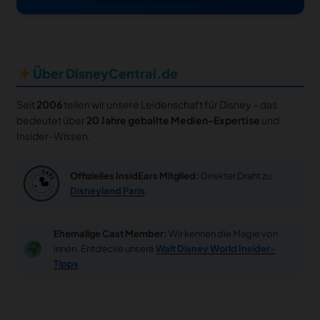
Über DisneyCentral.de
Seit
2006
teilen wir unsere Leidenschaft für Disney – das
bedeutet über
20 Jahre geballte Medien-Expertise
und
Insider-Wissen.
Offizielles InsidEars Mitglied:
Direkter Draht zu
Disneyland Paris
.
Ehemalige Cast Member:
Wir kennen die Magie von
innen. Entdecke unsere
Walt Disney World Insider-
Tipps
.