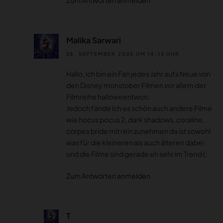
Malika Sarwari
28. SEPTEMBER 2025 UM 14:13 UHR
Hallo, ich bin ein Fan jedes Jahr aufs Neue von
den Disney monstober Filmen vor allem der
Filmreihe halloweentwon.
Jedoch fände ich es schön auch andere Filme
wie hocus pocus 2, dark shadows, coraline,
corpes bride mit rein zunehmen da ist sowohl
was für die kleineren als auch älteren dabei
und die Filme sind gerade eh sehr im Trend (:
Zum Antworten anmelden
T