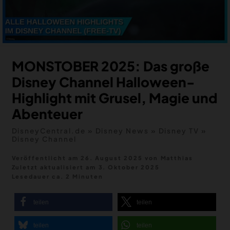
MERCH
DEALS
MEIN HQ
50
MONSTOBER 2025: Das große
Disney Channel Halloween-
Highlight mit Grusel, Magie und
Abenteuer
DisneyCentral.de
»
Disney News
»
Disney TV
»
Disney Channel
Veröffentlicht am 26. August 2025
von
Matthias
Zuletzt aktualisiert am
3. Oktober 2025
Lesedauer ca. 2 Minuten
teilen
teilen
teilen
teilen