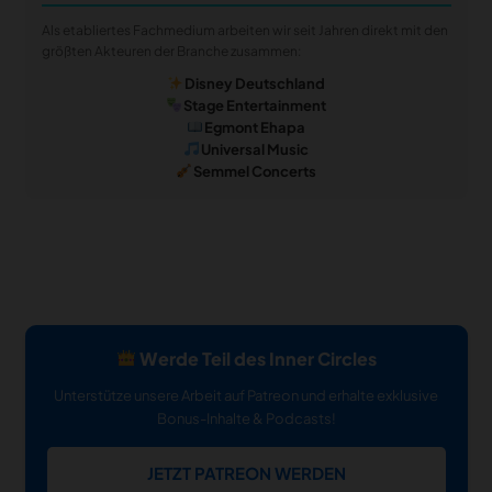
Als etabliertes Fachmedium arbeiten wir seit Jahren direkt mit den
größten Akteuren der Branche zusammen:
Disney Deutschland
Stage Entertainment
Egmont Ehapa
Universal Music
Semmel Concerts
Werde Teil des Inner Circles
Unterstütze unsere Arbeit auf Patreon und erhalte exklusive
Bonus-Inhalte & Podcasts!
JETZT PATREON WERDEN