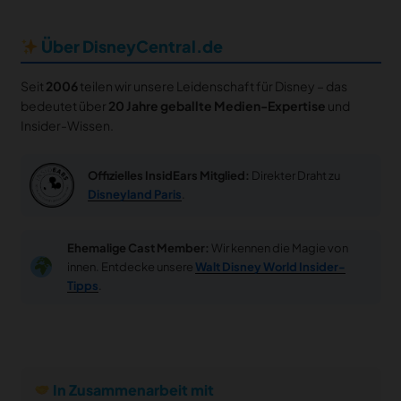
Über DisneyCentral.de
Seit
2006
teilen wir unsere Leidenschaft für Disney – das
bedeutet über
20 Jahre geballte Medien-Expertise
und
Insider-Wissen.
Offizielles InsidEars Mitglied:
Direkter Draht zu
Disneyland Paris
.
Ehemalige Cast Member:
Wir kennen die Magie von
innen. Entdecke unsere
Walt Disney World Insider-
Tipps
.
In Zusammenarbeit mit