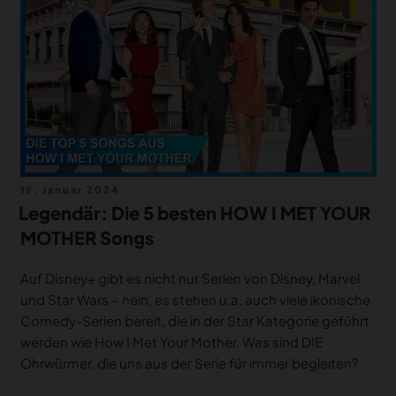
MERCH
DEALS
MEIN HQ
50
Veröffentlicht
19. Januar 2024
am
Legendär: Die 5 besten HOW I MET YOUR
MOTHER Songs
Auf Disney+ gibt es nicht nur Serien von Disney, Marvel
und Star Wars – nein, es stehen u.a. auch viele ikonische
Comedy-Serien bereit, die in der Star Kategorie geführt
werden wie How I Met Your Mother. Was sind DIE
Ohrwürmer, die uns aus der Serie für immer begleiten?