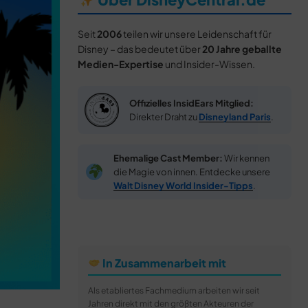
Seit
2006
teilen wir unsere Leidenschaft für
Disney – das bedeutet über
20 Jahre geballte
Medien-Expertise
und Insider-Wissen.
Offizielles InsidEars Mitglied:
Direkter Draht zu
Disneyland Paris
.
Ehemalige Cast Member:
Wir kennen
die Magie von innen. Entdecke unsere
Walt Disney World Insider-Tipps
.
In Zusammenarbeit mit
Als etabliertes Fachmedium arbeiten wir seit
Jahren direkt mit den größten Akteuren der