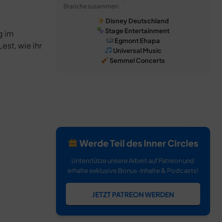
Branche zusammen:
Disney Deutschland
Stage Entertainment
g im
Egmont Ehapa
est, wie ihr
Universal Music
Semmel Concerts
Werde Teil des Inner Circles
Unterstütze unsere Arbeit auf Patreon und
erhalte exklusive Bonus-Inhalte & Podcasts!
JETZT PATREON WERDEN