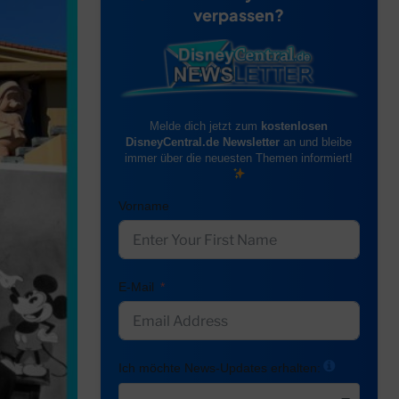
verpassen?
Melde dich jetzt zum
kostenlosen
DisneyCentral.de Newsletter
an und bleibe
immer über die neuesten Themen informiert!
Vorname
E-Mail
Ich möchte News-Updates erhalten: