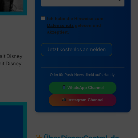
Ich habe die Hinweise zum
Datenschutz
gelesen und
akzeptiert.
Jetzt kostenlos anmelden
alt Disney
it Disney
Oder für Push-News direkt auf's Handy:
WhatsApp Channel
Instagram Channel
Über DisneyCentral.de