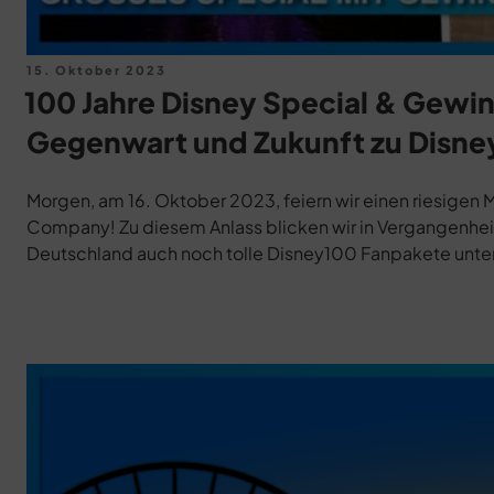
Veröffentlicht
15. Oktober 2023
am
100 Jahre Disney Special & Gewin
Gegenwart und Zukunft zu Disne
Morgen, am 16. Oktober 2023, feiern wir einen riesigen 
Company! Zu diesem Anlass blicken wir in Vergangenhei
Deutschland auch noch tolle Disney100 Fanpakete unte