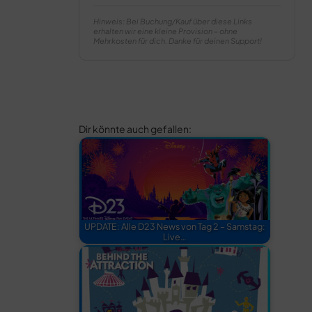
Hinweis: Bei Buchung/Kauf über diese Links
erhalten wir eine kleine Provision – ohne
Mehrkosten für dich. Danke für deinen Support!
Dir könnte auch gefallen:
UPDATE: Alle D23 News von Tag 2 – Samstag:
Live…