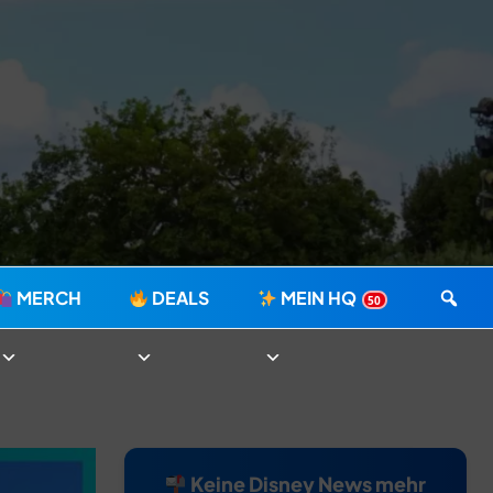
MERCH
DEALS
MEIN HQ
50
Keine Disney News mehr