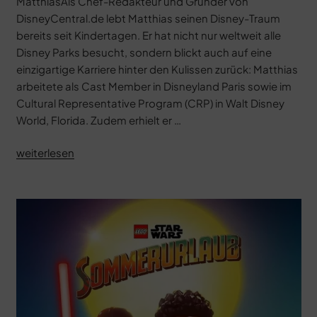
MatthiasAls Chef-Redakteur und Gründer von
Schicksals“
DisneyCentral.de lebt Matthias seinen Disney-Traum
bereits seit Kindertagen. Er hat nicht nur weltweit alle
Disney Parks besucht, sondern blickt auch auf eine
einzigartige Karriere hinter den Kulissen zurück: Matthias
arbeitete als Cast Member in Disneyland Paris sowie im
Cultural Representative Program (CRP) in Walt Disney
World, Florida. Zudem erhielt er …
„Light
weiterlesen
&
Magic“