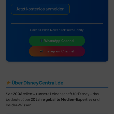
Jetzt kostenlos anmelden
Oder für Push-News direkt auf's Handy:
WhatsApp Channel
Instagram Channel
Über DisneyCentral.de
Seit
2006
teilen wir unsere Leidenschaft für Disney – das
bedeutet über
20 Jahre geballte Medien-Expertise
und
Insider-Wissen.