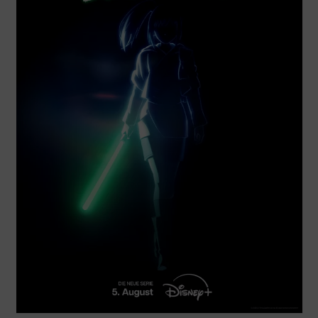
MERCH
DEALS
MEIN HQ
50