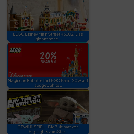
LEGO Disney Main Street 43302: Das
gigantische…
Magische Rabatte für LEGO Fans: 20% auf
ausgewählte…
GEWINNSPIEL – Die 7 ultimativen
Highlights zum Star…