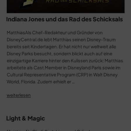
Indiana Jones und das Rad des Schicksals
MatthiasAls Chef-Redakteur und Gründer von
DisneyCentral.de lebt Matthias seinen Disney-Traum
bereits seit Kindertagen. Er hat nicht nur weltweit alle
Disney Parks besucht, sondern blickt auch auf eine
einzigartige Karriere hinter den Kulissen zurück: Matthias
arbeitete als Cast Member in Disneyland Paris sowie im
Cultural Representative Program (CRP) in Walt Disney
World, Florida. Zudem erhielt er …
„Indiana
weiterlesen
Jones
und
das
Light & Magic
Rad
des