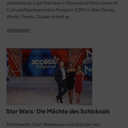
arbeitete als Cast Member in Disneyland Paris sowie im
Cultural Representative Program (CRP) in Walt Disney
World, Florida. Zudem erhielt er …
„Droids
weiterlesen
–
Die
Abenteuer
von
R2-
D2
und
C-
3PO“
Star Wars: Die Mächte des Schicksals
MatthiasAls Chef-Redakteur und Gründer von