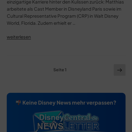
einzigartige Karriere hinter den Kulissen zurück: Matthias
arbeitete als Cast Member in Disneyland Paris sowie im
Cultural Representative Program (CRP) in Walt Disney
World, Florida. Zudem erhielt er …
„LEGO
weiterlesen
Star
Wars:
Die
Abenteuer
Seitennummerierung
Näc
Seite
1
der
Seit
der
Freemaker“
Beiträge
Keine Disney News mehr verpassen?