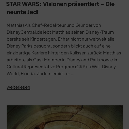
STAR WARS: Visionen präsentiert – Die
neunte Jedi
MatthiasAls Chef-Redakteur und Gründer von
DisneyCentral.de lebt Matthias seinen Disney-Traum
bereits seit Kindertagen. Er hat nicht nur weltweit alle
Disney Parks besucht, sondern blickt auch auf eine
einzigartige Karriere hinter den Kulissen zurück: Matthias
arbeitete als Cast Member in Disneyland Paris sowie im
Cultural Representative Program (CRP) in Walt Disney
World, Florida. Zudem erhielt er …
„STAR
weiterlesen
WARS:
Visionen
präsentiert
–
Die
neunte