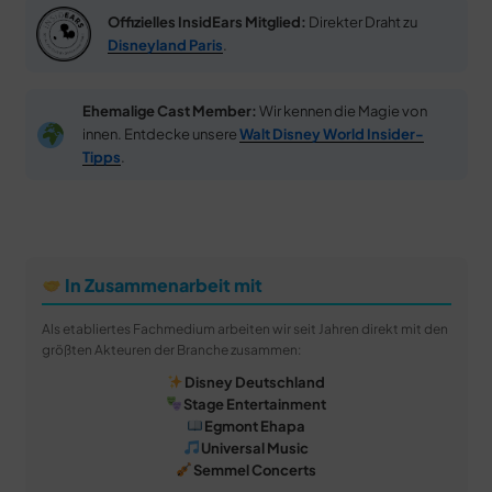
Offizielles InsidEars Mitglied:
Direkter Draht zu
Disneyland Paris
.
Ehemalige Cast Member:
Wir kennen die Magie von
innen. Entdecke unsere
Walt Disney World Insider-
Tipps
.
In Zusammenarbeit mit
Als etabliertes Fachmedium arbeiten wir seit Jahren direkt mit den
größten Akteuren der Branche zusammen:
Disney Deutschland
Stage Entertainment
Egmont Ehapa
Universal Music
Semmel Concerts