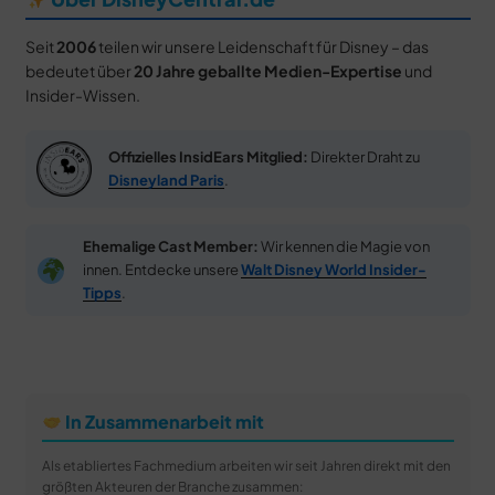
Seit
2006
teilen wir unsere Leidenschaft für Disney – das
bedeutet über
20 Jahre geballte Medien-Expertise
und
Insider-Wissen.
Offizielles InsidEars Mitglied:
Direkter Draht zu
Disneyland Paris
.
Ehemalige Cast Member:
Wir kennen die Magie von
innen. Entdecke unsere
Walt Disney World Insider-
Tipps
.
In Zusammenarbeit mit
Als etabliertes Fachmedium arbeiten wir seit Jahren direkt mit den
größten Akteuren der Branche zusammen: