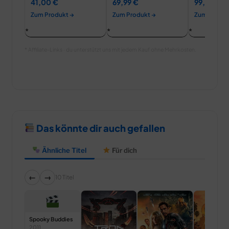
41,00 €
69,99 €
99,99 €
75460
Zum Produkt →
Zum Produkt →
Zum Produk
* Affiliate-Links · du unterstützt uns mit jedem Kauf ohne Mehrkosten.
Das könnte dir auch gefallen
Ähnliche Titel
Für dich
←
→
10 Titel
Spooky Buddies
2011