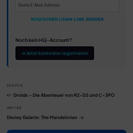
MAGISCHEN LOGIN-LINK SENDEN
Noch kein HQ-Account?
➔ Jetzt kostenlos registrieren
Beitragsnavigation
Vorheriger
ZURÜCK
Beitrag
Droids – Die Abenteuer von R2-D2 und C-3PO
Nächster
WEITER
Beitrag
Disney Galerie: The Mandalorian