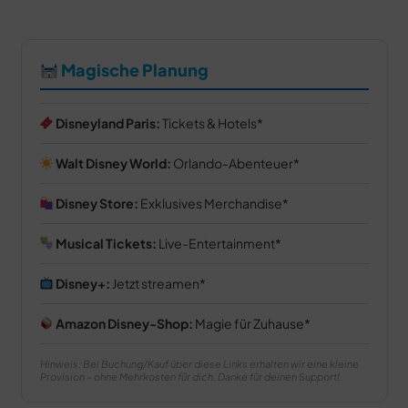
Magische Planung
Disneyland Paris:
Tickets & Hotels
Walt Disney World:
Orlando-Abenteuer
Disney Store:
Exklusives Merchandise
Musical Tickets:
Live-Entertainment
Disney+:
Jetzt streamen
Amazon Disney-Shop:
Magie für Zuhause
Hinweis: Bei Buchung/Kauf über diese Links erhalten wir eine kleine
Provision – ohne Mehrkosten für dich. Danke für deinen Support!