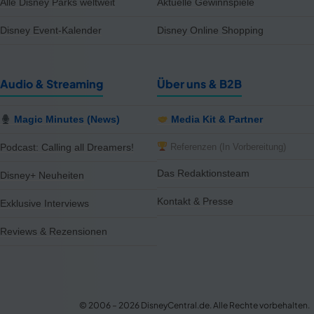
Alle Disney Parks weltweit
Aktuelle Gewinnspiele
Disney Event-Kalender
Disney Online Shopping
Audio & Streaming
Über uns & B2B
Magic Minutes (News)
Media Kit & Partner
Referenzen (In Vorbereitung)
Podcast: Calling all Dreamers!
Das Redaktionsteam
Disney+ Neuheiten
Kontakt & Presse
Exklusive Interviews
Reviews & Rezensionen
notifications
close
15 Artikel im Preis reduziert
Jetzt 10% günstiger – Thalia
© 2006 – 2026 DisneyCentral.de. Alle Rechte vorbehalten.
Gerade eben
NEWS