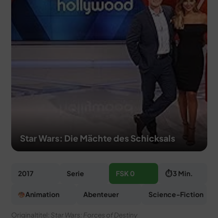
MERCH
DEALS
MEIN HQ
50
Star Wars: Die Mächte des Schicksals
2017
Serie
FSK 0
⏱ 3 Min.
Animation
Abenteuer
Science-Fiction
Originaltitel:
Star Wars: Forces of Destiny