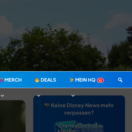
MERCH
DEALS
MEIN HQ
50
Keine Disney News mehr
verpassen?