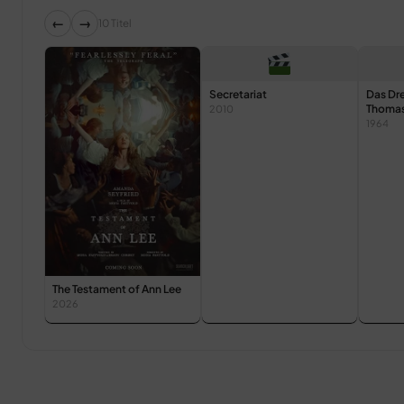
←
→
10 Titel
Secretariat
Das Dre
Thomas
2010
1964
The Testament of Ann Lee
2026