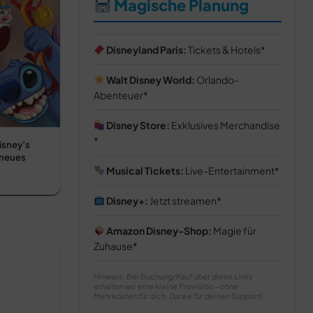
Magische Planung
Disneyland Paris:
Tickets & Hotels
Walt Disney World:
Orlando-
Abenteuer
Disney Store:
Exklusives Merchandise
isney’s
 neues
Musical Tickets:
Live-Entertainment
Disney+:
Jetzt streamen
Amazon Disney-Shop:
Magie für
Zuhause
Hinweis: Bei Buchung/Kauf über diese Links
erhalten wir eine kleine Provision – ohne
Mehrkosten für dich. Danke für deinen Support!