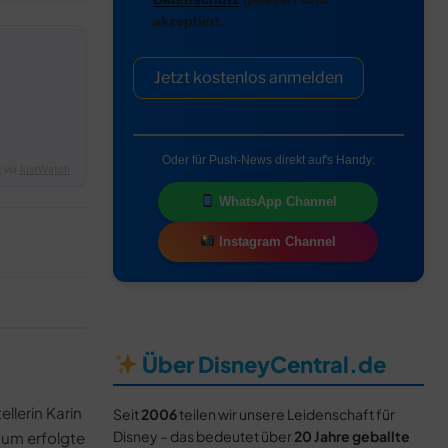
akzeptiert.
Jetzt kostenlos anmelden
Oder für Push-News direkt auf's Handy:
 via
JustWatch
WhatsApp Channel
Instagram Channel
Über DisneyCentral.de
llerin Karin
Seit
2006
teilen wir unsere Leidenschaft für
Disney – das bedeutet über
20 Jahre geballte
aum erfolgte