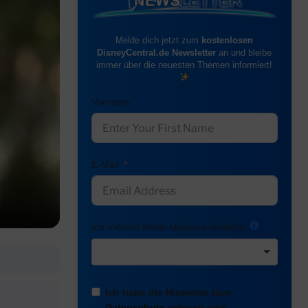
Melde dich jetzt zum
kostenlosen
DisneyCentral.de Newsletter
an und bleibe
immer über die neuesten Themen informiert!
Vorname
E-Mail
Ich möchte News-Updates erhalten:
Ich habe die Hinweise zum
Datenschutz
gelesen und