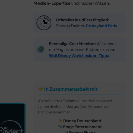
Medien-Expertise
und Insider-Wissen.
Offizielles InsidEars Mitglied:
Direkter Draht zu
Disneyland Paris
.
Ehemalige Cast Member:
Wir kennen
die Magie von innen. Entdecke unsere
Walt Disney World Insider-Tipps
.
In Zusammenarbeit mit
Als etabliertes Fachmedium arbeiten wir seit
Jahren direkt mit den größten Akteuren der
Branche zusammen:
Disney Deutschland
Stage Entertainment
Egmont Ehapa