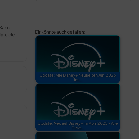
Karin
Dir könnte auch gefallen:
lgte die
Update: Alle Disney+ Neuheiten Juni 2026
im…
Update: Neu auf Disney+ im April 2025 – Alle
Filme…