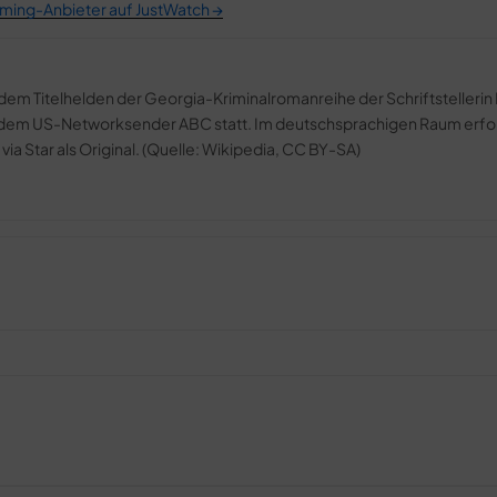
aming-Anbieter auf JustWatch →
 dem Titelhelden der Georgia-Kriminalromanreihe der Schriftstellerin 
uf dem US-Networksender ABC statt. Im deutschsprachigen Raum erfo
ia Star als Original. (Quelle: Wikipedia, CC BY-SA)