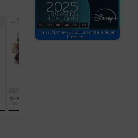
Neu auf Disney+ 2025: Das sind alle neuen
Wunder auf Bahn 2
Ruthless Pe
Filme und…
2000
1986
Ella McCay
2026