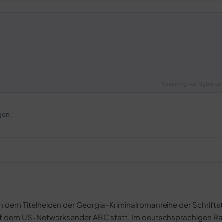
Streaming-Verfügbarkeit
gen.
h dem Titelhelden der Georgia-Kriminalromanreihe der Schriftste
 auf dem US-Networksender ABC statt. Im deutschsprachigen R