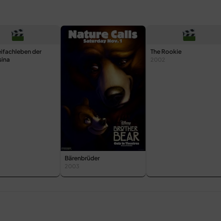
ifachleben der
The Rookie
ina
2002
Bärenbrüder
2003