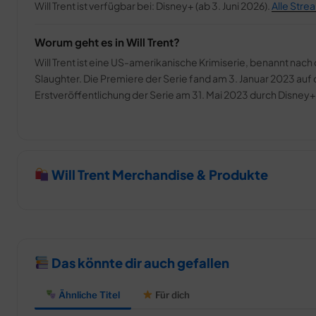
Will Trent ist verfügbar bei: Disney+ (ab 3. Juni 2026).
Alle Stre
Worum geht es in Will Trent?
Will Trent ist eine US-amerikanische Krimiserie, benannt nach
Slaughter. Die Premiere der Serie fand am 3. Januar 2023 a
Erstveröffentlichung der Serie am 31. Mai 2023 durch Disney+ v
Will Trent Merchandise & Produkte
Das könnte dir auch gefallen
Ähnliche Titel
Für dich