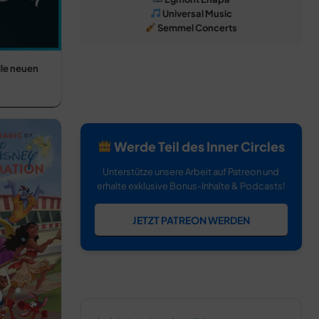
Universal Music
Semmel Concerts
lle neuen
Werde Teil des Inner Circles
Unterstütze unsere Arbeit auf Patreon und
erhalte exklusive Bonus-Inhalte & Podcasts!
JETZT PATREON WERDEN