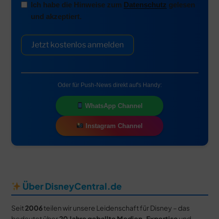
Ich habe die Hinweise zum
Datenschutz
gelesen
und akzeptiert.
Jetzt kostenlos anmelden
Oder für Push-News direkt auf's Handy:
WhatsApp Channel
Instagram Channel
Über DisneyCentral.de
Seit
2006
teilen wir unsere Leidenschaft für Disney – das
bedeutet über
20 Jahre geballte Medien-Expertise
und