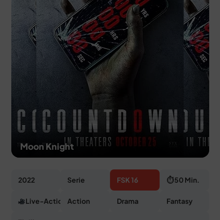
MERCH
DEALS
MEIN HQ
50
Moon Knight
2022
Serie
FSK 16
⏱ 50 Min.
Live-Action
Action
Drama
Fantasy