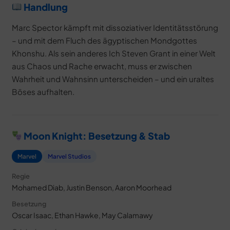
Handlung
Marc Spector kämpft mit dissoziativer Identitätsstörung
– und mit dem Fluch des ägyptischen Mondgottes
Khonshu. Als sein anderes Ich Steven Grant in einer Welt
aus Chaos und Rache erwacht, muss er zwischen
Wahrheit und Wahnsinn unterscheiden – und ein uraltes
Böses aufhalten.
Moon Knight: Besetzung & Stab
Marvel
Marvel Studios
Regie
Mohamed Diab, Justin Benson, Aaron Moorhead
Besetzung
Oscar Isaac, Ethan Hawke, May Calamawy