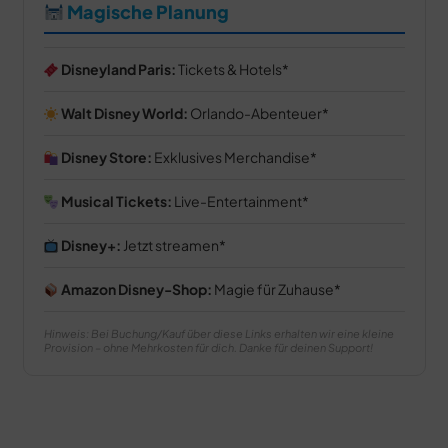
Magische Planung
Disneyland Paris:
Tickets & Hotels
Walt Disney World:
Orlando-Abenteuer
Disney Store:
Exklusives Merchandise
Musical Tickets:
Live-Entertainment
Disney+:
Jetzt streamen
Amazon Disney-Shop:
Magie für Zuhause
Hinweis: Bei Buchung/Kauf über diese Links erhalten wir eine kleine
Provision – ohne Mehrkosten für dich. Danke für deinen Support!