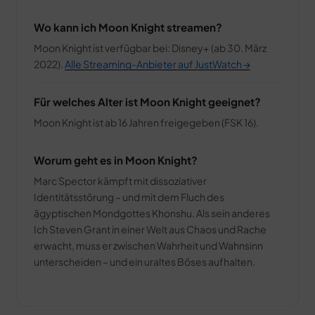
Wo kann ich Moon Knight streamen?
Moon Knight ist verfügbar bei: Disney+ (ab 30. März
2022).
Alle Streaming-Anbieter auf JustWatch →
Für welches Alter ist Moon Knight geeignet?
Moon Knight ist ab 16 Jahren freigegeben (FSK 16).
Worum geht es in Moon Knight?
Marc Spector kämpft mit dissoziativer
Identitätsstörung – und mit dem Fluch des
ägyptischen Mondgottes Khonshu. Als sein anderes
Ich Steven Grant in einer Welt aus Chaos und Rache
erwacht, muss er zwischen Wahrheit und Wahnsinn
unterscheiden – und ein uraltes Böses aufhalten.