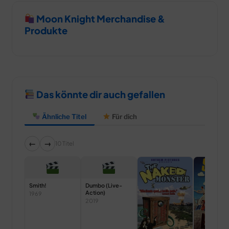
Moon Knight Merchandise &
Produkte
Das könnte dir auch gefallen
Ähnliche Titel
Für dich
←
→
10 Titel
Smith!
Dumbo (Live-
Action)
1969
2019