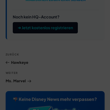
Noch kein HQ-Account?
➔ Jetzt kostenlos registrieren
Beitragsnavigation
Vorheriger
ZURÜCK
Beitrag
Hawkeye
Nächster
WEITER
Beitrag
Ms. Marvel
Keine Disney News mehr verpassen?