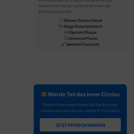
Als etabliertes Fachmedium arbeiten wir seit
Jahren direkt mit den größten Akteuren der
Branche zusammen:
Disney Deutschland
Stage Entertainment
Egmont Ehapa
Universal Music
Semmel Concerts
Werde Teil des Inner Circles
Unterstütze unsere Arbeit auf Patreon und
erhalte exklusive Bonus-Inhalte & Podcasts!
JETZT PATREON WERDEN