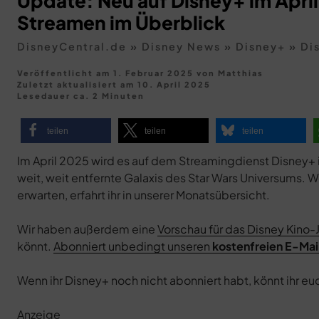
Update: Neu auf Disney+ im April
Streamen im Überblick
DisneyCentral.de
»
Disney News
»
Disney+
»
Di
Veröffentlicht am 1. Februar 2025
von
Matthias
Zuletzt aktualisiert am
10. April 2025
Lesedauer ca. 2 Minuten
teilen
teilen
teilen
Im April 2025 wird es auf dem Streamingdienst Disney+ in
weit, weit entfernte Galaxis des Star Wars Universums. 
erwarten, erfahrt ihr in unserer Monatsübersicht.
Wir haben außerdem eine
Vorschau für das Disney Kino-
könnt.
Abonniert unbedingt unseren
kostenfreien E-Mai
Wenn ihr Disney+ noch nicht abonniert habt, könnt ihr eu
Anzeige