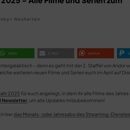
 2025 – Alle Filme und Serien zum
sney+ Neuheiten
teilen
E-Mail
patreon
s
tergalaktisch – denn es geht mit der 2. Staffel von Andor w
Welche weiteren neuen Filme und Serien euch im April auf Di
Jahr 2025
für euch angelegt, in dem ihr alle Filme des Jahre
l Newsletter
, um alle Updates mitzubekommen!
ch hier
das Monats- oder Jahresabo des Streaming-Dienstes