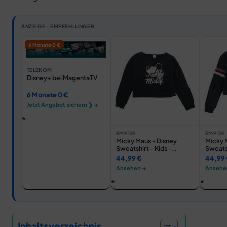
ANZEIGE · EMPFEHLUNGEN
6 Monate 0 €
TELEKOM
Disney+ bei MagentaTV
6 Monate 0 €
Jetzt Angebot sichern ❯ →
EMP DE
EMP DE
Micky Maus - Disney
Micky 
Sweatshirt - Kids -
Sweatsh
Mickey Mouse - 164 bis
Legend 
44,99 €
44,99
176 - für Mädchen -
Mädche
Ansehen →
Ansehe
Größe 176 - schwarz -
schwar
EMP exklusives
Mercha
Merchandise!
Inhaltsverzeichnis