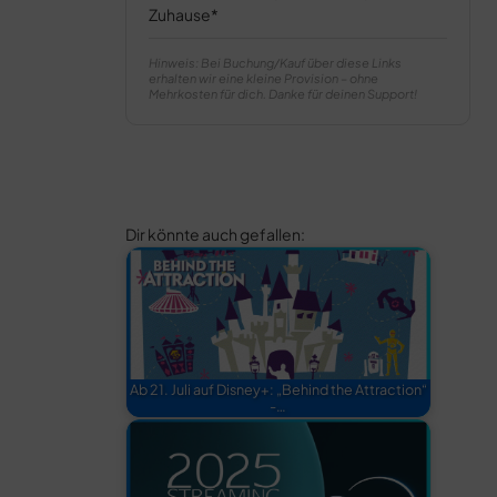
Zuhause
Hinweis: Bei Buchung/Kauf über diese Links
erhalten wir eine kleine Provision – ohne
Mehrkosten für dich. Danke für deinen Support!
Dir könnte auch gefallen:
Ab 21. Juli auf Disney+: „Behind the Attraction“
-…