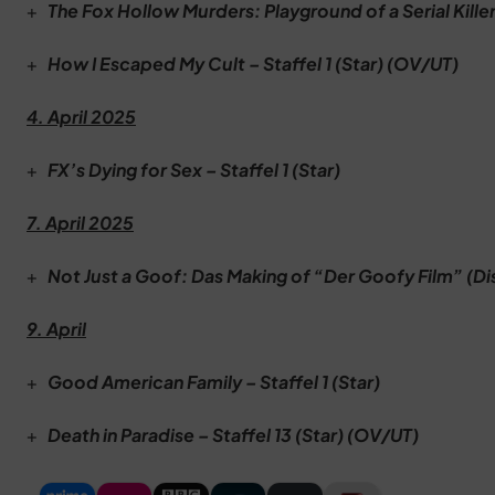
+
The Fox Hollow Murders: Playground of a Serial Killer 
+
How I Escaped My Cult – Staffel 1 (Star) (OV/UT)
4. April 2025
+
FX’s Dying for Sex – Staffel 1 (
Star)
7. April 2025
+
Not Just a Goof: Das Making of “Der Goofy Film” (
Di
9. April
+
Good American Family – Staffel 1 (Star)
+
Death in Paradise – Staffel 13 (Star) (OV/UT)