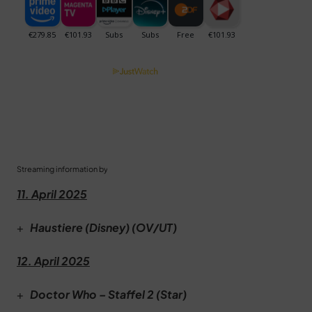
Streaming information by
11. April 2025
+
Haustiere (
Disney)
(OV/UT)
12. April 2025
+
Doctor Who – Staffel 2 (
Star)