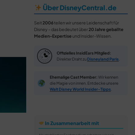
Über DisneyCentral.de
Seit
2006
teilen wir unsere Leidenschaft für
Disney – das bedeutet über
20 Jahre geballte
Medien-Expertise
und Insider-Wissen.
Offizielles InsidEars Mitglied:
Direkter Draht zu
Disneyland Paris
.
Ehemalige Cast Member:
Wir kennen
die Magie von innen. Entdecke unsere
Walt Disney World Insider-Tipps
.
In Zusammenarbeit mit