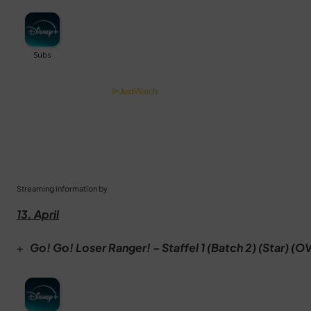
Streaming information by
13. April
+
Go! Go! Loser Ranger! – Staffel 1 (Batch 2) (Star) (O