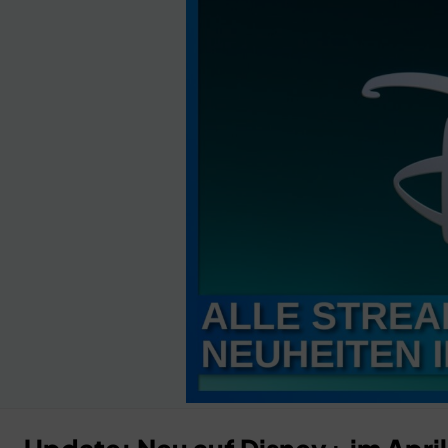
Anzeige
×