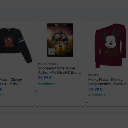
MEDIAMARKT
Schneewittchen (Live
Action) 4K Ultra HD Blu-
EMP DE
ray +
29,99 €
Maus - Disney
Micky Maus - Disney
Ansehen →
irt - Kids -
Langarmshirt - Twinkle 
- 164 bis 176 - für
XS bis 3XL - für Damen 
 €
34,99 €
n - Größe 164 -
Größe L - rot - EMP
n →
Ansehen →
z - EMP exklusives
exklusives Merchandis
ndise!