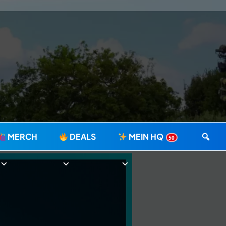
MERCH
DEALS
MEIN HQ
50