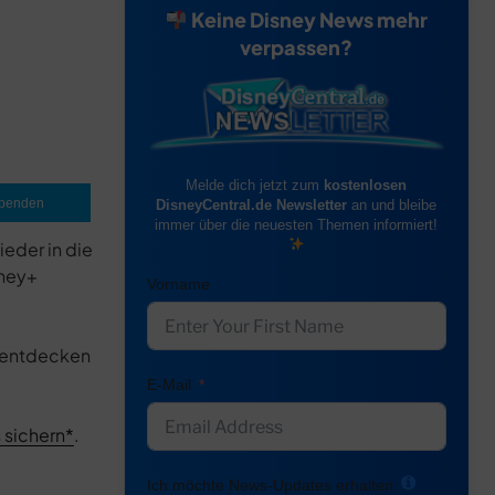
Keine Disney News mehr
verpassen?
Melde dich jetzt zum
kostenlosen
penden
DisneyCentral.de Newsletter
an und bleibe
immer über die neuesten Themen informiert!
ieder in die
sney+
Vorname
s entdecken
E-Mail
 sichern
.
Ich möchte News-Updates erhalten: