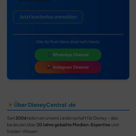
Jetzt kostenlos anmelden
Oder für Push-News direkt auf's Handy:
WhatsApp Channel
Instagram Channel
Über DisneyCentral.de
Seit
2006
teilen wir unsere Leidenschaft für Disney – das
bedeutet über
20 Jahre geballte Medien-Expertise
und
Insider-Wissen.