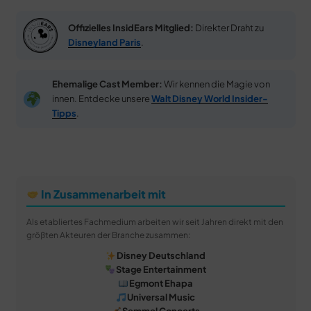
Offizielles InsidEars Mitglied:
Direkter Draht zu
Disneyland Paris
.
Ehemalige Cast Member:
Wir kennen die Magie von
innen. Entdecke unsere
Walt Disney World Insider-
Tipps
.
In Zusammenarbeit mit
Als etabliertes Fachmedium arbeiten wir seit Jahren direkt mit den
größten Akteuren der Branche zusammen:
Disney Deutschland
Stage Entertainment
Egmont Ehapa
Universal Music