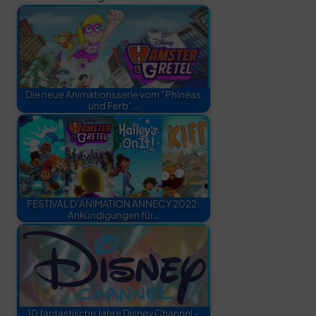
Die neue Animationsserie vom “Phineas
und Ferb”…
FESTIVAL D’ANIMATION ANNECY 2022:
Ankündigungen für…
10 fantastische Jahre Disney Channel –