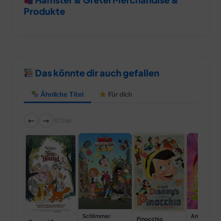
Produkte
Das könnte dir auch gefallen
Ähnliche Titel
Für dich
←
→
10 Titel
Schlimmer
American D
Pinocchio