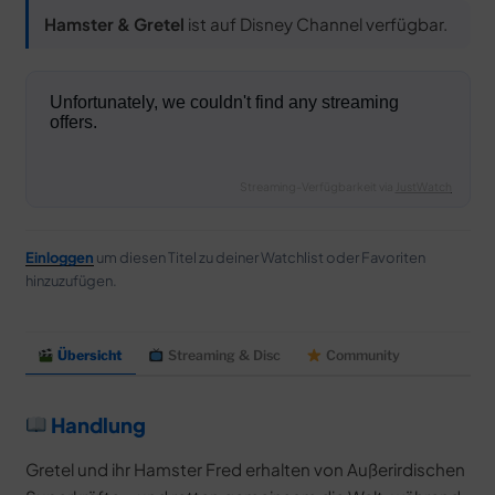
MERCH
Hamster & Gretel
ist auf Disney Channel verfügbar.
DEALS
MEIN HQ
50
Streaming-Verfügbarkeit via
JustWatch
Einloggen
um diesen Titel zu deiner Watchlist oder Favoriten
hinzuzufügen.
Übersicht
Streaming & Disc
Community
Handlung
Gretel und ihr Hamster Fred erhalten von Außerirdischen