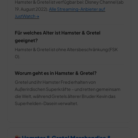
Hamster & Gretel ist verfügbar bei: Disney Channel (ab
19. August 2022).
Alle Streaming-Anbieter auf
JustWatch →
Für welches Alter ist Hamster & Gretel
geeignet?
Hamster & Gretel ist ohne Altersbeschränkung (FSK
0).
Worum geht es in Hamster & Gretel?
Gretel und ihr Hamster Fred erhalten von
Außerirdischen Superkräfte – und retten gemeinsam
die Welt, während Gretels älterer Bruder Kevin das
Superhelden-Dasein verwaltet.
Hamster & Gretel Merchandise &