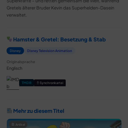
Superkräfte – und retten gemeinsam die Welt, während
Gretels älterer Bruder Kevin das Superhelden-Dasein
verwaltet.
Hamster & Gretel: Besetzung & Stab
Disney
Disney Television Animation
Originalsprache
Englisch
TMDB
Synchronkartei
Mehr zu diesem Titel
Artikel