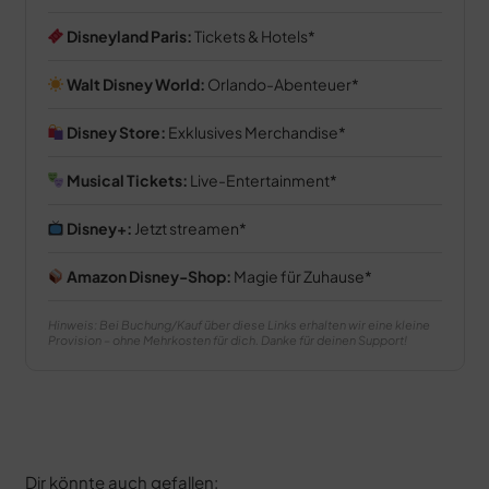
Disneyland Paris:
Tickets & Hotels
Walt Disney World:
Orlando-Abenteuer
Disney Store:
Exklusives Merchandise
Musical Tickets:
Live-Entertainment
Disney+:
Jetzt streamen
Amazon Disney-Shop:
Magie für Zuhause
Hinweis: Bei Buchung/Kauf über diese Links erhalten wir eine kleine
Provision – ohne Mehrkosten für dich. Danke für deinen Support!
Dir könnte auch gefallen: