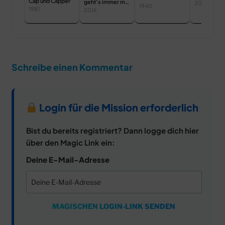
Cap und Capper
geht’s immer mit
2005
1940
1981
Milo Murphy
2016
Schreibe einen Kommentar
Login für die Mission erforderlich
Bist du bereits registriert? Dann logge dich hier
über den Magic Link ein:
Deine E-Mail-Adresse
MAGISCHEN LOGIN-LINK SENDEN