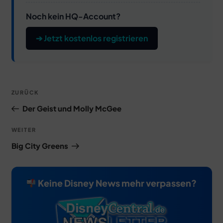
Noch kein HQ-Account?
➔ Jetzt kostenlos registrieren
Beitragsnavigation
Vorheriger
ZURÜCK
Beitrag
Der Geist und Molly McGee
Nächster
WEITER
Beitrag
Big City Greens
Keine Disney News mehr verpassen?