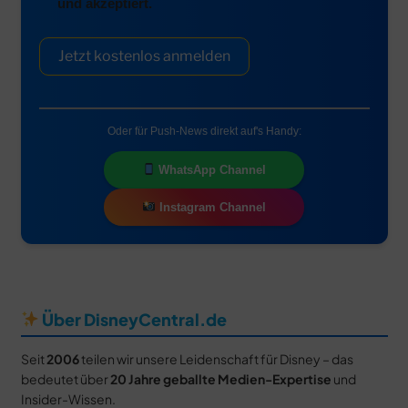
und akzeptiert.
Jetzt kostenlos anmelden
Oder für Push-News direkt auf's Handy:
WhatsApp Channel
Instagram Channel
Über DisneyCentral.de
Seit
2006
teilen wir unsere Leidenschaft für Disney – das
bedeutet über
20 Jahre geballte Medien-Expertise
und
Insider-Wissen.