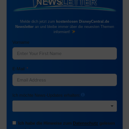
Melde dich jetzt zum
kostenlosen DisneyCentral.de
Newsletter
an und bleibe immer über die neuesten Themen
informiert!
Vorname
E-Mail
Ich möchte News-Updates erhalten:
Ich habe die Hinweise zum
Datenschutz
gelesen