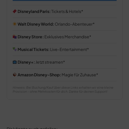
Disneyland Paris:
Tickets & Hotels
Walt Disney World:
Orlando-Abenteuer
Disney Store:
Exklusives Merchandise
Musical Tickets:
Live-Entertainment
Disney+:
Jetzt streamen
Amazon Disney-Shop:
Magie für Zuhause
Hinweis: Bei Buchung/Kauf über diese Links erhalten wir eine kleine
Provision – ohne Mehrkosten für dich. Danke für deinen Support!
Dir könnte auch gefallen: