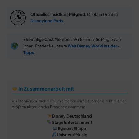
Offizielles InsidEars Mitglied:
Direkter Draht zu
Disneyland Paris
.
Ehemalige Cast Member:
Wir kennen die Magie von
innen. Entdecke unsere
Walt Disney World Insider-
Tipps
.
In Zusammenarbeit mit
Als etabliertes Fachmedium arbeiten wir seit Jahren direkt mit den
größten Akteuren der Branche zusammen:
Disney Deutschland
Stage Entertainment
Egmont Ehapa
Universal Music