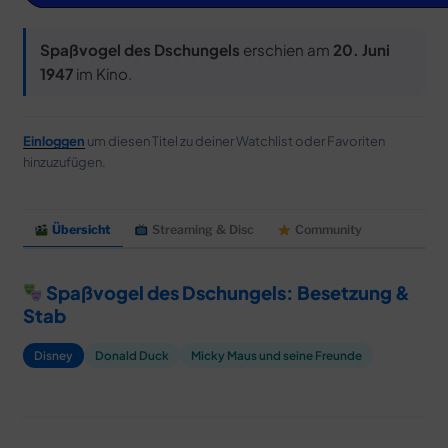
MERCH
DEALS
Spaßvogel des Dschungels
erschien am
20. Juni
1947
im Kino.
MEIN HQ
50
Einloggen
um diesen Titel zu deiner Watchlist oder Favoriten
hinzuzufügen.
Übersicht
Streaming & Disc
Community
Spaßvogel des Dschungels: Besetzung &
Stab
Disney
Donald Duck
Micky Maus und seine Freunde