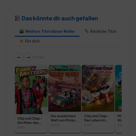
Das könnte dir auch gefallen
Weitere Titel dieser Reihe
Ähnliche Titel
Für dich
←
→
10 Titel
Die wunderbare
Chip und Chap –
Micky Mau
Chip und Chap –
Welt von Micky
Das Leben im
Wunderhau
Die Ritter des
Maus
Park
2020
2021
2006
Rechts
1989