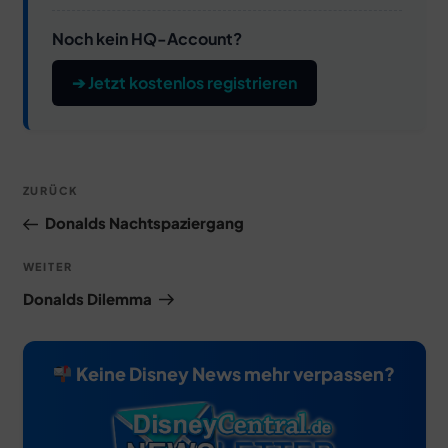
Noch kein HQ-Account?
➔ Jetzt kostenlos registrieren
Beitragsnavigation
Vorheriger
ZURÜCK
Beitrag
Donalds Nachtspaziergang
Nächster
WEITER
Beitrag
Donalds Dilemma
Keine Disney News mehr verpassen?