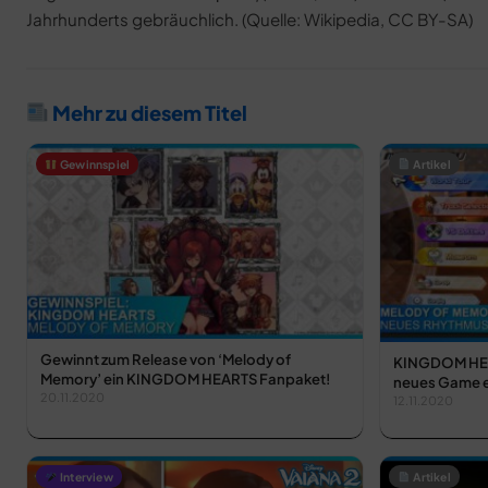
Jahrhunderts gebräuchlich. (Quelle: Wikipedia, CC BY-SA)
Mehr zu diesem Titel
Gewinnspiel
Artikel
Gewinnt zum Release von ‘Melody of
KINGDOM HEA
Memory’ ein KINGDOM HEARTS Fanpaket!
neues Game er
20.11.2020
12.11.2020
Interview
Artikel