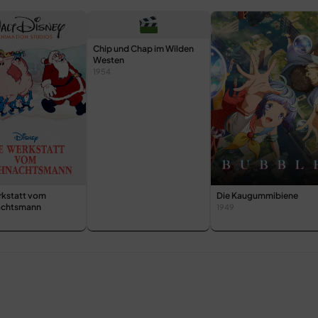
Chip und Chap im Wilden
Westen
1954
rkstatt vom
Die Kaugummibiene
achtsmann
1949