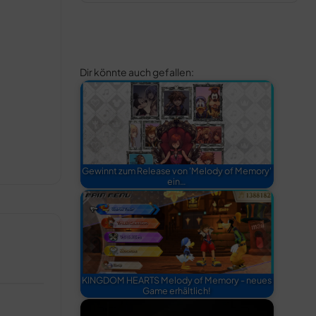
Dir könnte auch gefallen:
Gewinnt zum Release von 'Melody of Memory'
ein…
KINGDOM HEARTS Melody of Memory - neues
Game erhältlich!