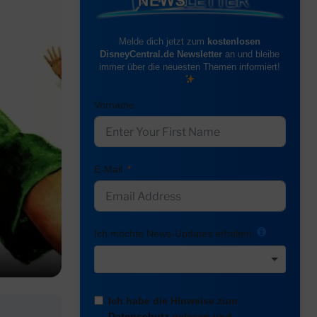
Melde dich jetzt zum
kostenlosen
DisneyCentral.de Newsletter
an und bleibe
immer über die neuesten Themen informiert!
Vorname
E-Mail
Ich möchte News-Updates erhalten:
Ich habe die Hinweise zum
Datenschutz
gelesen und