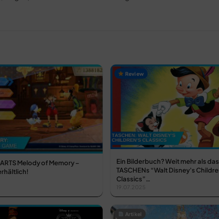
Review
Ein Bilderbuch? Weit mehr als da
RTS Melody of Memory –
TASCHENs “Walt Disney’s Childre
hältlich!
Classics”…
19.07.2025
Artikel