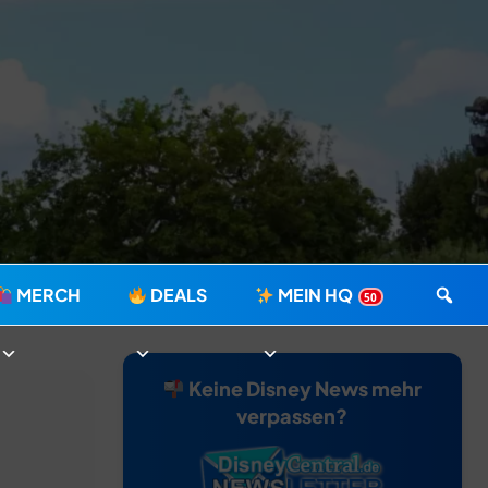
MERCH
DEALS
MEIN HQ
50
Keine Disney News mehr
verpassen?