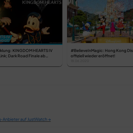
wicklung: KINGDOM HEARTS IV
#BelieveInMagic: Hong Kong Dis
ink; Dark Road Finale ab…
offiziell wieder eröffnet!
18.06.2020
g-Anbieter auf JustWatch →