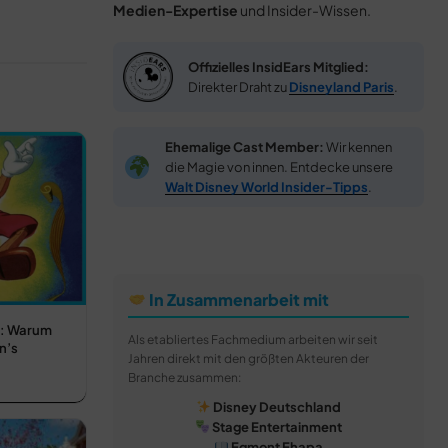
Medien-Expertise
und Insider-Wissen.
Offizielles InsidEars Mitglied:
Direkter Draht zu
Disneyland Paris
.
Ehemalige Cast Member:
Wir kennen
die Magie von innen. Entdecke unsere
Walt Disney World Insider-Tipps
.
In Zusammenarbeit mit
s: Warum
Als etabliertes Fachmedium arbeiten wir seit
n’s
Jahren direkt mit den größten Akteuren der
Branche zusammen:
Disney Deutschland
Stage Entertainment
Egmont Ehapa