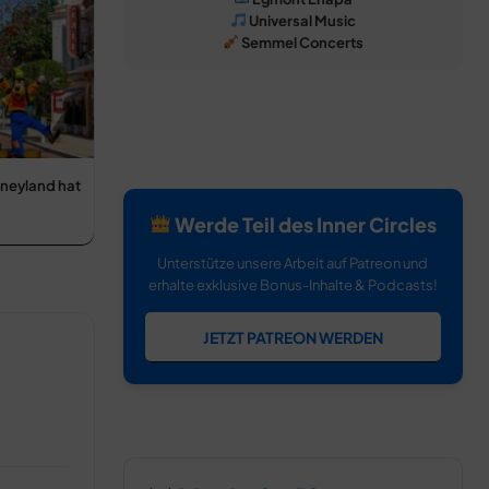
Universal Music
Semmel Concerts
neyland hat
Werde Teil des Inner Circles
Unterstütze unsere Arbeit auf Patreon und
erhalte exklusive Bonus-Inhalte & Podcasts!
JETZT PATREON WERDEN