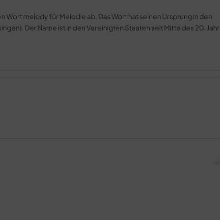
hen Wort melody für Melodie ab. Das Wort hat seinen Ursprung in den
singen). Der Name ist in den Vereinigten Staaten seit Mitte des 20. Ja
Af