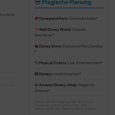
Magische Planung
hrhunderts
Disneyland Paris:
Tickets & Hotels
Walt Disney World:
Orlando-
Abenteuer
Disney Store:
Exklusives Merchandise
Musical Tickets:
Live-Entertainment
Disney+:
Jetzt streamen
Amazon Disney-Shop:
Magie für
filiate-Links
Zuhause
Hinweis: Bei Buchung/Kauf über diese Links
erhalten wir eine kleine Provision – ohne
Mehrkosten für dich. Danke für deinen Support!