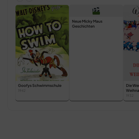
Neue Micky Maus
Geschichten
Goofys Schwimmschule
Die We
Weihn
1942
1932