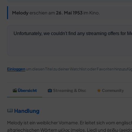
Melody
erschien am
26. Mai 1953
im Kino.
Einloggen
um diesen Titel zu deiner Watchlist oder Favoriten hinzuzufü
Übersicht
Streaming & Disc
Community
Handlung
Melody ist ein weiblicher Vorname. Er leitet sich vom engli
altgriechischen Wörtern μέλος (melos, Lied) und ἀείδω (aeido