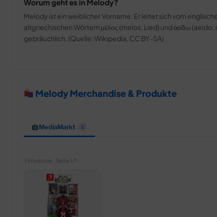
Worum geht es in Melody?
Melody ist ein weiblicher Vorname. Er leitet sich vom englisc
altgriechischen Wörtern μέλος (melos, Lied) und ἀείδω (aeido, 
gebräuchlich. (Quelle: Wikipedia, CC BY-SA)
Melody Merchandise & Produkte
MediaMarkt
1
1 Produkte · Seite 1/1