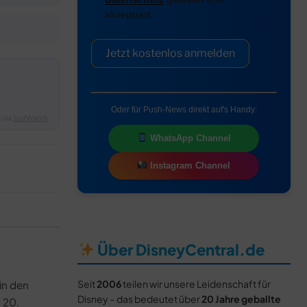
akzeptiert.
Jetzt kostenlos anmelden
Oder für Push-News direkt auf's Handy:
 via
JustWatch
WhatsApp Channel
Instagram Channel
Über DisneyCentral.de
Seit
2006
teilen wir unsere Leidenschaft für
in den
Disney – das bedeutet über
20 Jahre geballte
s 20.