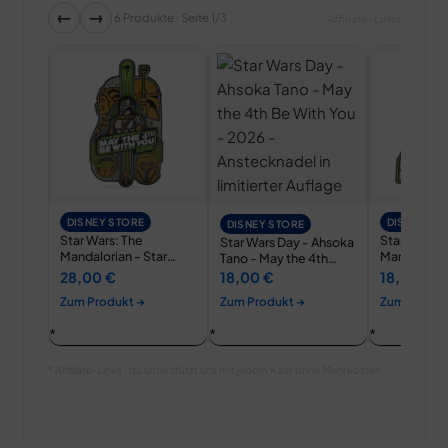
←
→
6 Produkte · Seite 1/3
Affiliate-Links
DISNEY STORE
DISNEY ST
DISNEY STORE
Star Wars: The
Star Wars: 
Star Wars Day - Ahsoka
Mandalorian - Star
Mandalorian
Tano - May the 4th…
Wars Day: May The…
Djarin - Sta
28,00 €
18,00 €
18,00 €
Zum Produkt →
Zum Produkt →
Zum Produk
* Affiliate-Links · du unterstützt uns mit jedem Kauf ohne Mehrkosten.