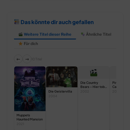
Das könnte dir auch gefallen
Weitere Titel dieser Reihe
Ähnliche Titel
Für dich
←
→
10 Titel
Die Country
Pirates of t
Bears – Hier tobt
Caribbean 
der Bär
Ende der W
Die Geistervilla
2002
2007
2004
Muppets
Haunted Mansion
2021