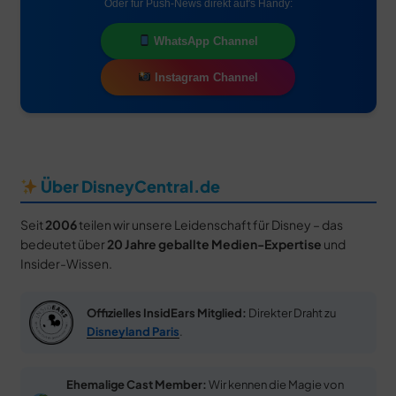
Oder für Push-News direkt auf's Handy:
WhatsApp Channel
Instagram Channel
Über DisneyCentral.de
Seit
2006
teilen wir unsere Leidenschaft für Disney – das
bedeutet über
20 Jahre geballte Medien-Expertise
und
Insider-Wissen.
Offizielles InsidEars Mitglied:
Direkter Draht zu
Disneyland Paris
.
Ehemalige Cast Member:
Wir kennen die Magie von