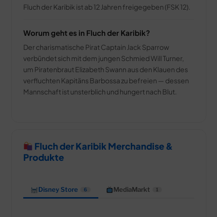
Fluch der Karibik ist ab 12 Jahren freigegeben (FSK 12).
Worum geht es in Fluch der Karibik?
Der charismatische Pirat Captain Jack Sparrow
verbündet sich mit dem jungen Schmied Will Turner,
um Piratenbraut Elizabeth Swann aus den Klauen des
verfluchten Kapitäns Barbossa zu befreien — dessen
Mannschaft ist unsterblich und hungert nach Blut.
Fluch der Karibik Merchandise &
Produkte
Disney Store
MediaMarkt
6
1