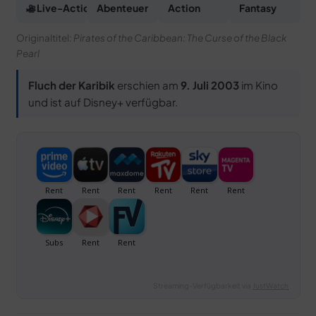
Live-Action
Abenteuer
Action
Fantasy
Originaltitel:
Pirates of the Caribbean: The Curse of the Black
Pearl
Fluch der Karibik
erschien am
9. Juli 2003
im Kino
und ist auf Disney+ verfügbar.
Streaming-Verfügbarkeit via
JustWatch