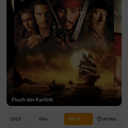
MERCH
DEALS
MEIN HQ
50
Fluch der Karibik
2003
Film
FSK 12
⏱ 143 Min.