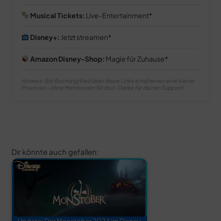
Musical Tickets:
Live-Entertainment
Disney+:
Jetzt streamen
Amazon Disney-Shop:
Magie für Zuhause
Hinweis: Bei Buchung/Kauf über diese Links erhalten wir eine kleine
Provision – ohne Mehrkosten für dich. Danke für deinen Support!
Dir könnte auch gefallen:
Update: Der Monstober 2024 im Disney