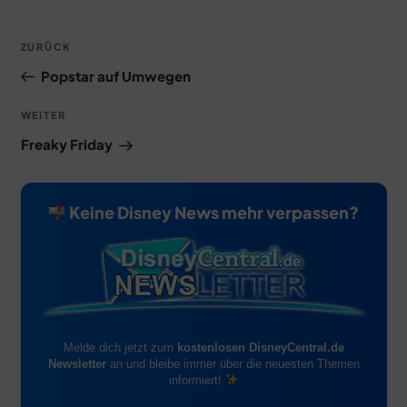
Beitragsnavigation
Vorheriger
ZURÜCK
Beitrag
Popstar auf Umwegen
Nächster
WEITER
Beitrag
Freaky Friday
Keine Disney News mehr verpassen?
Melde dich jetzt zum
kostenlosen DisneyCentral.de
Newsletter
an und bleibe immer über die neuesten Themen
informiert!