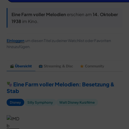
MERCH
DEALS
Eine Farm voller Melodien
erschien am
14. Oktober
1938
im Kino.
MEIN HQ
50
Einloggen
um diesen Titel zu deiner Watchlist oder Favoriten
hinzuzufügen.
Übersicht
Streaming & Disc
Community
Eine Farm voller Melodien: Besetzung &
Stab
Disney
Silly Symphony
Walt Disney Kurzfilme