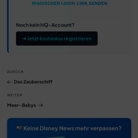
MAGISCHEN LOGIN-LINK SENDEN
Noch kein HQ-Account?
➔ Jetzt kostenlos registrieren
Beitragsnavigation
Vorheriger
ZURÜCK
Beitrag
Das Zauberschiff
Nächster
WEITER
Beitrag
Meer-Babys
Keine Disney News mehr verpassen?