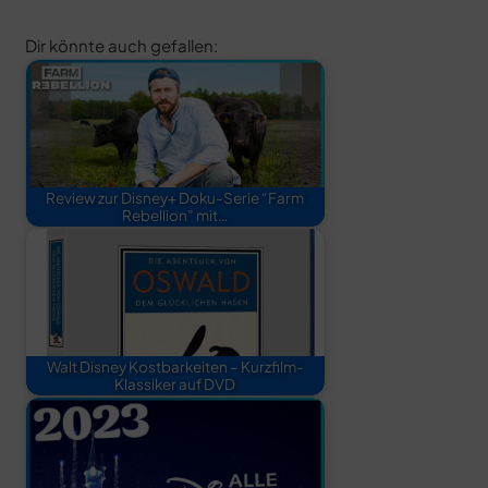
Dir könnte auch gefallen:
Review zur Disney+ Doku-Serie “Farm
Rebellion” mit…
Walt Disney Kostbarkeiten – Kurzfilm-
Klassiker auf DVD