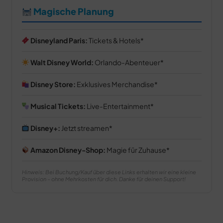
Magische Planung
Disneyland Paris:
Tickets & Hotels
Walt Disney World:
Orlando-Abenteuer
Disney Store:
Exklusives Merchandise
Musical Tickets:
Live-Entertainment
Disney+:
Jetzt streamen
Amazon Disney-Shop:
Magie für Zuhause
Hinweis: Bei Buchung/Kauf über diese Links erhalten wir eine kleine
Provision – ohne Mehrkosten für dich. Danke für deinen Support!