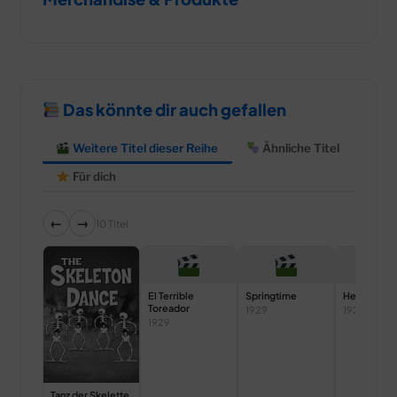
Das könnte dir auch gefallen
Weitere Titel dieser Reihe
Ähnliche Titel
Für dich
←
→
10 Titel
El Terrible
Springtime
Hell’s Bells
Toreador
1929
1929
1929
Tanz der Skelette