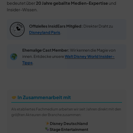
bedeutet über
20 Jahre geballte Medien-Expertise
und
Insider-Wissen.
Offizielles InsidEars Mitglied:
Direkter Draht zu
Disneyland Paris
.
Ehemalige Cast Member:
Wir kennen die Magie von
innen. Entdecke unsere
Walt Disney World Insider-
Tipps
.
In Zusammenarbeit mit
Als etabliertes Fachmedium arbeiten wir seit Jahren direkt mit den
größten Akteuren der Branche zusammen:
Disney Deutschland
Stage Entertainment