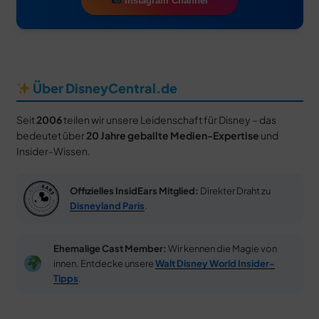
Instagram Channel
Über DisneyCentral.de
Seit
2006
teilen wir unsere Leidenschaft für Disney – das
bedeutet über
20 Jahre geballte Medien-Expertise
und
Insider-Wissen.
Offizielles InsidEars Mitglied:
Direkter Draht zu
Disneyland Paris
.
Ehemalige Cast Member:
Wir kennen die Magie von
innen. Entdecke unsere
Walt Disney World Insider-
Tipps
.