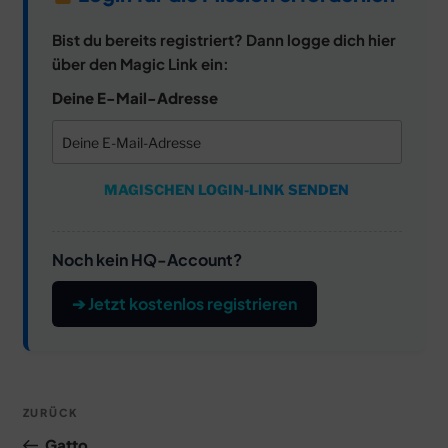
Bist du bereits registriert? Dann logge dich hier
über den Magic Link ein:
Deine E-Mail-Adresse
MAGISCHEN LOGIN-LINK SENDEN
Noch kein HQ-Account?
➔ Jetzt kostenlos registrieren
Beitragsnavigation
Vorheriger
ZURÜCK
Beitrag
Gatto