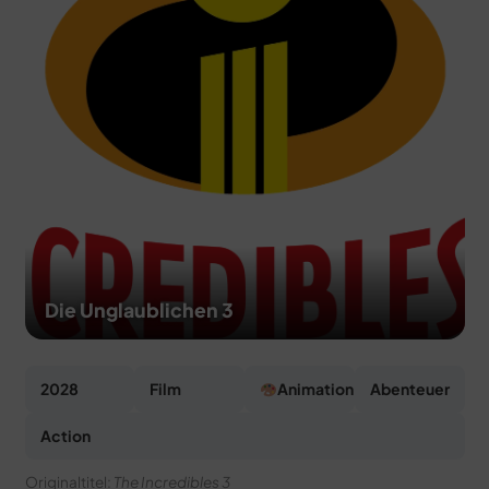
MERCH
DEALS
MEIN HQ
50
Die Unglaublichen 3
2028
Film
Animation
Abenteuer
Action
Originaltitel:
The Incredibles 3