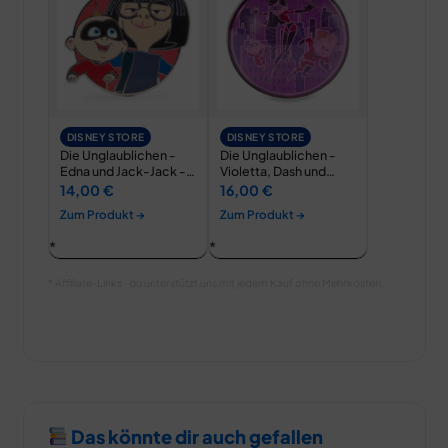
DISNEY STORE
DISNEY STORE
Die Unglaublichen -
Die Unglaublichen -
Edna und Jack-Jack -
Violetta, Dash und
Anstecknadel
Jack-Jack -
14,00 €
16,00 €
Anstecknadel mit…
Zum Produkt →
Zum Produkt →
* Affiliate-Links · du unterstützt uns mit jedem Kauf ohne Mehrkosten.
Das könnte dir auch gefallen