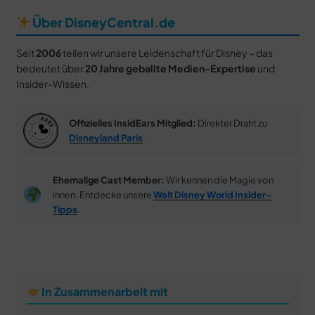
Über DisneyCentral.de
Seit
2006
teilen wir unsere Leidenschaft für Disney – das
bedeutet über
20 Jahre geballte Medien-Expertise
und
Insider-Wissen.
Offizielles InsidEars Mitglied:
Direkter Draht zu
Disneyland Paris
.
Ehemalige Cast Member:
Wir kennen die Magie von
innen. Entdecke unsere
Walt Disney World Insider-
Tipps
.
In Zusammenarbeit mit