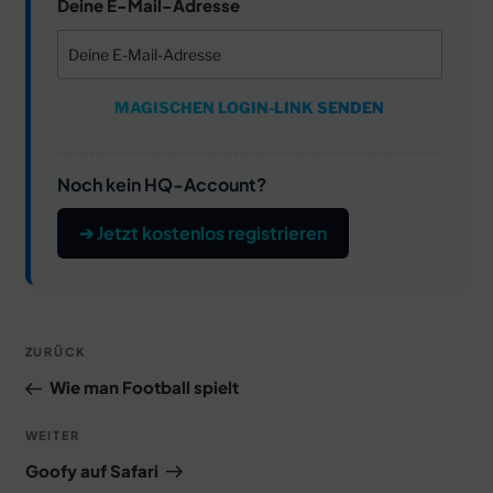
Deine E-Mail-Adresse
MAGISCHEN LOGIN-LINK SENDEN
Noch kein HQ-Account?
➔ Jetzt kostenlos registrieren
Beitragsnavigation
Vorheriger
ZURÜCK
Beitrag
Wie man Football spielt
Nächster
WEITER
Beitrag
Goofy auf Safari