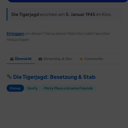
MERCH
DEALS
Die Tigerjagd
erschien am
5. Januar 1945
im Kino.
MEIN HQ
50
Einloggen
um diesen Titel zu deiner Watchlist oder Favoriten
hinzuzufügen.
Übersicht
Streaming & Disc
Community
Die Tigerjagd: Besetzung & Stab
Disney
Goofy
Micky Maus und seine Freunde