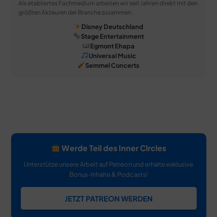
Als etabliertes Fachmedium arbeiten wir seit Jahren direkt mit den
größten Akteuren der Branche zusammen:
Disney Deutschland
Stage Entertainment
Egmont Ehapa
Universal Music
Semmel Concerts
Werde Teil des Inner Circles
Unterstütze unsere Arbeit auf Patreon und erhalte exklusive
Bonus-Inhalte & Podcasts!
JETZT PATREON WERDEN