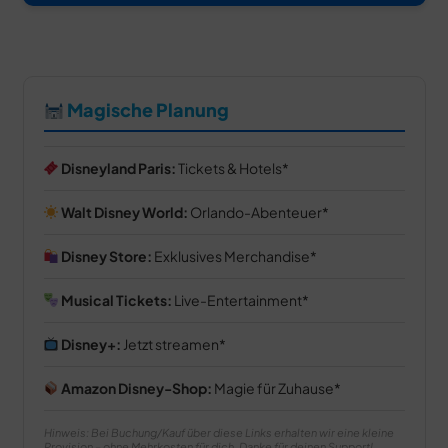
Magische Planung
Disneyland Paris:
Tickets & Hotels
Walt Disney World:
Orlando-Abenteuer
Disney Store:
Exklusives Merchandise
Musical Tickets:
Live-Entertainment
Disney+:
Jetzt streamen
Amazon Disney-Shop:
Magie für Zuhause
Hinweis: Bei Buchung/Kauf über diese Links erhalten wir eine kleine
Provision – ohne Mehrkosten für dich. Danke für deinen Support!