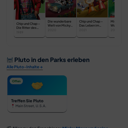
Die wunderbare
Chip und Chap –
Micky Mau
Chip und Chap –
Welt von Micky
Das Leben im
Wunderhau
Die Ritter des
Maus
Park
2020
2021
2006
Rechts
1989
Pluto in den Parks erleben
Alle Pluto-Inhalte →
Offen
Treffen Sie Pluto
Main Street, U.S.A.