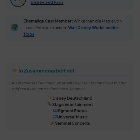
Disneyland Paris
.
Ehemalige Cast Member:
Wir kennen die Magie von
innen. Entdecke unsere
Walt Disney World Insider-
Tipps
.
In Zusammenarbeit mit
Als etabliertes Fachmedium arbeiten wir seit Jahren direkt mit den
größten Akteuren der Branche zusammen:
Disney Deutschland
Stage Entertainment
Egmont Ehapa
Universal Music
Semmel Concerts