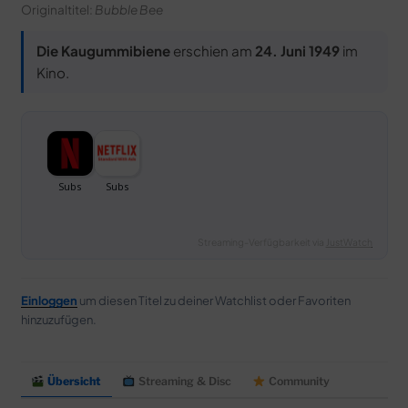
Originaltitel:
Bubble Bee
Die Kaugummibiene
erschien am
24. Juni 1949
im
Kino.
Streaming-Verfügbarkeit via
JustWatch
Einloggen
um diesen Titel zu deiner Watchlist oder Favoriten
hinzuzufügen.
Übersicht
Streaming & Disc
Community