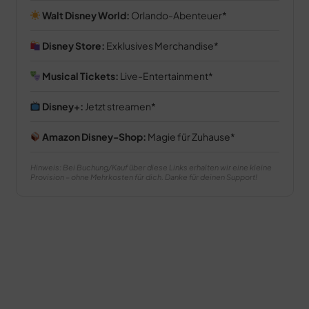
Walt Disney World:
Orlando-Abenteuer
Disney Store:
Exklusives Merchandise
Musical Tickets:
Live-Entertainment
Disney+:
Jetzt streamen
Amazon Disney-Shop:
Magie für Zuhause
Hinweis: Bei Buchung/Kauf über diese Links erhalten wir eine kleine
Provision – ohne Mehrkosten für dich. Danke für deinen Support!