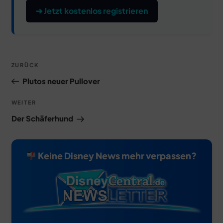
➔ Jetzt kostenlos registrieren
Beitragsnavigation
Vorheriger
ZURÜCK
Beitrag
Plutos neuer Pullover
Nächster
WEITER
Beitrag
Der Schäferhund
Keine Disney News mehr verpassen?