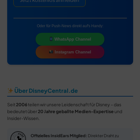
Jetzt kostenlos anmelden
Oder für Push-News direkt auf's Handy:
WhatsApp Channel
Instagram Channel
Über DisneyCentral.de
Seit
2006
teilen wir unsere Leidenschaft für Disney – das
bedeutet über
20 Jahre geballte Medien-Expertise
und
Insider-Wissen.
Offizielles InsidEars Mitglied:
Direkter Draht zu