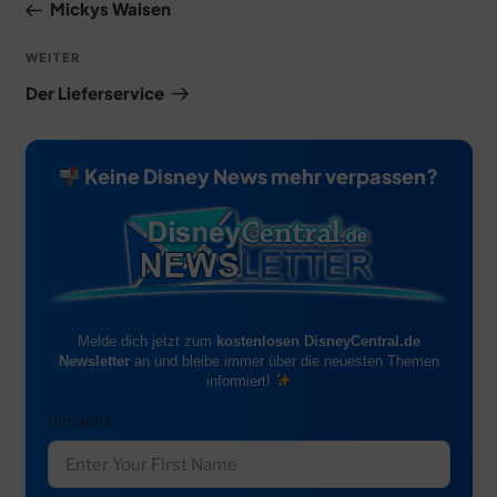
Beitrag
Mickys Waisen
Nächster
WEITER
Beitrag
Der Lieferservice
Keine Disney News mehr verpassen?
Melde dich jetzt zum
kostenlosen DisneyCentral.de
Newsletter
an und bleibe immer über die neuesten Themen
informiert!
Vorname