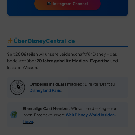
Instagram Channel
Über DisneyCentral.de
Seit
2006
teilen wir unsere Leidenschaft für Disney – das
bedeutet über
20 Jahre geballte Medien-Expertise
und
Insider-Wissen.
Offizielles InsidEars Mitglied:
Direkter Draht zu
Disneyland Paris
.
Ehemalige Cast Member:
Wir kennen die Magie von
innen. Entdecke unsere
Walt Disney World Insider-
Tipps
.