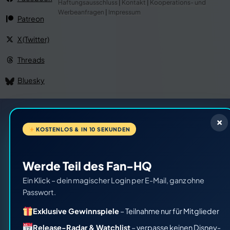
Haftungsausschluss
|
Kontakt
|
Kooperations- und
Werbeanfragen
|
Impressum
Patreon
X (Twitter)
Threads
Bluesky
×
KOSTENLOS & IN 10 SEKUNDEN
Werde Teil des Fan-HQ
Ein Klick – dein magischer Login per E-Mail, ganz ohne
Passwort.
notifications
Exklusive Gewinnspiele
– Teilnahme nur für Mitglieder
Release-Radar & Watchlist
– verpasse keinen Disney-