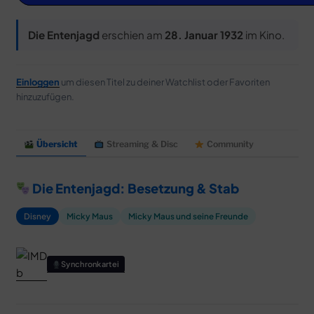
MERCH
DEALS
Die Entenjagd
erschien am
28. Januar 1932
im Kino.
MEIN HQ
50
Einloggen
um diesen Titel zu deiner Watchlist oder Favoriten
hinzuzufügen.
Übersicht
Streaming & Disc
Community
Die Entenjagd: Besetzung & Stab
Disney
Micky Maus
Micky Maus und seine Freunde
Synchronkartei