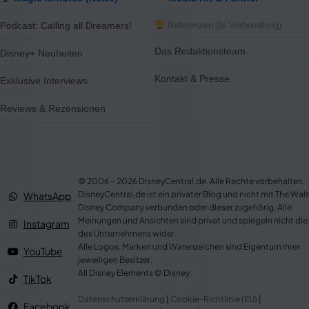
Referenzen (In Vorbereitung)
Podcast: Calling all Dreamers!
Das Redaktionsteam
Disney+ Neuheiten
Kontakt & Presse
Exklusive Interviews
Reviews & Rezensionen
© 2006 – 2026 DisneyCentral.de. Alle Rechte vorbehalten.
DisneyCentral.de ist ein privater Blog und nicht mit The Walt
WhatsApp
Disney Company verbunden oder dieser zugehörig. Alle
Meinungen und Ansichten sind privat und spiegeln nicht die
Instagram
des Unternehmens wider.
Alle Logos, Marken und Warenzeichen sind Eigentum ihrer
YouTube
jeweiligen Besitzer.
All Disney Elements © Disney.
TikTok
Datenschutzerklärung
|
Cookie-Richtlinie (EU)
|
Facebook