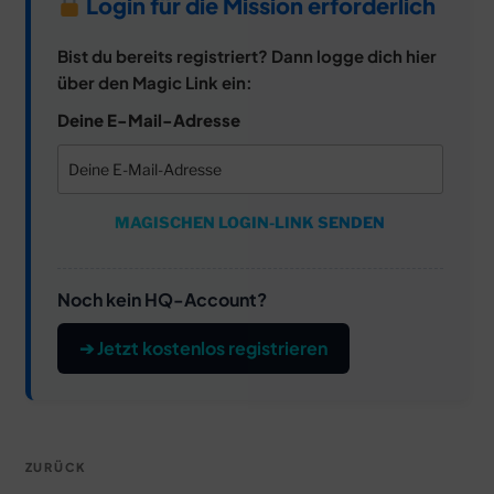
Login für die Mission erforderlich
Bist du bereits registriert? Dann logge dich hier
über den Magic Link ein:
Deine E-Mail-Adresse
MAGISCHEN LOGIN-LINK SENDEN
Noch kein HQ-Account?
➔ Jetzt kostenlos registrieren
Beitragsnavigation
Vorheriger
ZURÜCK