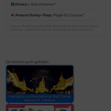
Disney+:
Jetzt streamen
Amazon Disney-Shop:
Magie für Zuhause
Hinweis: Bei Buchung/Kauf über diese Links erhalten wir eine kleine
Provision – ohne Mehrkosten für dich. Danke für deinen Support!
Dir könnte auch gefallen:
Highlights und Neuheiten zu Walt Disney
Worlds 50. Jubiläum