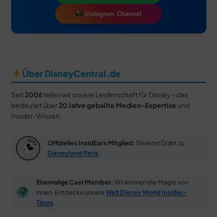
Instagram Channel
Über DisneyCentral.de
Seit
2006
teilen wir unsere Leidenschaft für Disney – das
bedeutet über
20 Jahre geballte Medien-Expertise
und
Insider-Wissen.
Offizielles InsidEars Mitglied:
Direkter Draht zu
Disneyland Paris
.
Ehemalige Cast Member:
Wir kennen die Magie von
innen. Entdecke unsere
Walt Disney World Insider-
Tipps
.