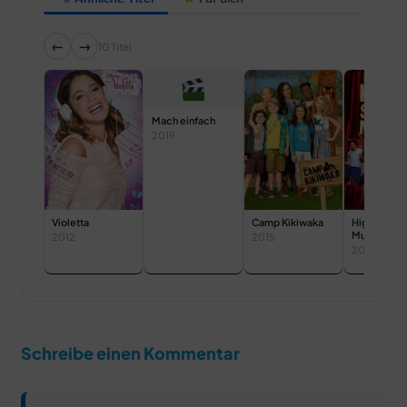
←
→
10 Titel
Mach einfach
2019
Violetta
Camp Kikiwaka
High Schoo
Musical
2012
2015
2006
Schreibe einen Kommentar