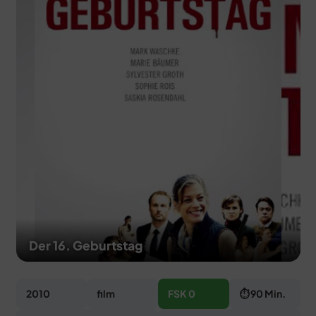
MERCH
DEALS
MEIN HQ
50
Der 16. Geburtstag
2010
film
FSK 0
⏱ 90 Min.