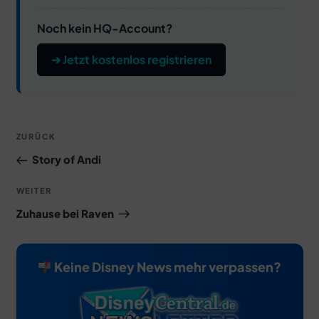
Noch kein HQ-Account?
➔ Jetzt kostenlos registrieren
Beitragsnavigation
Vorheriger
ZURÜCK
Beitrag
Story of Andi
Nächster
WEITER
Beitrag
Zuhause bei Raven
Keine Disney News mehr verpassen?