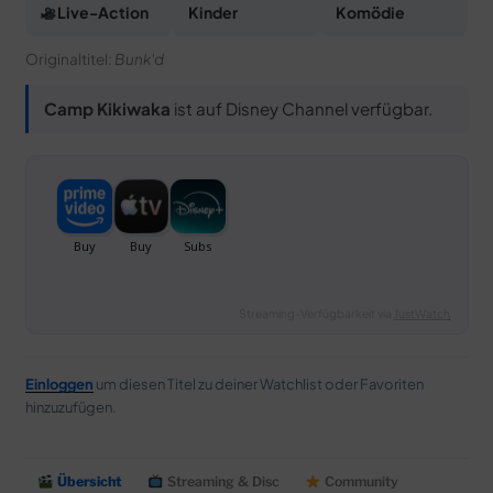
Live-Action
Kinder
Komödie
Originaltitel:
Bunk'd
Camp Kikiwaka
ist auf Disney Channel verfügbar.
Streaming-Verfügbarkeit via
JustWatch
Einloggen
um diesen Titel zu deiner Watchlist oder Favoriten
hinzuzufügen.
Übersicht
Streaming & Disc
Community