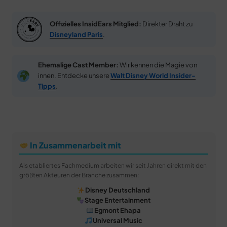
Offizielles InsidEars Mitglied:
Direkter Draht zu
Disneyland Paris
.
Ehemalige Cast Member:
Wir kennen die Magie von
innen. Entdecke unsere
Walt Disney World Insider-
Tipps
.
In Zusammenarbeit mit
Als etabliertes Fachmedium arbeiten wir seit Jahren direkt mit den
größten Akteuren der Branche zusammen:
Disney Deutschland
Stage Entertainment
Egmont Ehapa
Universal Music