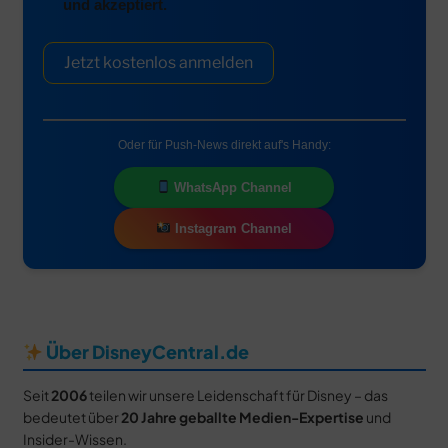
und akzeptiert.
Jetzt kostenlos anmelden
Oder für Push-News direkt auf's Handy:
WhatsApp Channel
Instagram Channel
Über DisneyCentral.de
Seit
2006
teilen wir unsere Leidenschaft für Disney – das
bedeutet über
20 Jahre geballte Medien-Expertise
und
Insider-Wissen.