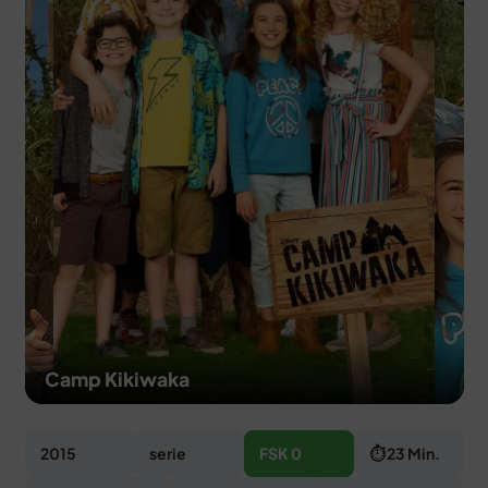
MERCH
DEALS
MEIN HQ
50
Camp Kikiwaka
2015
serie
FSK 0
⏱ 23 Min.