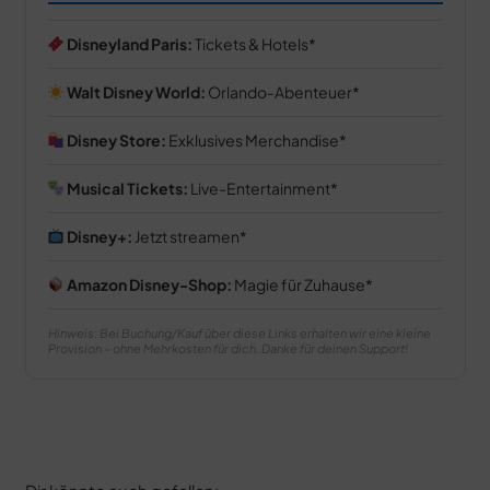
Disneyland Paris:
Tickets & Hotels
Walt Disney World:
Orlando-Abenteuer
Disney Store:
Exklusives Merchandise
Musical Tickets:
Live-Entertainment
Disney+:
Jetzt streamen
Amazon Disney-Shop:
Magie für Zuhause
Hinweis: Bei Buchung/Kauf über diese Links erhalten wir eine kleine
Provision – ohne Mehrkosten für dich. Danke für deinen Support!