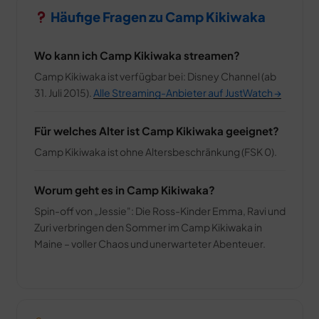
Häufige Fragen zu Camp Kikiwaka
Wo kann ich Camp Kikiwaka streamen?
Camp Kikiwaka ist verfügbar bei: Disney Channel (ab
31. Juli 2015).
Alle Streaming-Anbieter auf JustWatch →
Für welches Alter ist Camp Kikiwaka geeignet?
Camp Kikiwaka ist ohne Altersbeschränkung (FSK 0).
Worum geht es in Camp Kikiwaka?
Spin-off von „Jessie": Die Ross-Kinder Emma, Ravi und
Zuri verbringen den Sommer im Camp Kikiwaka in
Maine – voller Chaos und unerwarteter Abenteuer.