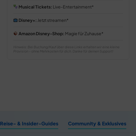
Musical Tickets:
Live-Entertainment
Disney+:
Jetzt streamen
Amazon Disney-Shop:
Magie für Zuhause
Hinweis: Bei Buchung/Kauf über diese Links erhalten wir eine kleine
Provision – ohne Mehrkosten für dich. Danke für deinen Support!
Reise- & Insider-Guides
Community & Exklusives