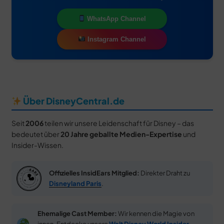
WhatsApp Channel
Instagram Channel
Über DisneyCentral.de
Seit
2006
teilen wir unsere Leidenschaft für Disney – das
bedeutet über
20 Jahre geballte Medien-Expertise
und
Insider-Wissen.
Offizielles InsidEars Mitglied:
Direkter Draht zu
Disneyland Paris
.
Ehemalige Cast Member:
Wir kennen die Magie von
innen. Entdecke unsere
Walt Disney World Insider-