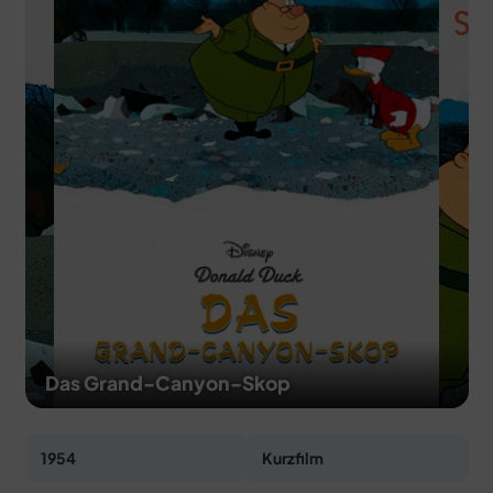
MERCH
DEALS
MEIN HQ
50
Das Grand-Canyon-Skop
1954
Kurzfilm