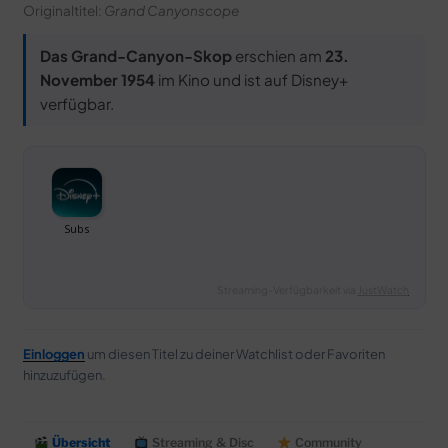
Originaltitel:
Grand Canyonscope
Das Grand-Canyon-Skop
erschien am
23.
November 1954
im Kino und ist auf Disney+
verfügbar.
Streaming-Verfügbarkeit via
JustWatch
Einloggen
um diesen Titel zu deiner Watchlist oder Favoriten
hinzuzufügen.
Übersicht
Streaming & Disc
Community