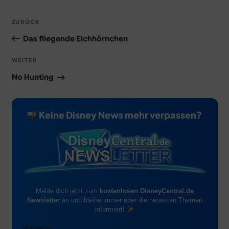
Beitragsnavigation
Vorheriger
ZURÜCK
Beitrag
Das fliegende Eichhörnchen
Nächster
WEITER
Beitrag
No Hunting
Keine Disney News mehr verpassen?
Melde dich jetzt zum
kostenlosen DisneyCentral.de
Newsletter
an und bleibe immer über die neuesten Themen
informiert!
Vorname