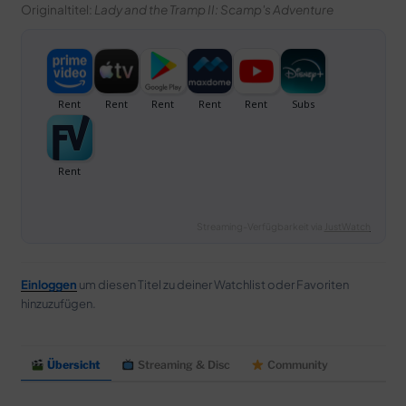
Originaltitel:
Lady and the Tramp II: Scamp's Adventure
Streaming-Verfügbarkeit via
JustWatch
Einloggen
um diesen Titel zu deiner Watchlist oder Favoriten
hinzuzufügen.
Übersicht
Streaming & Disc
Community