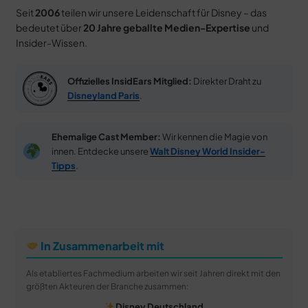
Seit
2006
teilen wir unsere Leidenschaft für Disney – das
bedeutet über
20 Jahre geballte Medien-Expertise
und
Insider-Wissen.
Offizielles InsidEars Mitglied:
Direkter Draht zu
Disneyland Paris
.
Ehemalige Cast Member:
Wir kennen die Magie von
innen. Entdecke unsere
Walt Disney World Insider-
Tipps
.
In Zusammenarbeit mit
Als etabliertes Fachmedium arbeiten wir seit Jahren direkt mit den
größten Akteuren der Branche zusammen:
Disney Deutschland