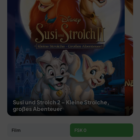
MERCH
DEALS
MEIN HQ
50
Susi und Strolch 2 – Kleine Strolche,
großes Abenteuer
Film
FSK 0