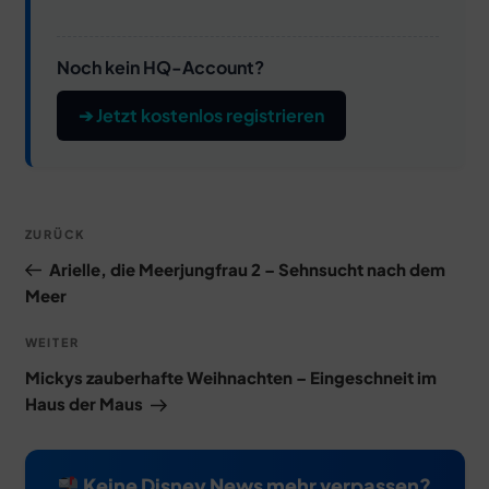
Noch kein HQ-Account?
➔ Jetzt kostenlos registrieren
Beitragsnavigation
Vorheriger
ZURÜCK
Beitrag
Arielle, die Meerjungfrau 2 – Sehnsucht nach dem
Meer
Nächster
WEITER
Beitrag
Mickys zauberhafte Weihnachten – Eingeschneit im
Haus der Maus
Keine Disney News mehr verpassen?