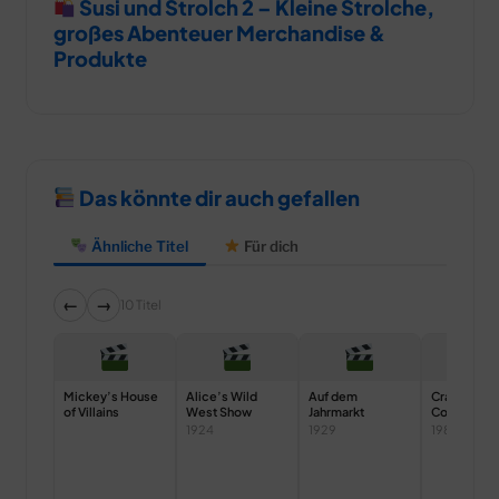
Susi und Strolch 2 – Kleine Strolche,
großes Abenteuer Merchandise &
Produkte
Das könnte dir auch gefallen
Ähnliche Titel
Für dich
←
→
10 Titel
Mickey’s House
Alice’s Wild
Auf dem
Cranium
of Villains
West Show
Jahrmarkt
Command
1924
1929
1989