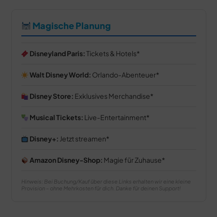
Magische Planung
Disneyland Paris:
Tickets & Hotels
Walt Disney World:
Orlando-Abenteuer
Disney Store:
Exklusives Merchandise
Musical Tickets:
Live-Entertainment
Disney+:
Jetzt streamen
Amazon Disney-Shop:
Magie für Zuhause
Hinweis: Bei Buchung/Kauf über diese Links erhalten wir eine kleine
Provision – ohne Mehrkosten für dich. Danke für deinen Support!