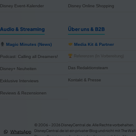
Disney Event-Kalender
Disney Online Shopping
Audio & Streaming
Über uns & B2B
Magic Minutes (News)
Media Kit & Partner
Referenzen (In Vorbereitung)
Podcast: Calling all Dreamers!
Das Redaktionsteam
Disney+ Neuheiten
Kontakt & Presse
Exklusive Interviews
Reviews & Rezensionen
notifications
close
Wir haben 5 neue Produkte für dich gefunden – schau rein!
5 neue Artikel verfügbar – von Disney Store DE, EMP DE.
© 2006 – 2026 DisneyCentral.de. Alle Rechte vorbehalten.
Gerade eben
NEWS
DisneyCentral.de ist ein privater Blog und nicht mit The Walt
WhatsApp