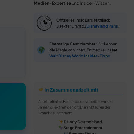
Medien-Expertise
und Insider-Wissen.
Offizielles InsidEars Mitglied:
Direkter Draht zu
Disneyland Paris
.
Ehemalige Cast Member:
Wir kennen
die Magie von innen. Entdecke unsere
Walt Disney World Insider-Tipps
.
In Zusammenarbeit mit
Als etabliertes Fachmedium arbeiten wir seit
Jahren direkt mit den größten Akteuren der
Branche zusammen:
Disney Deutschland
Stage Entertainment
Egmont Ehapa