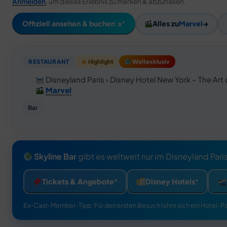
Anmelden
, um dieses Erlebnis zu merken & abzuhaken.
Offiziell ansehen & buchen ↗
Alles zu
Marvel
→
RESTAURANT
Highlight
Weltexklusiv
Disneyland Paris › Disney Hotel New York – The Art 
Marvel
Bar
Skyline Bar
gibt es weltweit nur im Disneyland Pari
Tickets & Angebote
Disney Hotels
Ex-Cast-Member-Tipp: Für den ersten Besuch lohnt sich ein Hotel-Pa