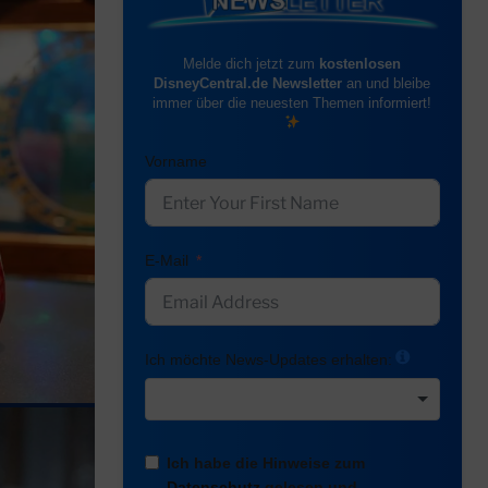
Melde dich jetzt zum
kostenlosen
DisneyCentral.de Newsletter
an und bleibe
immer über die neuesten Themen informiert!
Vorname
E-Mail
Ich möchte News-Updates erhalten:
Ich habe die Hinweise zum
Datenschutz
gelesen und