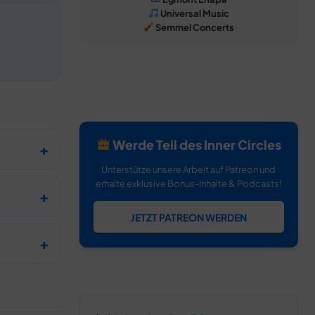
Universal Music
Semmel Concerts
Werde Teil des Inner Circles
Unterstütze unsere Arbeit auf Patreon und
erhalte exklusive Bonus-Inhalte & Podcasts!
JETZT PATREON WERDEN