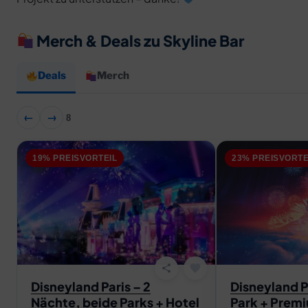
Merch & Deals zu Skyline Bar
Deals
Merch
←
→
8
19% PREISVORTEIL
23% PREISVORTE
favorite
share
Disneyland Paris – 2
Disneyland Pa
Nächte, beide Parks + Hotel
Park + Prem