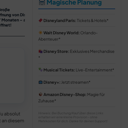
Magische Planung
26. Juli 2026
4
Große
Disney Adventure World
fnung von Disneyland
entdecken: 8 nachhaltige
7 Monaten – ab sofort
Details, der große Rundgang &
Disneyland Paris:
Tickets & Hotels
ffnet!
das Snowflower Festival
Walt Disney World:
Orlando-
Abenteuer
Disney Store:
Exklusives Merchandise
Musical Tickets:
Live-Entertainment
Disney+:
Jetzt streamen
Amazon Disney-Shop:
Magie für
Zuhause
du absolut
Hinweis: Bei Buchung/Kauf über diese Links
erhalten wir eine kleine Provision – ohne
it an diesem
Mehrkosten für dich. Danke für deinen Support!