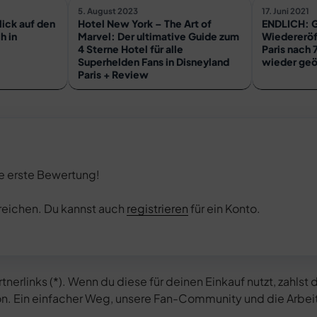
5. August 2023
17. Juni 2021
lick auf den
Hotel New York – The Art of
ENDLICH: 
h in
Marvel: Der ultimative Guide zum
Wiedereröf
4 Sterne Hotel für alle
Paris nach 
Superhelden Fans in Disneyland
wieder geö
Paris + Review
e erste Bewertung!
reichen. Du kannst auch
registrieren
für ein Konto.
nerlinks (*). Wenn du diese für deinen Einkauf nutzt, zahlst 
ision. Ein einfacher Weg, unsere Fan-Community und die Arbe