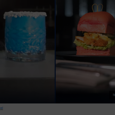
+5
el