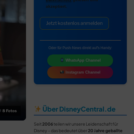
akzeptiert.
Jetzt kostenlos anmelden
Oder für Push-News direkt auf's Handy:
WhatsApp Channel
Instagram Channel
Über DisneyCentral.de
8 Fotos
Seit
2006
teilen wir unsere Leidenschaft für
Disney – das bedeutet über
20 Jahre geballte