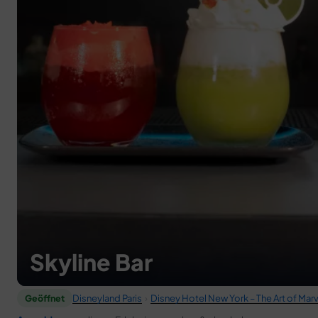
Skyline Bar
Disneyland Paris
›
Disney Hotel New York – The Art of Marv
Geöffnet