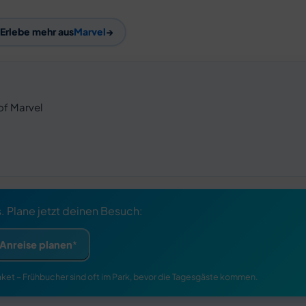
Erlebe mehr aus
Marvel
→
of Marvel
s. Plane jetzt deinen Besuch:
Anreise planen
ket – Frühbucher sind oft im Park, bevor die Tagesgäste kommen.