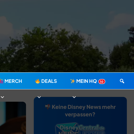
MERCH
DEALS
MEIN HQ
50
Keine Disney News mehr
verpassen?