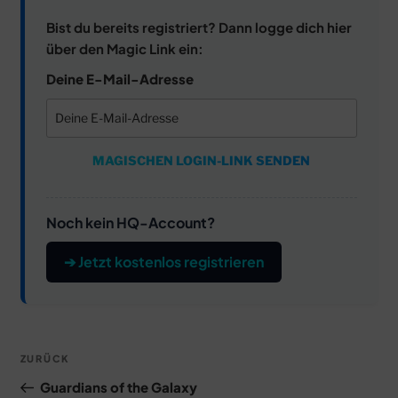
Bist du bereits registriert? Dann logge dich hier
über den Magic Link ein:
Deine E-Mail-Adresse
MAGISCHEN LOGIN-LINK SENDEN
Noch kein HQ-Account?
➔ Jetzt kostenlos registrieren
Beitragsnavigation
Vorheriger
ZURÜCK
Beitrag
Guardians of the Galaxy