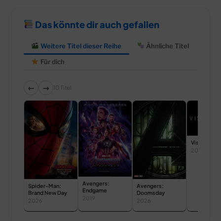
Das könnte dir auch gefallen
Weitere Titel dieser Reihe
Ähnliche Titel
Für dich
←
→
10 Titel
VisionQues
2026
Avengers:
Spider-Man:
Avengers:
Endgame
Brand New Day
Doomsday
2019
2026
2026