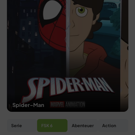
MERCH
DEALS
MEIN HQ
50
Spider-Man
Serie
FSK 6
Abenteuer
Action