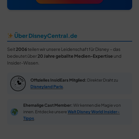
Über DisneyCentral.de
Seit
2006
teilen wir unsere Leidenschaft für Disney – das
bedeutet über
20 Jahre geballte Medien-Expertise
und
Insider-Wissen.
Offizielles InsidEars Mitglied:
Direkter Draht zu
Disneyland Paris
.
Ehemalige Cast Member:
Wir kennen die Magie von
innen. Entdecke unsere
Walt Disney World Insider-
Tipps
.