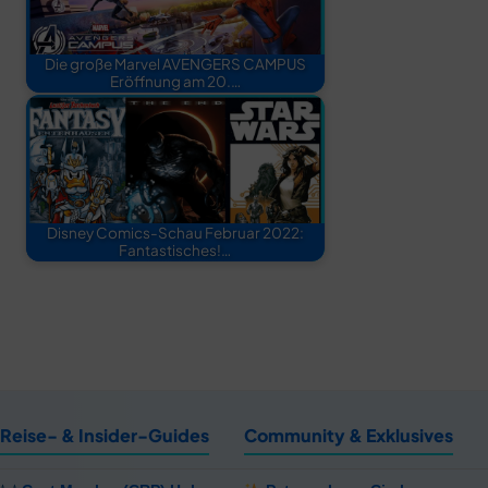
Die große Marvel AVENGERS CAMPUS
Eröffnung am 20.…
Disney Comics-Schau Februar 2022:
Fantastisches!…
Reise- & Insider-Guides
Community & Exklusives