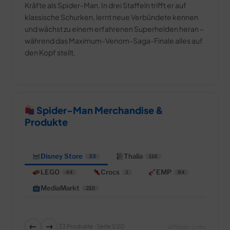
Kräfte als Spider-Man. In drei Staffeln trifft er auf
klassische Schurken, lernt neue Verbündete kennen
und wächst zu einem erfahrenen Superhelden heran –
während das Maximum-Venom-Saga-Finale alles auf
den Kopf stellt.
Spider-Man Merchandise &
Produkte
Disney Store
Thalia
33
116
LEGO
Crocs
EMP
44
1
84
MediaMarkt
210
←
→
33 Produkte · Seite 1/20
Affiliate-Links