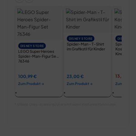
DISNEY STORE
DISNEY ST
Spider-Man - T-Shirt
Spider-Man
DISNEY STORE
im Grafikstil für Kinder
Kostümpyja
LEGO Super Heroes
Kinder
Spider-Man-Figur Set
76346
13,00 €
100,99 €
23,00 €
2
Zum Produkt →
Zum Produkt →
Zum Produk
* Affiliate-Links · du unterstützt uns mit jedem Kauf ohne Mehrkosten.