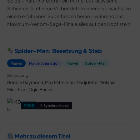
Spider-Man. In drei Staffeln trifft er auf klassische
Schurken, lernt neue Verbündete kennen und wächst zu
einem erfahrenen Superhelden heran – während das
Maximum-Venom-Saga-Finale alles auf den Kopf stellt.
Spider-Man: Besetzung & Stab
Marvel
Marvel Animation
Marvel
Spider-Man
Besetzung
Robbie Daymond, Max Mittelman, Nadji Jeter, Melanie
Minichino, Ogie Banks
TMDB
Synchronkartei
Mehr zu diesem Titel