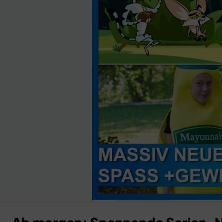
Anzeige
×