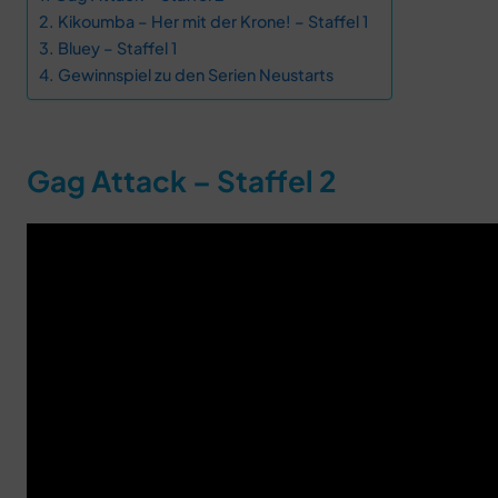
Kikoumba – Her mit der Krone! – Staffel 1
Bluey – Staffel 1
Gewinnspiel zu den Serien Neustarts
Gag Attack – Staffel 2