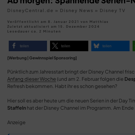
Ab morgen: Spannende Serien-Ne
DisneyCentral.de
»
Disney News
»
Disney TV
Veröffentlicht am 8. Januar 2021
von
Matthias
Zuletzt aktualisiert am
15. Dezember 2024
Lesedauer ca. 2 Minuten
teilen
teilen
teilen
[Werbung | Gewinnspiel Sponsoring]
Pünktlich zum Jahresstart bringt der Disney Channel fr
Anfang dieser Woche
(und am 2. Februar folgen die
Des
Refresh bekommen. Habt ihr es schon gesehen?
Hier soll es aber heute um die neuen Serien in der Day T
Staffeln
hat der Disney Channel im Programm. Am Ende d
Anzeige