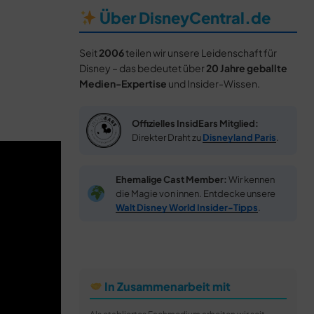
Über DisneyCentral.de
Seit
2006
teilen wir unsere Leidenschaft für
Disney – das bedeutet über
20 Jahre geballte
Medien-Expertise
und Insider-Wissen.
Offizielles InsidEars Mitglied:
Direkter Draht zu
Disneyland Paris
.
Ehemalige Cast Member:
Wir kennen
die Magie von innen. Entdecke unsere
Walt Disney World Insider-Tipps
.
In Zusammenarbeit mit