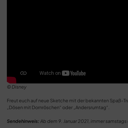
© Disney
Freut euch auf neue Sketche mit der bekannten Spaß-Tru
„Dösen mit Dornröschen“ oder „Andersrumtag“.
Sendehinweis:
Ab dem 9. Januar 2021, immer samstags