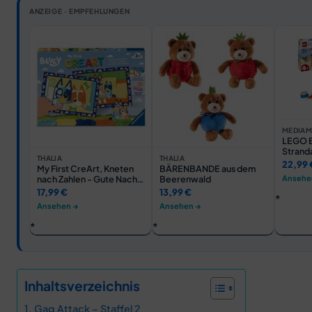
ANZEIGE · EMPFEHLUNGEN
MEDIAM
LEGO B
Strand
THALIA
THALIA
Mehrfa
22,99 
My First CreArt, Kneten
BÄRENBANDE aus dem
Ansehe
nach Zahlen - Gute Nacht,
Beerenwald
Bluey!
17,99 €
13,99 €
Ansehen →
Ansehen →
Inhaltsverzeichnis
Gag Attack – Staffel 2