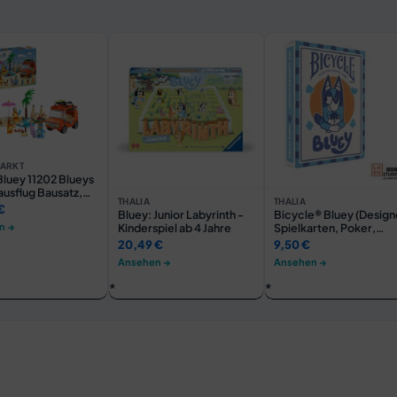
ARKT
luey 11202 Blueys
ausflug Bausatz,
THALIA
THALIA
rbig
€
Bluey: Junior Labyrinth -
Bicycle® Bluey (Design
n →
Kinderspiel ab 4 Jahre
Spielkarten, Poker,
Skat...)
20,49 €
9,50 €
Ansehen →
Ansehen →