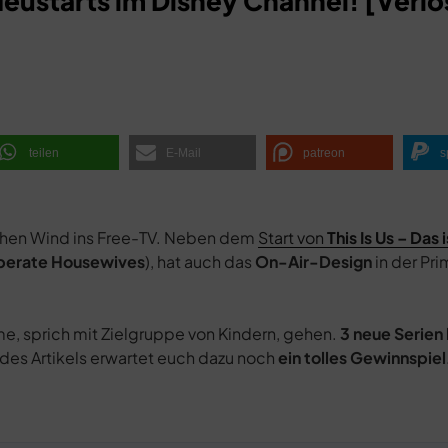
ustarts im Disney Channel! [Verl
teilen
E-Mail
patreon
s
ischen Wind ins Free-TV. Neben dem
Start von
This Is Us – Das
perate Housewives
), hat auch das
On-Air-Design
in der Pri
ime, sprich mit Zielgruppe von Kindern, gehen.
3 neue Serien
es Artikels erwartet euch dazu noch
ein tolles Gewinnspiel