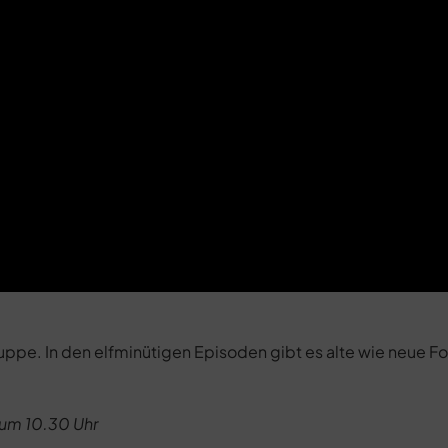
ppe. In den elfminütigen Episoden gibt es alte wie neue F
 um 10.30 Uhr