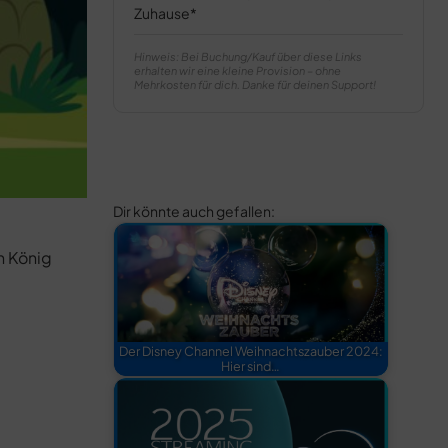
Zuhause
Hinweis: Bei Buchung/Kauf über diese Links
erhalten wir eine kleine Provision – ohne
Mehrkosten für dich. Danke für deinen Support!
Dir könnte auch gefallen:
n König
Der Disney Channel Weihnachtszauber 2024:
Hier sind…