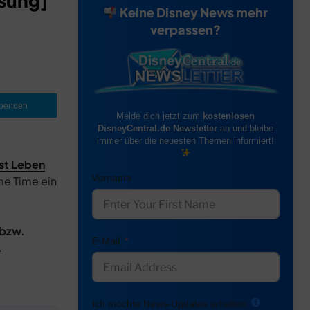
osung]
Keine Disney News mehr
verpassen?
penden
Melde dich jetzt zum
kostenlosen
DisneyCentral.de Newsletter
an und bleibe
immer über die neuesten Themen informiert!
 ist Leben
Vorname
me Time ein
 bzw.
E-Mail
.
Ich möchte News-Updates erhalten: