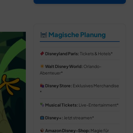
Magische Planung
Disneyland Paris:
Tickets & Hotels
Walt Disney World:
Orlando-
Abenteuer
Disney Store:
Exklusives Merchandise
Musical Tickets:
Live-Entertainment
Disney+:
Jetzt streamen
Amazon Disney-Shop:
Magie für