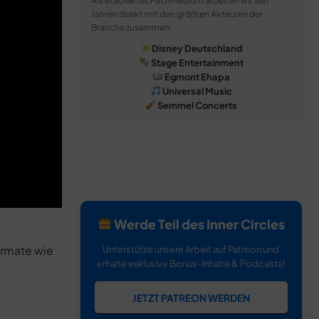
Als etabliertes Fachmedium arbeiten wir seit
Jahren direkt mit den größten Akteuren der
Branche zusammen:
Disney Deutschland
Stage Entertainment
Egmont Ehapa
Universal Music
Semmel Concerts
Werde Teil des Inner Circles
ormate wie
Unterstütze unsere Arbeit auf Patreon und
erhalte exklusive Bonus-Inhalte & Podcasts!
JETZT PATREON WERDEN