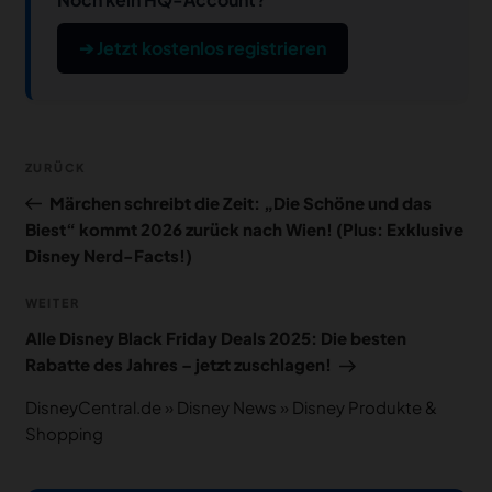
➔ Jetzt kostenlos registrieren
Beitragsnavigation
Vorheriger
ZURÜCK
Beitrag
Märchen schreibt die Zeit: „Die Schöne und das
Biest“ kommt 2026 zurück nach Wien! (Plus: Exklusive
Disney Nerd-Facts!)
Nächster
WEITER
Beitrag
Alle Disney Black Friday Deals 2025: Die besten
Rabatte des Jahres – jetzt zuschlagen!
DisneyCentral.de
»
Disney News
»
Disney Produkte &
Shopping