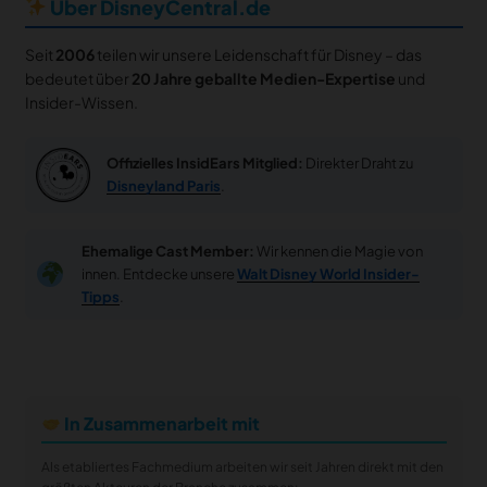
Über DisneyCentral.de
Seit
2006
teilen wir unsere Leidenschaft für Disney – das
bedeutet über
20 Jahre geballte Medien-Expertise
und
Insider-Wissen.
Offizielles InsidEars Mitglied:
Direkter Draht zu
Disneyland Paris
.
Ehemalige Cast Member:
Wir kennen die Magie von
innen. Entdecke unsere
Walt Disney World Insider-
Tipps
.
In Zusammenarbeit mit
Als etabliertes Fachmedium arbeiten wir seit Jahren direkt mit den