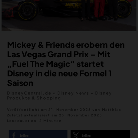
MERCH
DEALS
MEIN HQ
50
Mickey & Friends erobern den
Las Vegas Grand Prix – Mit
„Fuel The Magic“ startet
Disney in die neue Formel 1
Saison
DisneyCentral.de
»
Disney News
»
Disney
Produkte & Shopping
Veröffentlicht am 21. November 2025
von
Matthias
Zuletzt aktualisiert am
25. November 2025
Lesedauer ca. 2 Minuten
teilen
teilen