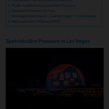
Musik, Jubiläum und besondere Momente
Exklusive Kollektion für Fans
Einmalige Erlebnisse für „Fuel the Magic“-Ticketinhaber
Blick nach vorn: 2026 und 2027
Spektakuläre Premiere in Las Vegas