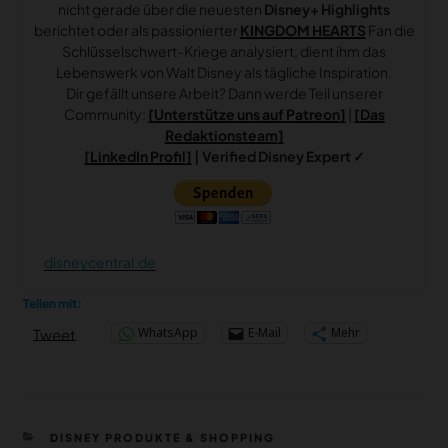
nicht gerade über die neuesten
Disney+ Highlights
berichtet oder als passionierter
KINGDOM HEARTS
Fan die
Schlüsselschwert-Kriege analysiert, dient ihm das
Lebenswerk von Walt Disney als tägliche Inspiration.
Dir gefällt unsere Arbeit? Dann werde Teil unserer
Community:
[Unterstütze uns auf Patreon]
|
[Das
Redaktionsteam]
[LinkedIn Profil]
| Verified Disney Expert ✓
disneycentral.de
Teilen mit:
WhatsApp
E-Mail
Mehr
Tweet
KATEGORIEN
DISNEY PRODUKTE & SHOPPING