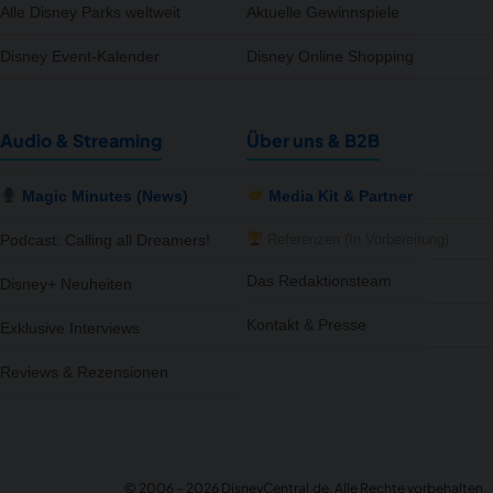
Alle Disney Parks weltweit
Aktuelle Gewinnspiele
Disney Event-Kalender
Disney Online Shopping
Audio & Streaming
Über uns & B2B
Magic Minutes (News)
Media Kit & Partner
Referenzen (In Vorbereitung)
Podcast: Calling all Dreamers!
Das Redaktionsteam
Disney+ Neuheiten
Kontakt & Presse
Exklusive Interviews
Reviews & Rezensionen
notifications
close
Ab heute auf Disney+: The Shards
Jetzt ansehen oder in deine Watchlist packen.
© 2006 – 2026 DisneyCentral.de. Alle Rechte vorbehalten.