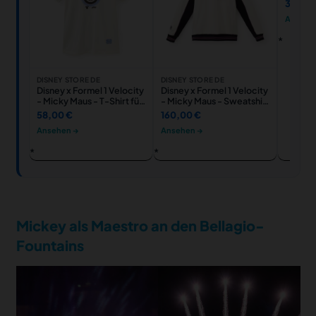
Fuel th
30,00
Anstec
Ansehe
DISNEY STORE DE
DISNEY STORE DE
Disney x Formel 1 Velocity
Disney x Formel 1 Velocity
- Micky Maus - T-Shirt für
- Micky Maus - Sweatshirt
Erwachsene
mit Reißverschluss
58,00 €
160,00 €
Ansehen →
Ansehen →
Mickey als Maestro an den Bellagio-
Fountains