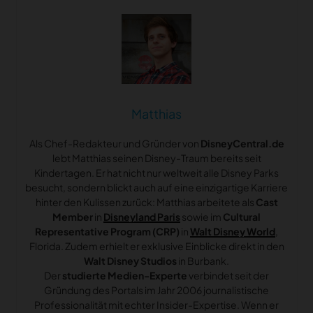
Matthias
Als Chef-Redakteur und Gründer von
DisneyCentral.de
lebt Matthias seinen Disney-Traum bereits seit
Kindertagen. Er hat nicht nur weltweit alle Disney Parks
besucht, sondern blickt auch auf eine einzigartige Karriere
hinter den Kulissen zurück: Matthias arbeitete als
Cast
Member
in
Disneyland Paris
sowie im
Cultural
Representative Program (CRP)
in
Walt Disney World
,
Florida. Zudem erhielt er exklusive Einblicke direkt in den
Walt Disney Studios
in Burbank.
Der
studierte Medien-Experte
verbindet seit der
Gründung des Portals im Jahr 2006 journalistische
Professionalität mit echter Insider-Expertise. Wenn er