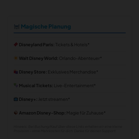
Magische Planung
Disneyland Paris:
Tickets & Hotels
Walt Disney World:
Orlando-Abenteuer
Disney Store:
Exklusives Merchandise
Musical Tickets:
Live-Entertainment
Disney+:
Jetzt streamen
Amazon Disney-Shop:
Magie für Zuhause
Hinweis: Bei Buchung/Kauf über diese Links erhalten wir eine kleine
Provision – ohne Mehrkosten für dich. Danke für deinen Support!