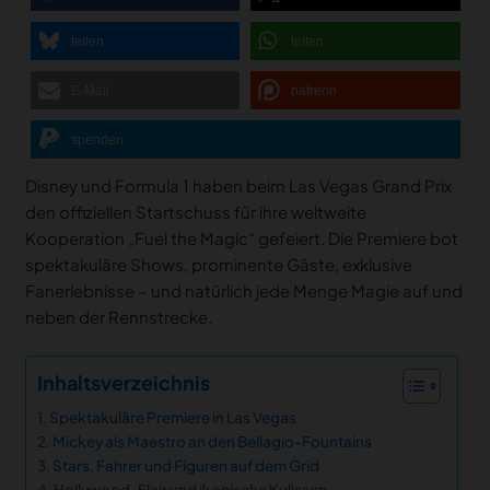
teilen
teilen
E-Mail
patreon
spenden
Disney und Formula 1 haben beim Las Vegas Grand Prix
den offiziellen Startschuss für ihre weltweite
Kooperation „Fuel the Magic“ gefeiert. Die Premiere bot
spektakuläre Shows, prominente Gäste, exklusive
Fanerlebnisse – und natürlich jede Menge Magie auf und
neben der Rennstrecke.
Inhaltsverzeichnis
Spektakuläre Premiere in Las Vegas
Mickey als Maestro an den Bellagio-Fountains
Stars, Fahrer und Figuren auf dem Grid
Hollywood-Flair und ikonische Kulissen