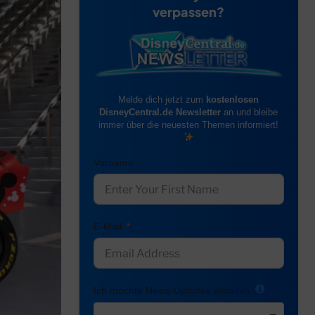
verpassen?
Melde dich jetzt zum
kostenlosen
DisneyCentral.de Newsletter
an und bleibe
immer über die neuesten Themen informiert!
Vorname
E-Mail
Ich möchte News-Updates erhalten: