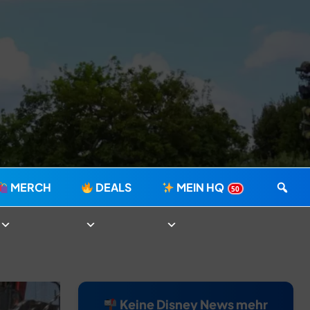
MERCH
DEALS
MEIN HQ
50
Keine Disney News mehr