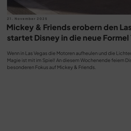
Veröffentlicht
21. November 2025
am
Mickey & Friends erobern den Las
startet Disney in die neue Formel 
Wenn in Las Vegas die Motoren aufheulen und die Lichter d
Magie ist mit im Spiel! An diesem Wochenende feiern Dis
besonderen Fokus auf Mickey & Friends.