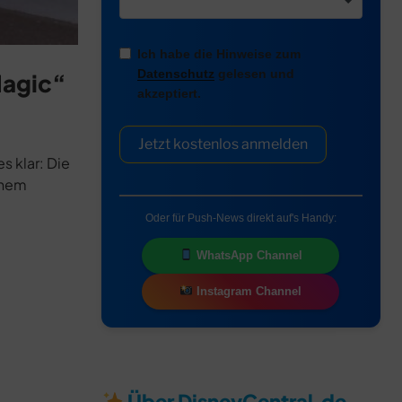
Ich habe die Hinweise zum
Datenschutz
gelesen und
Magic“
akzeptiert.
Jetzt kostenlos anmelden
s klar: Die
inem
Oder für Push-News direkt auf's Handy:
WhatsApp Channel
Instagram Channel
Über DisneyCentral.de