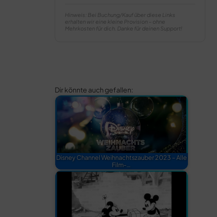
Hinweis: Bei Buchung/Kauf über diese Links
erhalten wir eine kleine Provision – ohne
Mehrkosten für dich. Danke für deinen Support!
Dir könnte auch gefallen:
Disney Channel Weihnachtszauber 2023 – Alle
Film-…