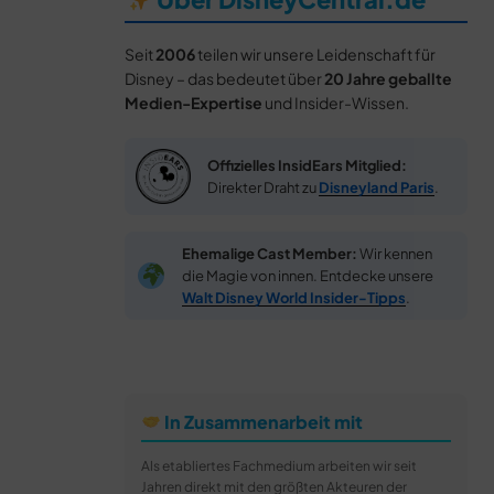
Seit
2006
teilen wir unsere Leidenschaft für
Disney – das bedeutet über
20 Jahre geballte
Medien-Expertise
und Insider-Wissen.
Offizielles InsidEars Mitglied:
Direkter Draht zu
Disneyland Paris
.
Ehemalige Cast Member:
Wir kennen
die Magie von innen. Entdecke unsere
Walt Disney World Insider-Tipps
.
In Zusammenarbeit mit
Als etabliertes Fachmedium arbeiten wir seit
Jahren direkt mit den größten Akteuren der