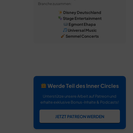
Branche zusammen:
Disney Deutschland
Stage Entertainment
Egmont Ehapa
Universal Music
Semmel Concerts
Werde Teil des Inner Circles
Unterstütze unsere Arbeit auf Patreon und
erhalte exklusive Bonus-Inhalte & Podcasts!
JETZT PATREON WERDEN