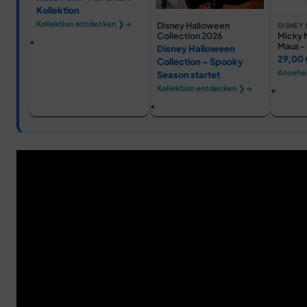
Kollektion
Kollektion entdecken ❯ →
Disney Halloween
DISNEY 
Collection 2026
Micky 
Maus -
Disney Halloween
- T-Shi
29,00 
Collection – Spooky
Ansehe
Season startet
Kollektion entdecken ❯ →