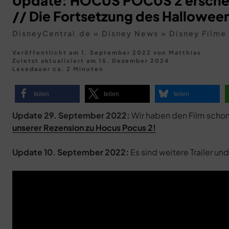
Update: HOCUS POCUS 2 erschei
// Die Fortsetzung des Halloween
DisneyCentral.de
»
Disney News
»
Disney Filme
Veröffentlicht am 1. September 2022
von
Matthias
Zuletzt aktualisiert am
15. Dezember 2024
Lesedauer ca. 2 Minuten
teilen
teilen
teilen
Update 29. September 2022:
Wir haben den Film schon
unserer Rezension zu Hocus Pocus 2!
Update 10. September 2022:
Es sind weitere Trailer un