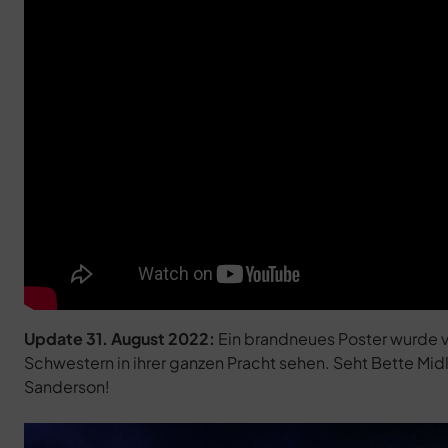
Update 31. August 2022:
Ein brandneues Poster wurde ve
Schwestern in ihrer ganzen Pracht sehen. Seht Bette Midle
Sanderson!