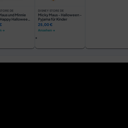
STORE DE
DISNEY STORE DE
Maus und Minnie
Micky Maus - Halloween -
 Happy Halloween
Pyjama für Kinder
rt für Damen
€
25,00 €
n →
Ansehen →