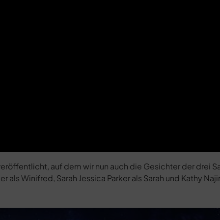
röffentlicht, auf dem wir nun auch die Gesichter der drei 
r als Winifred, Sarah Jessica Parker als Sarah und Kathy Naj