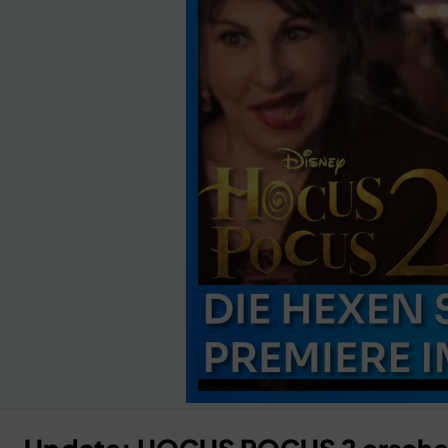
Anzeige
×