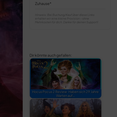
Zuhause
Hinweis: Bei Buchung/Kauf über diese Links
erhalten wir eine kleine Provision – ohne
Mehrkosten für dich. Danke für deinen Support!
Dir könnte auch gefallen:
Hocus Pocus 2 Review: Haben sich 29 Jahre
Warten auf…