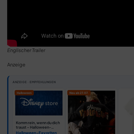
Englischer Trailer
Anzeige
ANZEIGE · EMPFEHLUNGEN
Halloween
Neu ab 27.07.
Komm rein, wenn du dich
traust – Halloween-
Favoriten
Halloween-Favoriten