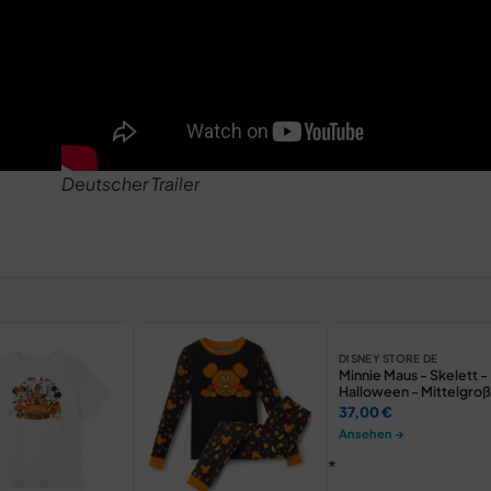
Deutscher Trailer
DISNEY STORE DE
Minnie Maus - Skelett -
Halloween - Mittelgro
Kuscheltier - 36 cm
37,00 €
Ansehen →