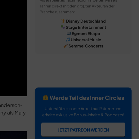
Als etabliertes Fachmedium arbeiten wir seit
Jahren direkt mit den größten Akteuren der
Branche zusammen:
Disney Deutschland
Stage Entertainment
Egmont Ehapa
Universal Music
Semmel Concerts
Werde Teil des Inner Circles
Sanderson-
Unterstütze unsere Arbeit auf Patreon und
imy als Mary
erhalte exklusive Bonus-Inhalte & Podcasts!
JETZT PATREON WERDEN