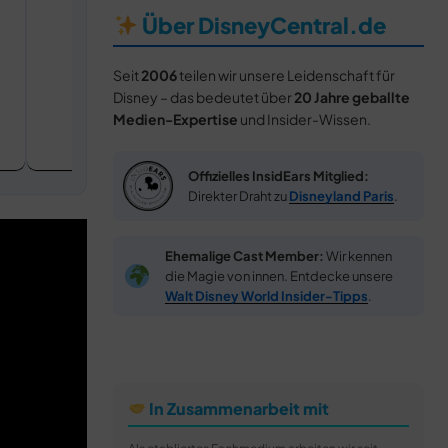
Über DisneyCentral.de
Seit
2006
teilen wir unsere Leidenschaft für
Disney – das bedeutet über
20 Jahre geballte
Medien-Expertise
und Insider-Wissen.
Offizielles InsidEars Mitglied:
Direkter Draht zu
Disneyland Paris
.
Ehemalige Cast Member:
Wir kennen
die Magie von innen. Entdecke unsere
Walt Disney World Insider-Tipps
.
In Zusammenarbeit mit