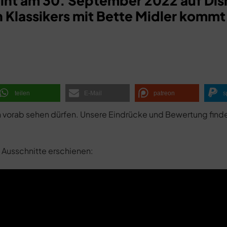
nt am 30. September 2022 auf Di
 Klassikers mit Bette Midler kommt
teilen
E-Mail
patreon
s
 vorab sehen dürfen. Unsere Eindrücke und Bewertung finde
d Ausschnitte erschienen: