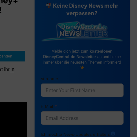
sney+
Keine Disney News mehr
!
verpassen?
Melde dich jetzt zum
kostenlosen
penden
DisneyCentral.de Newsletter
an und bleibe
immer über die neuesten Themen informiert!
t ihr
in
Vorname
E-Mail
Ich möchte News-Updates erhalten: