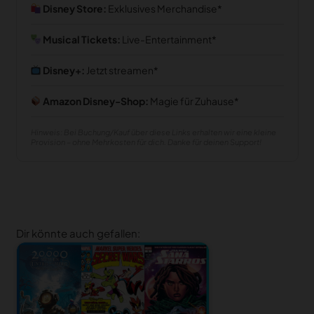
Disney Store:
Exklusives Merchandise
Musical Tickets:
Live-Entertainment
Disney+:
Jetzt streamen
Amazon Disney-Shop:
Magie für Zuhause
Hinweis: Bei Buchung/Kauf über diese Links erhalten wir eine kleine
Provision – ohne Mehrkosten für dich. Danke für deinen Support!
Dir könnte auch gefallen: