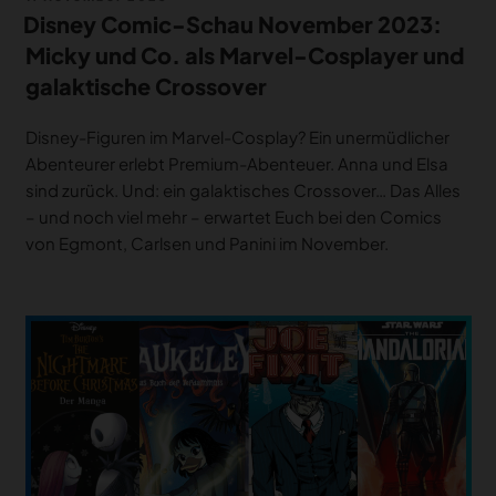
am
Disney Comic-Schau November 2023:
Micky und Co. als Marvel-Cosplayer und
galaktische Crossover
Disney-Figuren im Marvel-Cosplay? Ein unermüdlicher
Abenteurer erlebt Premium-Abenteuer. Anna und Elsa
sind zurück. Und: ein galaktisches Crossover… Das Alles
– und noch viel mehr – erwartet Euch bei den Comics
von Egmont, Carlsen und Panini im November.