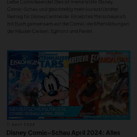
Liebe Comiclesende! Dies ist meine letzte Disney
Comic-Schau und gleichzeitig mein (vorerst) letzter
Beitrag für DisneyCentral.de. Ein letztes Mal schaue ich
mit Euch gemeinsam auf die Comic-Veröffentlichungen
der Häuser Carlsen, Egmont und Panini.
Veröffentlicht
1. April 2024
am
Disney Comic-Schau April 2024: Alles