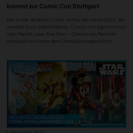
kommt zur Comic Con Stuttgart
Hier ist sie, die letzte Comic-Schau des Jahres 2023. Wir
verraten Euch, welche Disney-Comics von Egmont und /
oder Marvel-, bzw. Star Wars – Comics von Panini Ihr
eventuell noch unter den Christbaum legen könnt.
Veröffentlicht
1. November 2023