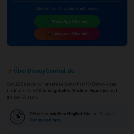
Oder für Push-News direkt auf's Handy:
WhatsApp Channel
Instagram Channel
Über DisneyCentral.de
Seit
2006
teilen wir unsere Leidenschaft für Disney – das
bedeutet über
20 Jahre geballte Medien-Expertise
und
Insider-Wissen.
Offizielles InsidEars Mitglied:
Direkter Draht zu
Disneyland Paris
.