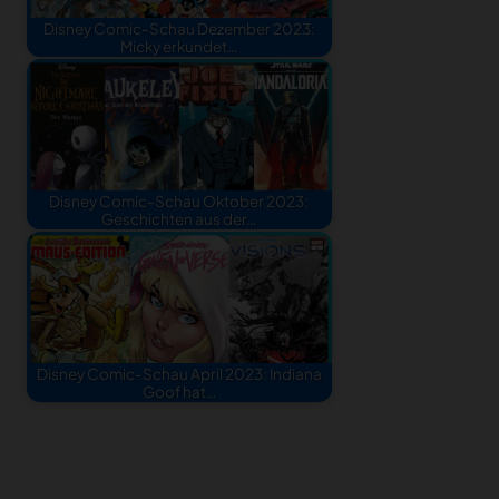
Disney Comic-Schau Dezember 2023:
Micky erkundet…
Disney Comic-Schau Oktober 2023:
Geschichten aus der…
Disney Comic-Schau April 2023: Indiana
Goof hat…