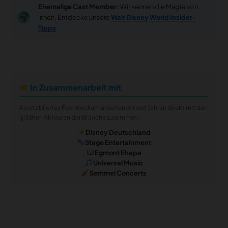
Ehemalige Cast Member:
Wir kennen die Magie von
innen. Entdecke unsere
Walt Disney World Insider-
Tipps
.
In Zusammenarbeit mit
Als etabliertes Fachmedium arbeiten wir seit Jahren direkt mit den
größten Akteuren der Branche zusammen:
Disney Deutschland
Stage Entertainment
Egmont Ehapa
Universal Music
Semmel Concerts