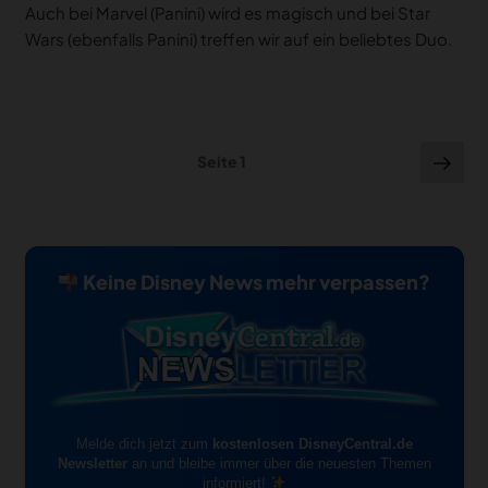
Auch bei Marvel (Panini) wird es magisch und bei Star
Wars (ebenfalls Panini) treffen wir auf ein beliebtes Duo.
Seitennummerierung
Näc
Seite
1
Seit
der
Beiträge
Keine Disney News mehr verpassen?
Melde dich jetzt zum
kostenlosen DisneyCentral.de
Newsletter
an und bleibe immer über die neuesten Themen
informiert!