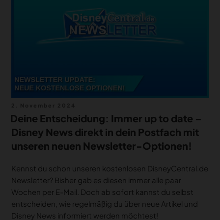
MERCH
DEALS
MEIN HQ
50
Veröffentlicht
2. November 2024
am
Deine Entscheidung: Immer up to date –
Disney News direkt in dein Postfach mit
unseren neuen Newsletter-Optionen!
Kennst du schon unseren kostenlosen DisneyCentral.de
Newsletter? Bisher gab es diesen immer alle paar
Wochen per E-Mail. Doch ab sofort kannst du selbst
entscheiden, wie regelmäßig du über neue Artikel und
Disney News informiert werden möchtest!