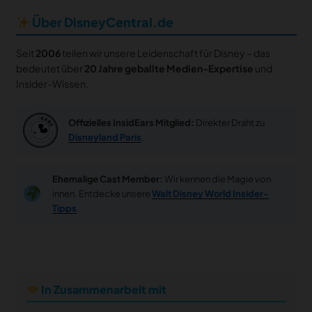
Über DisneyCentral.de
Seit
2006
teilen wir unsere Leidenschaft für Disney – das
bedeutet über
20 Jahre geballte Medien-Expertise
und
Insider-Wissen.
Offizielles InsidEars Mitglied:
Direkter Draht zu
Disneyland Paris
.
Ehemalige Cast Member:
Wir kennen die Magie von
innen. Entdecke unsere
Walt Disney World Insider-
Tipps
.
In Zusammenarbeit mit