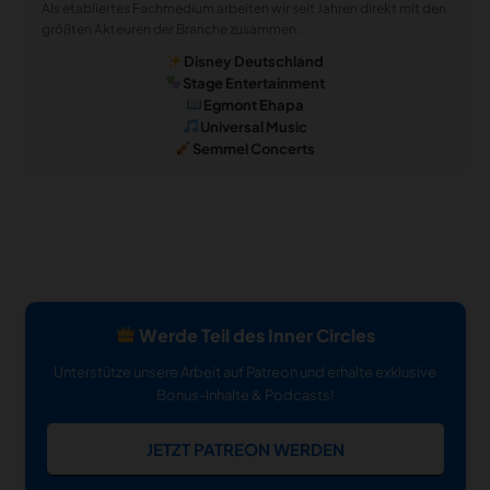
Als etabliertes Fachmedium arbeiten wir seit Jahren direkt mit den
größten Akteuren der Branche zusammen:
Disney Deutschland
Stage Entertainment
Egmont Ehapa
Universal Music
Semmel Concerts
Werde Teil des Inner Circles
Unterstütze unsere Arbeit auf Patreon und erhalte exklusive
Bonus-Inhalte & Podcasts!
JETZT PATREON WERDEN