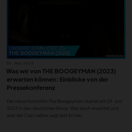
MERCH
DEALS
MEIN HQ
50
Veröffentlicht
25. Mai 2023
am
Was wir von THE BOOGEYMAN (2023)
erwarten können: Einblicke von der
Pressekonferenz
Der neue Horrorfilm The Boogeyman startet am 01. Juni
2023 in den deutschen Kinos. Was euch erwartet und
was der Cast selber sagt lest ihr hier.