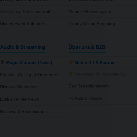
Alle Disney Parks weltweit
Aktuelle Gewinnspiele
Disney Event-Kalender
Disney Online Shopping
Audio & Streaming
Über uns & B2B
Magic Minutes (News)
Media Kit & Partner
Referenzen (In Vorbereitung)
Podcast: Calling all Dreamers!
Das Redaktionsteam
Disney+ Neuheiten
Kontakt & Presse
Exklusive Interviews
Reviews & Rezensionen
notifications
close
Wir haben 14 neue Produkte für dich gefunden – schau rein!