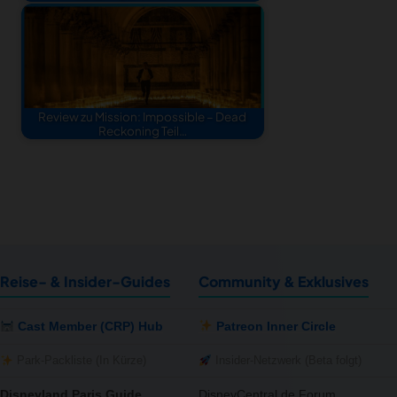
Review zu Mission: Impossible – Dead
Reckoning Teil…
Reise- & Insider-Guides
Community & Exklusives
Cast Member (CRP) Hub
Patreon Inner Circle
Park-Packliste (In Kürze)
Insider-Netzwerk (Beta folgt)
Disneyland Paris Guide
DisneyCentral.de Forum