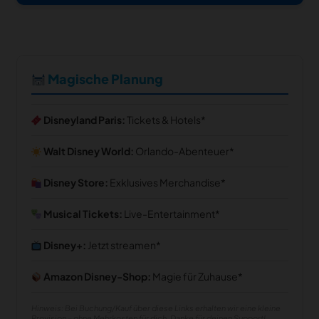
Magische Planung
Disneyland Paris:
Tickets & Hotels
Walt Disney World:
Orlando-Abenteuer
Disney Store:
Exklusives Merchandise
Musical Tickets:
Live-Entertainment
Disney+:
Jetzt streamen
Amazon Disney-Shop:
Magie für Zuhause
Hinweis: Bei Buchung/Kauf über diese Links erhalten wir eine kleine
Provision – ohne Mehrkosten für dich. Danke für deinen Support!