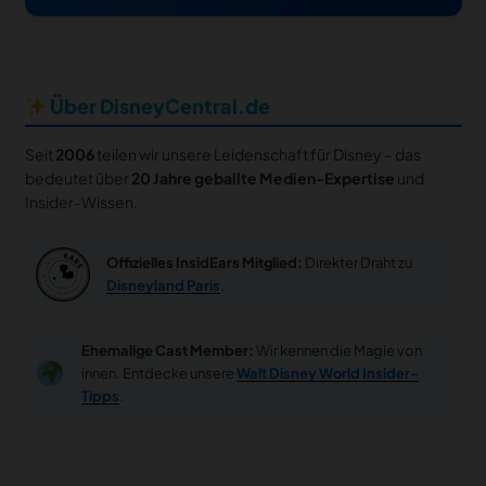
Über DisneyCentral.de
Seit
2006
teilen wir unsere Leidenschaft für Disney – das
bedeutet über
20 Jahre geballte Medien-Expertise
und
Insider-Wissen.
Offizielles InsidEars Mitglied:
Direkter Draht zu
Disneyland Paris
.
Ehemalige Cast Member:
Wir kennen die Magie von
innen. Entdecke unsere
Walt Disney World Insider-
Tipps
.