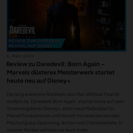
Veröffentlicht
5. März 2025
am
Review zu Daredevil: Born Again –
Marvels düsteres Meisterwerk startet
heute neu auf Disney+
Die lang erwartete Rückkehr des Man Without Fear ist
endlich da. Daredevil: Born Again, startet heute auf dem
Streamingdienst Disney+, setzt neue Maßstäbe für
Marvel Produktionen und fesselt mit einer packenden
Mischung aus Spannung, Action und Charaktertiefe. In
unserer Review verraten wir euch mehr.