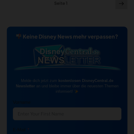
Seitennummerierung
Näc
Seite
1
Seit
der
Beiträge
Keine Disney News mehr verpassen?
Melde dich jetzt zum
kostenlosen DisneyCentral.de
Newsletter
an und bleibe immer über die neuesten Themen
informiert!
Vorname
E-Mail