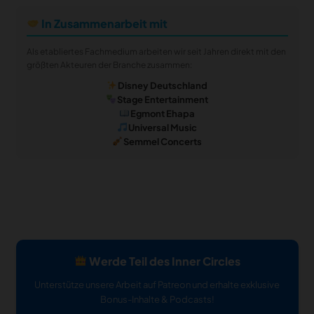
In Zusammenarbeit mit
Als etabliertes Fachmedium arbeiten wir seit Jahren direkt mit den
größten Akteuren der Branche zusammen:
Disney Deutschland
Stage Entertainment
Egmont Ehapa
Universal Music
Semmel Concerts
Werde Teil des Inner Circles
Unterstütze unsere Arbeit auf Patreon und erhalte exklusive
Bonus-Inhalte & Podcasts!