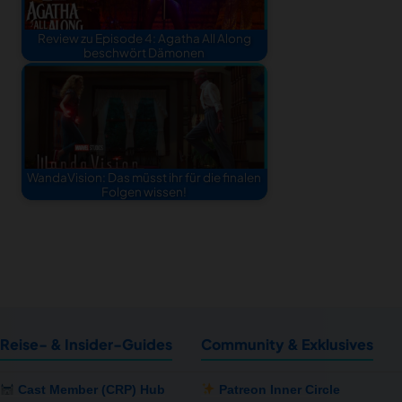
Review zu Episode 4: Agatha All Along
beschwört Dämonen
WandaVision: Das müsst ihr für die finalen
Folgen wissen!
Reise- & Insider-Guides
Community & Exklusives
Cast Member (CRP) Hub
Patreon Inner Circle