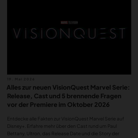
MERCH
DEALS
MEIN HQ
50
Veröffentlicht
19. Mai 2026
am
Alles zur neuen VisionQuest Marvel Serie:
Release, Cast und 5 brennende Fragen
vor der Premiere im Oktober 2026
Entdecke alle Fakten zur VisionQuest Marvel Serie auf
Disney+. Erfahre mehr über den Cast rund um Paul
Bettany, Ultron, das Release Date und die Story der