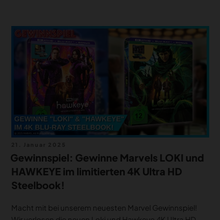
Veröffentlicht
21. Januar 2025
am
Gewinnspiel: Gewinne Marvels LOKI und
HAWKEYE im limitierten 4K Ultra HD
Steelbook!
Macht mit bei unserem neuesten Marvel Gewinnspiel!
Wir verlosen die neuen Loki und Hawkeye 4K Ultra HD