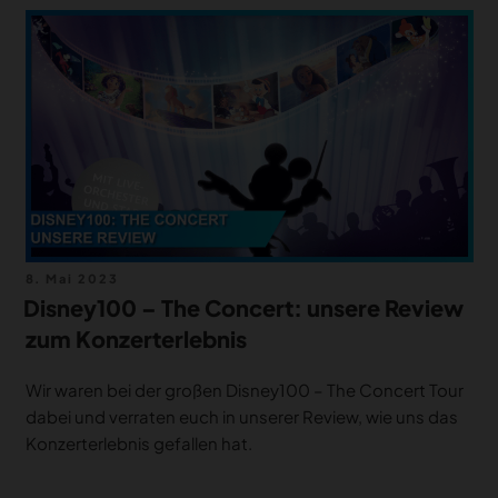
MERCH
DEALS
MEIN HQ
50
Veröffentlicht
8. Mai 2023
am
Disney100 – The Concert: unsere Review
zum Konzerterlebnis
Wir waren bei der großen Disney100 – The Concert Tour
dabei und verraten euch in unserer Review, wie uns das
Konzerterlebnis gefallen hat.