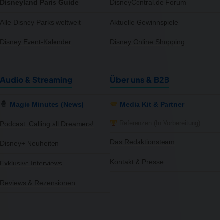
Disneyland Paris Guide
DisneyCentral.de Forum
Alle Disney Parks weltweit
Aktuelle Gewinnspiele
Disney Event-Kalender
Disney Online Shopping
Audio & Streaming
Über uns & B2B
Magic Minutes (News)
Media Kit & Partner
Referenzen (In Vorbereitung)
Podcast: Calling all Dreamers!
Das Redaktionsteam
Disney+ Neuheiten
Kontakt & Presse
Exklusive Interviews
Reviews & Rezensionen
notifications
close