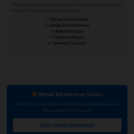
Als etabliertes Fachmedium arbeiten wir seit Jahren direkt mit den
größten Akteuren der Branche zusammen:
Disney Deutschland
Stage Entertainment
Egmont Ehapa
Universal Music
Semmel Concerts
Werde Teil des Inner Circles
Unterstütze unsere Arbeit auf Patreon und erhalte exklusive
Bonus-Inhalte & Podcasts!
JETZT PATREON WERDEN