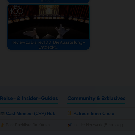
Blick in…
Review zu Disney100: Die Ausstellung –
Entdeckt…
Reise- & Insider-Guides
Community & Exklusives
Cast Member (CRP) Hub
Patreon Inner Circle
Park-Packliste (In Kürze)
Insider-Netzwerk (Beta folgt)