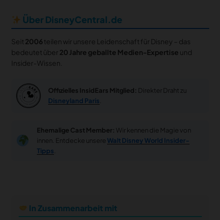
Über DisneyCentral.de
Seit
2006
teilen wir unsere Leidenschaft für Disney – das
bedeutet über
20 Jahre geballte Medien-Expertise
und
Insider-Wissen.
Offizielles InsidEars Mitglied:
Direkter Draht zu
Disneyland Paris
.
Ehemalige Cast Member:
Wir kennen die Magie von
innen. Entdecke unsere
Walt Disney World Insider-
Tipps
.
In Zusammenarbeit mit