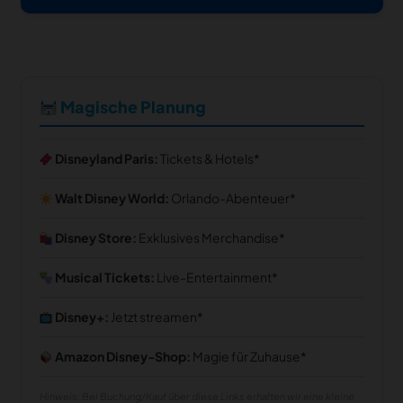
Magische Planung
Disneyland Paris:
Tickets & Hotels
Walt Disney World:
Orlando-Abenteuer
Disney Store:
Exklusives Merchandise
Musical Tickets:
Live-Entertainment
Disney+:
Jetzt streamen
Amazon Disney-Shop:
Magie für Zuhause
Hinweis: Bei Buchung/Kauf über diese Links erhalten wir eine kleine