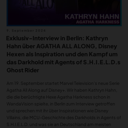
Veröffentlicht
9. September 2024
am
Exklusiv-Interview in Berlin: Kathryn
Hahn über AGATHA ALL ALONG, Disney
Hexen als Inspiration und den Kampf um
das Darkhold mit Agents of S.H.I.E.L.D.s
Ghost Rider
Am 19. September startet Marvel Television’s neue Serie
Agatha All Along auf Disney+. Wir haben Kathryn Hahn,
die die berüchtigte Hexe Agatha Harkness schon in
WandaVision spielte, in Berlin zum Interview getroffen
und sprechen mit ihr über Inspirationen wie Disney
Villains, die MCU-Geschichte des Darkholds in Agents of
S.H.I.E.L.D. und was sie an Deutschland am meisten