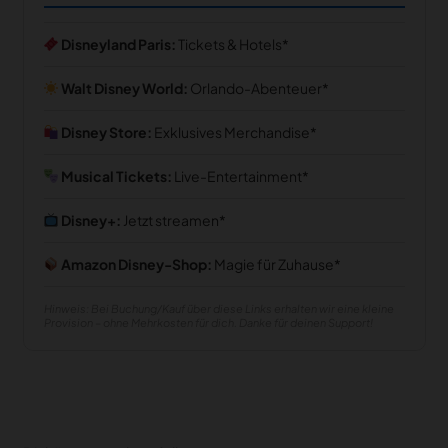
Disneyland Paris:
Tickets & Hotels
Walt Disney World:
Orlando-Abenteuer
Disney Store:
Exklusives Merchandise
Musical Tickets:
Live-Entertainment
Disney+:
Jetzt streamen
Amazon Disney-Shop:
Magie für Zuhause
Hinweis: Bei Buchung/Kauf über diese Links erhalten wir eine kleine
Provision – ohne Mehrkosten für dich. Danke für deinen Support!