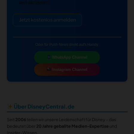
und akzeptiert.
Jetzt kostenlos anmelden
Oder für Push-News direkt auf's Handy:
WhatsApp Channel
Instagram Channel
Über DisneyCentral.de
Seit
2006
teilen wir unsere Leidenschaft für Disney – das
bedeutet über
20 Jahre geballte Medien-Expertise
und
Insider-Wissen.