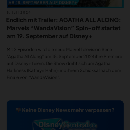
Veröffentlicht
8. Juli 2024
am
Endlich mit Trailer: AGATHA ALL ALONG:
Marvels “WandaVision” Spin-off startet
am 19. September auf Disney+
Mit 2 Episoden wird die neue Marvel Television Serie
“Agatha All Along” am 18. September 2024 ihre Premiere
auf Disney+ feiern. Die Show dreht sich um Agatha
Harkness (Kathryn Hahn) und ihrem Schicksal nach dem
Finale von “WandaVision”.
Keine Disney News mehr verpassen?