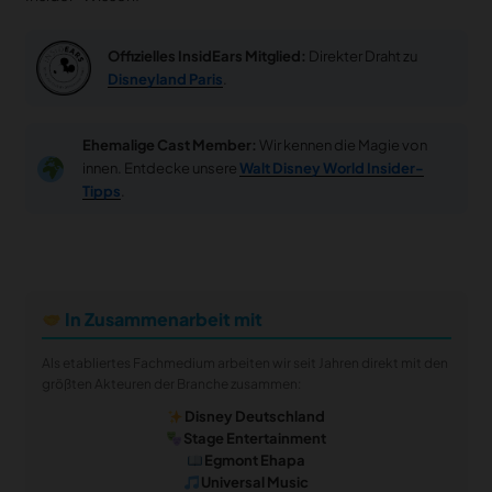
Offizielles InsidEars Mitglied:
Direkter Draht zu
Disneyland Paris
.
Ehemalige Cast Member:
Wir kennen die Magie von
innen. Entdecke unsere
Walt Disney World Insider-
Tipps
.
In Zusammenarbeit mit
Als etabliertes Fachmedium arbeiten wir seit Jahren direkt mit den
größten Akteuren der Branche zusammen:
Disney Deutschland
Stage Entertainment
Egmont Ehapa
Universal Music