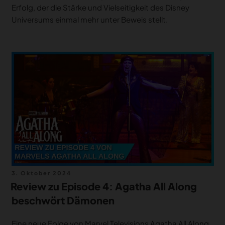
Erfolg, der die Stärke und Vielseitigkeit des Disney
Universums einmal mehr unter Beweis stellt.
Veröffentlicht
3. Oktober 2024
am
Review zu Episode 4: Agatha All Along
beschwört Dämonen
Eine neue Folge von Marvel Televisions Agatha All Along