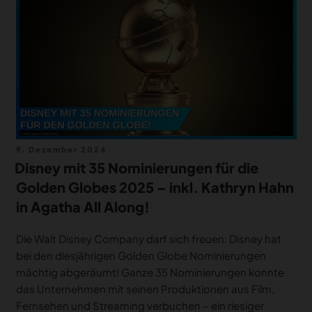
MERCH
DEALS
MEIN HQ
50
Veröffentlicht
9. Dezember 2024
am
Disney mit 35 Nominierungen für die
Golden Globes 2025 – inkl. Kathryn Hahn
in Agatha All Along!
Die Walt Disney Company darf sich freuen: Disney hat
bei den diesjährigen Golden Globe Nominierungen
mächtig abgeräumt! Ganze 35 Nominierungen konnte
das Unternehmen mit seinen Produktionen aus Film,
Fernsehen und Streaming verbuchen – ein riesiger