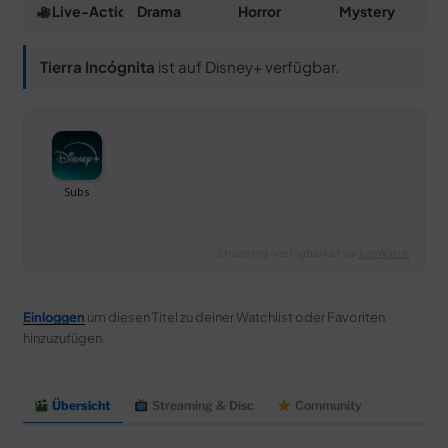
Live-Action
Drama
Horror
Mystery
Tierra Incógnita
ist auf Disney+ verfügbar.
Streaming-Verfügbarkeit via
JustWatch
Einloggen
um diesen Titel zu deiner Watchlist oder Favoriten
hinzuzufügen.
Übersicht
Streaming & Disc
Community