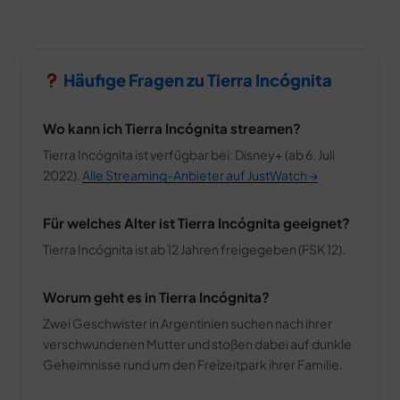
Häufige Fragen zu Tierra Incógnita
Wo kann ich Tierra Incógnita streamen?
Tierra Incógnita ist verfügbar bei: Disney+ (ab 6. Juli
2022).
Alle Streaming-Anbieter auf JustWatch →
Für welches Alter ist Tierra Incógnita geeignet?
Tierra Incógnita ist ab 12 Jahren freigegeben (FSK 12).
Worum geht es in Tierra Incógnita?
Zwei Geschwister in Argentinien suchen nach ihrer
verschwundenen Mutter und stoßen dabei auf dunkle
Geheimnisse rund um den Freizeitpark ihrer Familie.