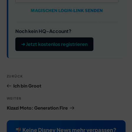
MAGISCHEN LOGIN-LINK SENDEN
Noch kein HQ-Account?
➔ Jetzt kostenlos registrieren
Beitragsnavigation
Vorheriger
ZURÜCK
Beitrag
Ich bin Groot
Nächster
WEITER
Beitrag
Kizazi Moto: Generation Fire
Keine Disney News mehr verpassen?