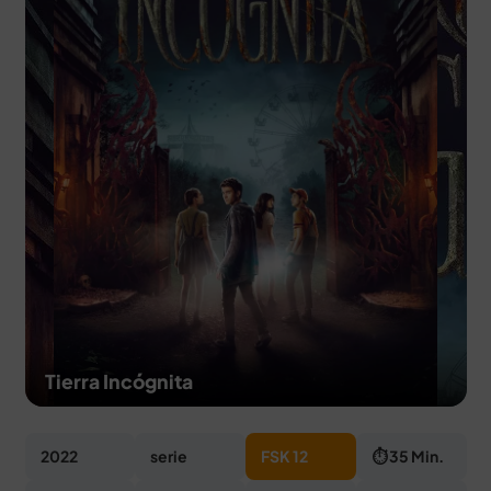
MERCH
DEALS
MEIN HQ
50
Tierra Incógnita
2022
serie
FSK 12
⏱ 35 Min.