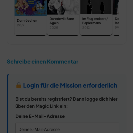
Daredevil: Born
Im Flug erobert /
Der Prinz un
Dornröschen
Again
Papiermann
Bettelknab
1959
2025
2012
1990
Schreibe einen Kommentar
Login für die Mission erforderlich
Bist du bereits registriert? Dann logge dich hier
über den Magic Link ein:
Deine E-Mail-Adresse