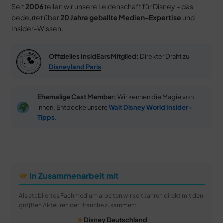
Seit
2006
teilen wir unsere Leidenschaft für Disney – das
bedeutet über
20 Jahre geballte Medien-Expertise
und
Insider-Wissen.
Offizielles InsidEars Mitglied:
Direkter Draht zu
Disneyland Paris
.
Ehemalige Cast Member:
Wir kennen die Magie von
innen. Entdecke unsere
Walt Disney World Insider-
Tipps
.
In Zusammenarbeit mit
Als etabliertes Fachmedium arbeiten wir seit Jahren direkt mit den
größten Akteuren der Branche zusammen:
Disney Deutschland