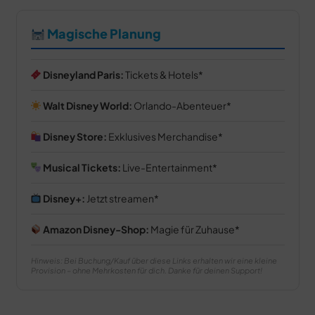
Magische Planung
Disneyland Paris:
Tickets & Hotels
Walt Disney World:
Orlando-Abenteuer
Disney Store:
Exklusives Merchandise
Musical Tickets:
Live-Entertainment
Disney+:
Jetzt streamen
Amazon Disney-Shop:
Magie für Zuhause
Hinweis: Bei Buchung/Kauf über diese Links erhalten wir eine kleine
Provision – ohne Mehrkosten für dich. Danke für deinen Support!