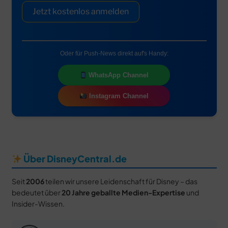
Jetzt kostenlos anmelden
Oder für Push-News direkt auf's Handy:
WhatsApp Channel
Instagram Channel
Über DisneyCentral.de
Seit
2006
teilen wir unsere Leidenschaft für Disney – das
bedeutet über
20 Jahre geballte Medien-Expertise
und
Insider-Wissen.