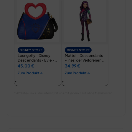
DISNEY STORE
DISNEY STORE
Loungefly - Disney
Mattel - Descendants
Descendants - Evie -
- Insel der Verlorenen -
Kuriertasche
Mal -…
45,00 €
34,99 €
Zum Produkt →
Zum Produkt →
* Affiliate-Links · du unterstützt uns mit jedem Kauf ohne Mehrkosten.