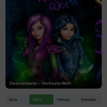
MERCH
DEALS
MEIN HQ
50
Descendants – Verhexte Welt
Serie
FSK 0
Fantasy
Komödie