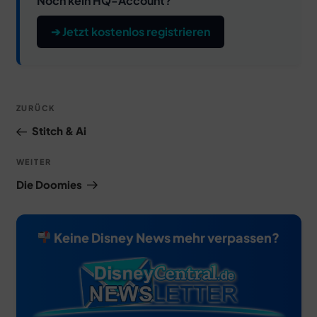
Noch kein HQ-Account?
➔ Jetzt kostenlos registrieren
Beitragsnavigation
Vorheriger
ZURÜCK
Beitrag
Stitch & Ai
Nächster
WEITER
Beitrag
Die Doomies
Keine Disney News mehr verpassen?