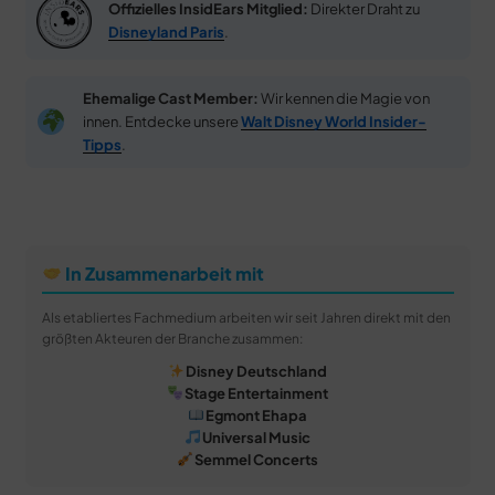
Offizielles InsidEars Mitglied:
Direkter Draht zu
Disneyland Paris
.
Ehemalige Cast Member:
Wir kennen die Magie von
innen. Entdecke unsere
Walt Disney World Insider-
Tipps
.
In Zusammenarbeit mit
Als etabliertes Fachmedium arbeiten wir seit Jahren direkt mit den
größten Akteuren der Branche zusammen:
Disney Deutschland
Stage Entertainment
Egmont Ehapa
Universal Music
Semmel Concerts