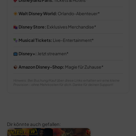
Disneyland Paris:
Tickets & Hotels
Walt Disney World:
Orlando-Abenteuer
Disney Store:
Exklusives Merchandise
Musical Tickets:
Live-Entertainment
Disney+:
Jetzt streamen
Amazon Disney-Shop:
Magie für Zuhause
Hinweis: Bei Buchung/Kauf über diese Links erhalten wir eine kleine
Provision – ohne Mehrkosten für dich. Danke für deinen Support!
Dir könnte auch gefallen: