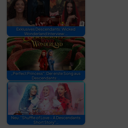
Exklusives Descendants: Wicked
Wonderland Interview:…
„Perfect Princess”: Der erste Song aus
Descendants:…
Neu: “Shuffle of Love – A Descendants
Short Story”…