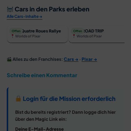
Cars in den Parks erleben
Alle Cars-Inhalte →
Cars Quatre Roues Rallye
Cars ROAD TRIP
Offen
Offen
Worlds of Pixar
Worlds of Pixar
Alles zu den Franchises:
Cars →
·
Pixar →
Schreibe einen Kommentar
Login für die Mission erforderlich
Bist du bereits registriert? Dann logge dich hier
über den Magic Link ein:
Deine E-Mail-Adresse