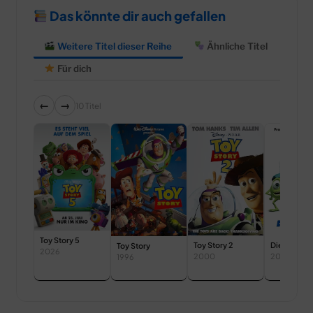
Das könnte dir auch gefallen
Weitere Titel dieser Reihe
Ähnliche Titel
Für dich
←
→
10 Titel
Toy Story 5
Toy Story 2
Die Monste
Toy Story
2026
2000
2002
1996