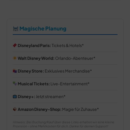
Magische Planung
Disneyland Paris:
Tickets & Hotels
Walt Disney World:
Orlando-Abenteuer
Disney Store:
Exklusives Merchandise
Musical Tickets:
Live-Entertainment
Disney+:
Jetzt streamen
Amazon Disney-Shop:
Magie für Zuhause
Hinweis: Bei Buchung/Kauf über diese Links erhalten wir eine kleine
Provision – ohne Mehrkosten für dich. Danke für deinen Support!