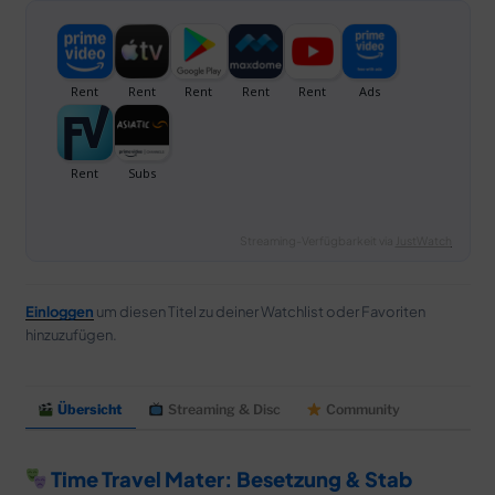
Streaming-Verfügbarkeit via
JustWatch
Einloggen
um diesen Titel zu deiner Watchlist oder Favoriten
hinzuzufügen.
Übersicht
Streaming & Disc
Community
Time Travel Mater: Besetzung & Stab