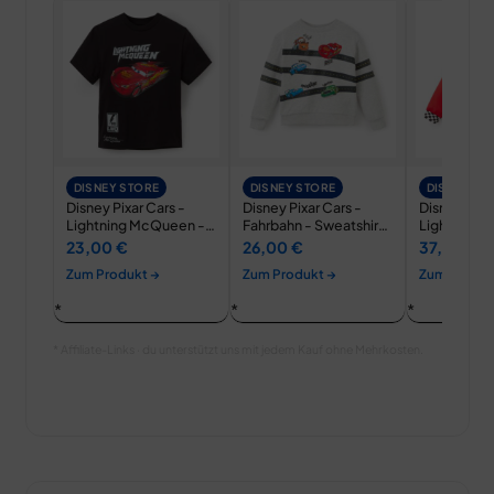
DISNEY STORE
DISNEY STORE
DISNEY ST
Disney Pixar Cars -
Disney Pixar Cars -
Disney Pixar
Lightning McQueen -
Fahrbahn - Sweatshirt
Lightning 
T-Shirt für Kinder
für Kinder
Jacke für K
23,00 €
26,00 €
37,00 €
Zum Produkt →
Zum Produkt →
Zum Produk
* Affiliate-Links · du unterstützt uns mit jedem Kauf ohne Mehrkosten.