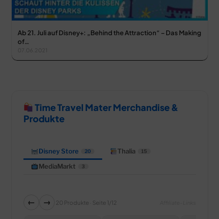
Ab 21. Juli auf Disney+: „Behind the Attraction“ – Das Making
of…
07.06.2021
Time Travel Mater Merchandise &
Produkte
Disney Store
Thalia
20
15
MediaMarkt
3
←
→
20 Produkte · Seite 1/12
Affiliate-Links