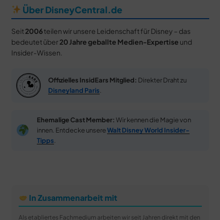
Über DisneyCentral.de
Seit
2006
teilen wir unsere Leidenschaft für Disney – das
bedeutet über
20 Jahre geballte Medien-Expertise
und
Insider-Wissen.
Offizielles InsidEars Mitglied:
Direkter Draht zu
Disneyland Paris
.
Ehemalige Cast Member:
Wir kennen die Magie von
innen. Entdecke unsere
Walt Disney World Insider-
Tipps
.
In Zusammenarbeit mit
Als etabliertes Fachmedium arbeiten wir seit Jahren direkt mit den