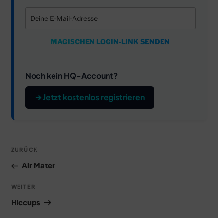
MAGISCHEN LOGIN-LINK SENDEN
Noch kein HQ-Account?
➔ Jetzt kostenlos registrieren
Beitragsnavigation
Vorheriger
ZURÜCK
Beitrag
Air Mater
Nächster
WEITER
Beitrag
Hiccups