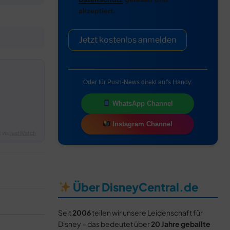
akzeptiert.
Jetzt kostenlos anmelden
Oder für Push-News direkt auf's Handy:
WhatsApp Channel
Instagram Channel
 via
JustWatch
Über DisneyCentral.de
Seit
2006
teilen wir unsere Leidenschaft für
Disney – das bedeutet über
20 Jahre geballte