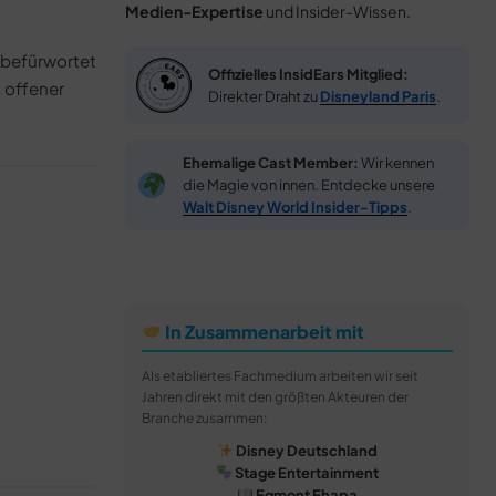
Medien-Expertise
und Insider-Wissen.
 befürwortet
Offizielles InsidEars Mitglied:
n offener
Direkter Draht zu
Disneyland Paris
.
Ehemalige Cast Member:
Wir kennen
die Magie von innen. Entdecke unsere
Walt Disney World Insider-Tipps
.
In Zusammenarbeit mit
Als etabliertes Fachmedium arbeiten wir seit
Jahren direkt mit den größten Akteuren der
Branche zusammen:
Disney Deutschland
Stage Entertainment
Egmont Ehapa