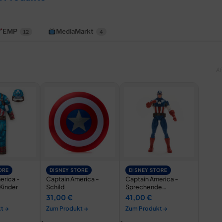
EMP
MediaMarkt
12
4
Af
ORE
DISNEY STORE
DISNEY STORE
erica -
Captain America -
Captain America -
Kinder
Schild
Sprechende
Actionfigur - 33 cm
31,00 €
41,00 €
t →
Zum Produkt →
Zum Produkt →