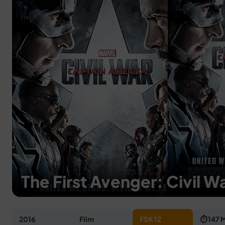
The First Avenger: Civil W
2016
Film
FSK 12
⏱ 147 M