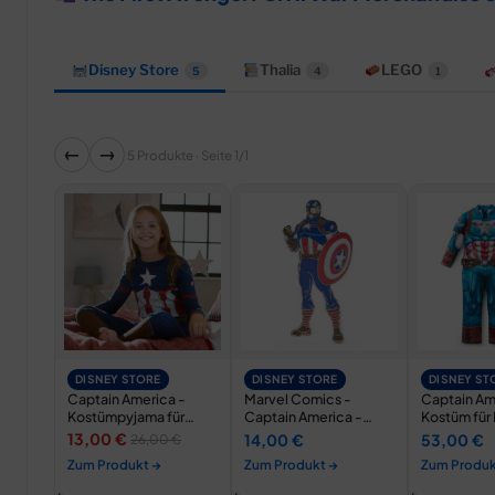
Disney Store
Thalia
LEGO
5
4
1
←
→
5 Produkte · Seite 1/1
DISNEY STORE
DISNEY STORE
DISNEY ST
Captain America -
Marvel Comics -
Captain Am
Kostümpyjama für
Captain America -
Kostüm für 
Kinder
Anstecknadel
13,00 €
14,00 €
53,00 €
26,00 €
Zum Produkt →
Zum Produkt →
Zum Produk