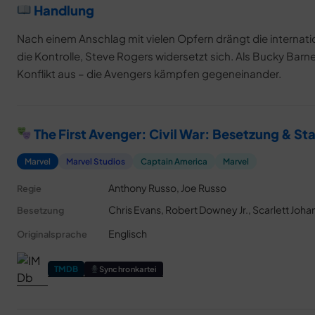
Handlung
Nach einem Anschlag mit vielen Opfern drängt die internat
die Kontrolle, Steve Rogers widersetzt sich. Als Bucky Barnes
Konflikt aus – die Avengers kämpfen gegeneinander.
The First Avenger: Civil War: Besetzung & St
Marvel
Marvel Studios
Captain America
Marvel
Anthony Russo, Joe Russo
Regie
Chris Evans, Robert Downey Jr., Scarlett Jo
Besetzung
Englisch
Originalsprache
TMDB
Synchronkartei