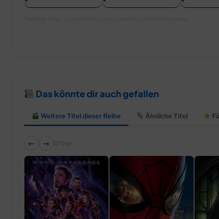
* Affiliate-Links · du unterstützt uns mit jedem Kauf ohne Mehrkosten.
Das könnte dir auch gefallen
Weitere Titel dieser Reihe
Ähnliche Titel
Fü
←
→
10 Titel