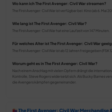
Wo kann ich The First Avenger: Civil War streamen?
The First Avenger: Civil War ist verfügbar bei: Kino (ab 6. Mai 
Wie lang ist The First Avenger: Civil War?
The First Avenger: Civil War hat eine Laufzeit von 147 Minuten.
Für welches Alter ist The First Avenger: Civil War geei
The First Avenger: Civil War ist ab 12 Jahren freigegeben (FSK 12
Worum geht es in The First Avenger: Civil War?
Nach einem Anschlag mit vielen Opfern drängt die internation
Kontrolle, Steve Rogers widersetzt sich. Als Bucky Barnes verdä
die Avengers kämpfen gegeneinander.
The First Avenger: Civil War Merchandise 