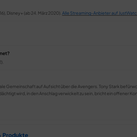
2016), Disney+ (ab 24. März 2020).
Alle Streaming-Anbieter auf JustWatc
gnet?
).
ale Gemeinschaft auf Aufsicht über die Avengers. Tony Stark befürwo
chtigt wird, in den Anschlag verwickelt zu sein, bricht ein offener Konf
& Produkte