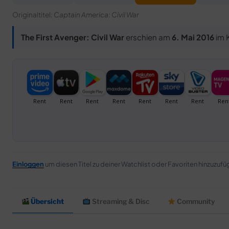
Originaltitel:
Captain America: Civil War
The First Avenger: Civil War
erschien am
6. Mai 2016
im K
Einloggen
um diesen Titel zu deiner Watchlist oder Favoriten hinzuzufü
Übersicht
Streaming & Disc
Community