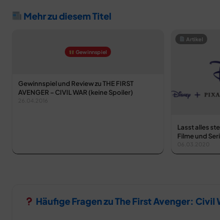
Mehr zu diesem Titel
Artikel
Gewinnspiel
Gewinnspiel und Review zu THE FIRST
AVENGER – CIVIL WAR (keine Spoiler)
26.04.2016
Lasst alles st
Filme und Ser
06.03.2020
Häufige Fragen zu The First Avenger: Civil