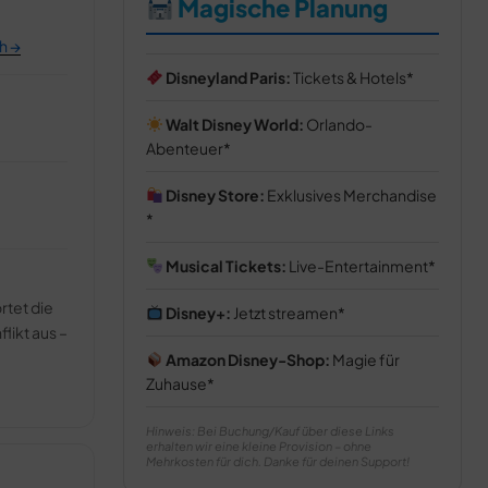
Magische Planung
h →
Disneyland Paris:
Tickets & Hotels
Walt Disney World:
Orlando-
Abenteuer
Disney Store:
Exklusives Merchandise
Musical Tickets:
Live-Entertainment
rtet die
Disney+:
Jetzt streamen
likt aus –
Amazon Disney-Shop:
Magie für
Zuhause
Hinweis: Bei Buchung/Kauf über diese Links
erhalten wir eine kleine Provision – ohne
Mehrkosten für dich. Danke für deinen Support!