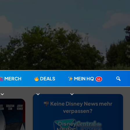
MERCH
DEALS
MEIN HQ
50
Keine Disney News mehr
verpassen?