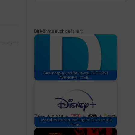
Dir könnte auch gefallen:
filiate-Links
Gewinnspiel und Review zu THE FIRST
AVENGER - CIVIL…
Lasst alles stehen und liegen: Das sind alle
Filme…