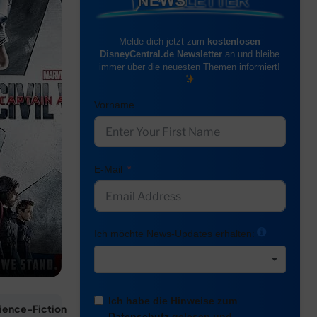
Melde dich jetzt zum
kostenlosen
DisneyCentral.de Newsletter
an und bleibe
immer über die neuesten Themen informiert!
Vorname
E-Mail
Ich möchte News-Updates erhalten:
Ich habe die Hinweise zum
ience-Fiction
Datenschutz
gelesen und