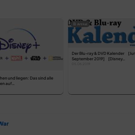
Artikel
Der Blu-ray & DVD Kalender [Jun
September 2019] [Disney…
05.06.2019
ehen und liegen: Das sind alle
ien auf…
 War