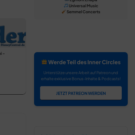
Universal Music
Semmel Concerts
i –
Werde Teil des Inner Circles
Unterstütze unsere Arbeit auf Patreon und
erhalte exklusive Bonus-Inhalte & Podcasts!
JETZT PATREON WERDEN