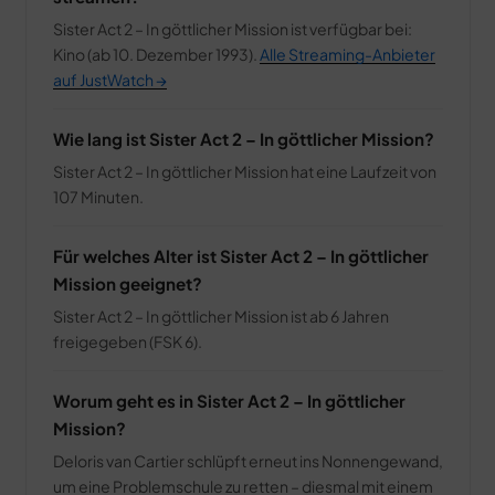
Sister Act 2 – In göttlicher Mission ist verfügbar bei:
Kino (ab 10. Dezember 1993).
Alle Streaming-Anbieter
auf JustWatch →
Wie lang ist Sister Act 2 – In göttlicher Mission?
Sister Act 2 – In göttlicher Mission hat eine Laufzeit von
107 Minuten.
Für welches Alter ist Sister Act 2 – In göttlicher
Mission geeignet?
Sister Act 2 – In göttlicher Mission ist ab 6 Jahren
freigegeben (FSK 6).
Worum geht es in Sister Act 2 – In göttlicher
Mission?
Deloris van Cartier schlüpft erneut ins Nonnengewand,
um eine Problemschule zu retten – diesmal mit einem