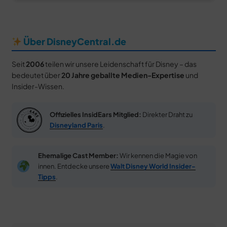
Über DisneyCentral.de
Seit
2006
teilen wir unsere Leidenschaft für Disney – das
bedeutet über
20 Jahre geballte Medien-Expertise
und
Insider-Wissen.
Offizielles InsidEars Mitglied:
Direkter Draht zu
Disneyland Paris
.
Ehemalige Cast Member:
Wir kennen die Magie von
innen. Entdecke unsere
Walt Disney World Insider-
Tipps
.