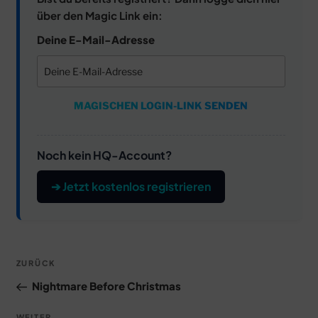
über den Magic Link ein:
Deine E-Mail-Adresse
MAGISCHEN LOGIN-LINK SENDEN
Noch kein HQ-Account?
➔ Jetzt kostenlos registrieren
Beitragsnavigation
Vorheriger
ZURÜCK
Beitrag
Nightmare Before Christmas
WEITER