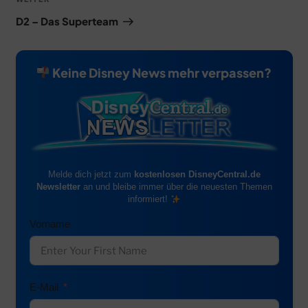
Nächster
Beitrag
D2 – Das Superteam
Keine Disney News mehr verpassen?
Melde dich jetzt zum
kostenlosen DisneyCentral.de
Newsletter
an und bleibe immer über die neuesten Themen
informiert!
Vorname
E-Mail