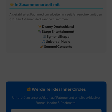
In Zusammenarbeit mit
Als etabliertes Fachmedium arbeiten wir seit Jahren direkt mit den
größten Akteuren der Branche zusammen:
Disney Deutschland
Stage Entertainment
Egmont Ehapa
Universal Music
Semmel Concerts
Werde Teil des Inner Circles
Unterstütze unsere Arbeit auf Patreon und erhalte exklusive
Bonus-Inhalte & Podcasts!