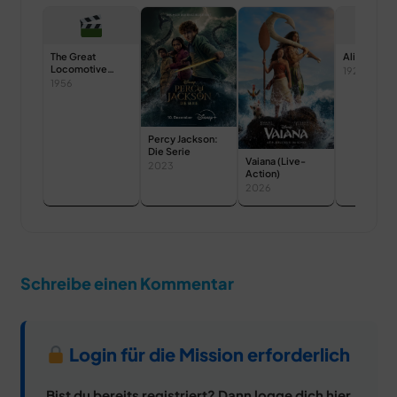
The Great
Alice’s Pic
Locomotive
1927
Chase
1956
Percy Jackson:
Die Serie
Vaiana (Live-
2023
Action)
2026
Schreibe einen Kommentar
Login für die Mission erforderlich
Bist du bereits registriert? Dann logge dich hier