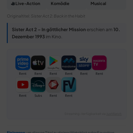
Live-Action
Komödie
Musical
Originaltitel:
Sister Act 2: Back in the Habit
Sister Act 2 – In göttlicher Mission
erschien am
10.
Dezember 1993
im Kino.
Streaming-Verfügbarkeit via
JustWatch
Einloggen
um diesen Titel zu deiner Watchlist oder Favoriten