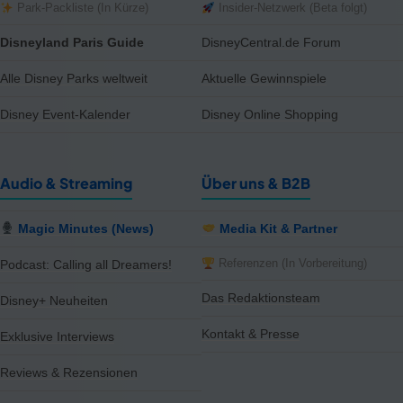
Park-Packliste (In Kürze)
Insider-Netzwerk (Beta folgt)
Disneyland Paris Guide
DisneyCentral.de Forum
Alle Disney Parks weltweit
Aktuelle Gewinnspiele
Disney Event-Kalender
Disney Online Shopping
Audio & Streaming
Über uns & B2B
Magic Minutes (News)
Media Kit & Partner
Referenzen (In Vorbereitung)
Podcast: Calling all Dreamers!
Das Redaktionsteam
Disney+ Neuheiten
Kontakt & Presse
Exklusive Interviews
Reviews & Rezensionen
notifications
close