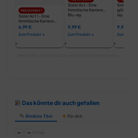
Sister Act - Eine
Sister Act 2 
himmlische Karriere
göttlicher 
MEDIAMARKT
Blu-ray
ray
Sister Act 1 - Eine
himmlische Karriere
DVD
6,99 €
9,99 €
9,99 €
Zum Produkt →
Zum Produkt →
Zum Produk
* Affiliate-Links · du unterstützt uns mit jedem Kauf ohne Mehrkosten.
Das könnte dir auch gefallen
Ähnliche Titel
Für dich
←
→
10 Titel