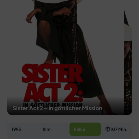
MERCH
DEALS
MEIN HQ
50
Sister Act 2 – In göttlicher Mission
1993
film
FSK 6
⏱ 107 Min.