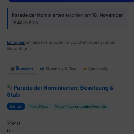
MERCH
DEALS
Parade der Nominierten
erschien am
18. November
1932
im Kino.
MEIN HQ
50
Einloggen
um diesen Titel zu deiner Watchlist oder Favoriten
hinzuzufügen.
Übersicht
Streaming & Disc
Community
Parade der Nominierten: Besetzung &
Stab
Disney
Micky Maus
Micky Maus und seine Freunde