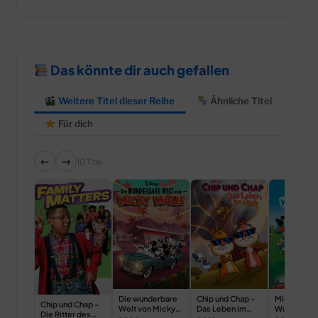
Das könnte dir auch gefallen
Weitere Titel dieser Reihe
Ähnliche Titel
Für dich
←
→
10 Titel
Die wunderbare
Chip und Chap –
Micky Mau
Chip und Chap –
Welt von Micky
Das Leben im
Wunderhau
Die Ritter des