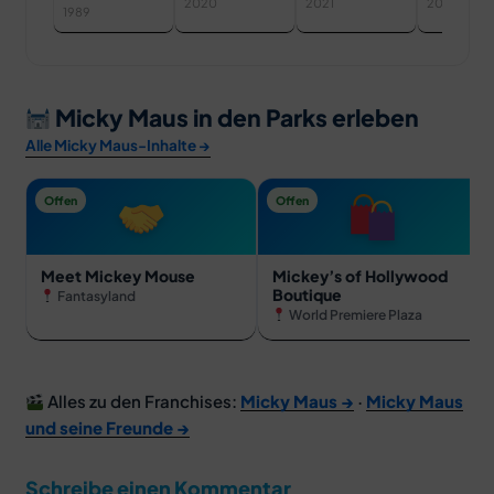
Maus
Park
2020
2021
2006
Rechts
1989
Micky Maus in den Parks erleben
Alle Micky Maus-Inhalte →
Offen
Offen
Meet Mickey Mouse
Mickey’s of Hollywood
Boutique
Fantasyland
World Premiere Plaza
Alles zu den Franchises:
Micky Maus →
·
Micky Maus
und seine Freunde →
Schreibe einen Kommentar