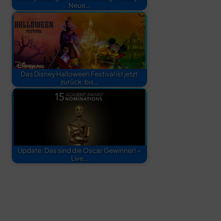
Neue…
Das Disney Halloween Festival ist jetzt
zurück: bis…
Update: Das sind die Oscar Gewinner! –
Live…