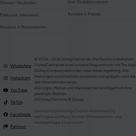
Das Redaktionsteam
Disney+ Neuheiten
Kontakt & Presse
Exklusive Interviews
Reviews & Rezensionen
© 2006 – 2026 DisneyCentral.de. Alle Rechte vorbehalten.
DisneyCentral.de ist ein privater Blog und nicht mit The Walt
WhatsApp
Disney Company verbunden oder dieser zugehörig. Alle
Meinungen und Ansichten sind privat und spiegeln nicht die
Instagram
des Unternehmens wider.
Alle Logos, Marken und Warenzeichen sind Eigentum ihrer
YouTube
jeweiligen Besitzer.
All Disney Elements © Disney.
TikTok
Datenschutzerklärung
|
Cookie-Richtlinie (EU)
|
Facebook
Haftungsausschluss
|
Kontakt
|
Kooperations- und
Werbeanfragen
|
Impressum
Patreon