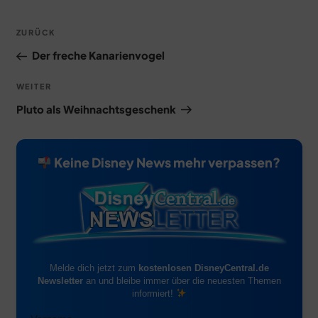
Beitragsnavigation
Vorheriger
ZURÜCK
Beitrag
Der freche Kanarienvogel
Nächster
WEITER
Beitrag
Pluto als Weihnachtsgeschenk
Keine Disney News mehr verpassen?
Melde dich jetzt zum
kostenlosen DisneyCentral.de
Newsletter
an und bleibe immer über die neuesten Themen
informiert!