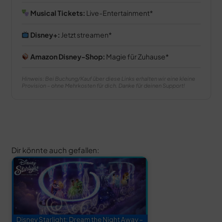
Musical Tickets:
Live-Entertainment
Disney+:
Jetzt streamen
Amazon Disney-Shop:
Magie für Zuhause
Hinweis: Bei Buchung/Kauf über diese Links erhalten wir eine kleine
Provision – ohne Mehrkosten für dich. Danke für deinen Support!
Dir könnte auch gefallen:
Disney Starlight: Dream the Night Away –