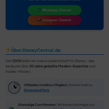
WhatsApp Channel
Instagram Channel
Über DisneyCentral.de
Seit
2006
teilen wir unsere Leidenschaft für Disney – das
bedeutet über
20 Jahre geballte Medien-Expertise
und
Insider-Wissen.
Offizielles InsidEars Mitglied:
Direkter Draht zu
Disneyland Paris
.
Ehemalige Cast Member:
Wir kennen die Magie von