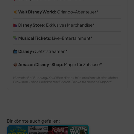
Walt Disney World:
Orlando-Abenteuer
Disney Store:
Exklusives Merchandise
Musical Tickets:
Live-Entertainment
Disney+:
Jetzt streamen
Amazon Disney-Shop:
Magie für Zuhause
Hinweis: Bei Buchung/Kauf über diese Links erhalten wir eine kleine
Provision – ohne Mehrkosten für dich. Danke für deinen Support!
Dir könnte auch gefallen: