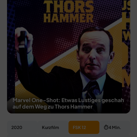
MERCH
DEALS
MEIN HQ
50
Marvel One-Shot: Etwas Lustiges geschah
auf dem Weg zu Thors Hammer
2020
Kurzfilm
FSK 12
⏱ 4 Min.