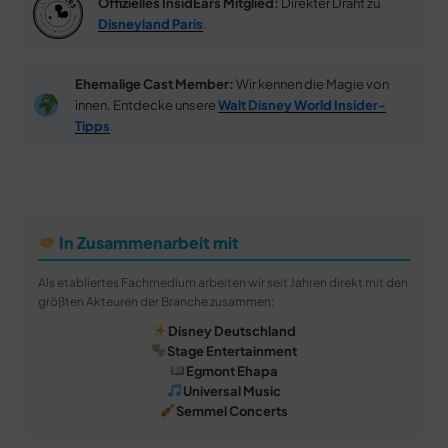
Offizielles InsidEars Mitglied:
Direkter Draht zu
Disneyland Paris
.
Ehemalige Cast Member:
Wir kennen die Magie von
innen. Entdecke unsere
Walt Disney World Insider-
Tipps
.
In Zusammenarbeit mit
Als etabliertes Fachmedium arbeiten wir seit Jahren direkt mit den
größten Akteuren der Branche zusammen:
Disney Deutschland
Stage Entertainment
Egmont Ehapa
Universal Music
Semmel Concerts