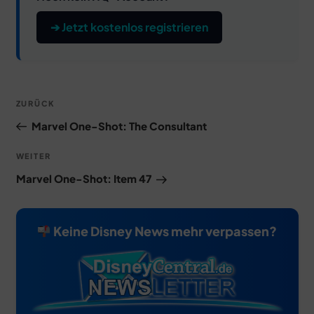
➔ Jetzt kostenlos registrieren
Beitragsnavigation
Vorheriger
ZURÜCK
Beitrag
Marvel One-Shot: The Consultant
Nächster
WEITER
Beitrag
Marvel One-Shot: Item 47
Keine Disney News mehr verpassen?