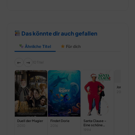
Das könnte dir auch gefallen
Ähnliche Titel
Für dich
←
→
10 Titel
Jordan Supe
2004
Duell der Magier
Santa Clause –
Findet Dorie
Eine schöne
2010
2016
Bescherung
1994