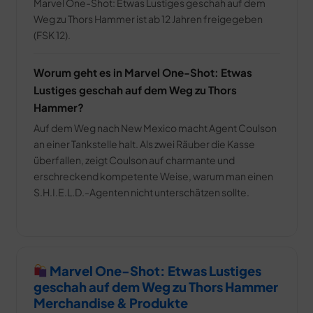
Marvel One-Shot: Etwas Lustiges geschah auf dem
Weg zu Thors Hammer ist ab 12 Jahren freigegeben
(FSK 12).
Worum geht es in Marvel One-Shot: Etwas
Lustiges geschah auf dem Weg zu Thors
Hammer?
Auf dem Weg nach New Mexico macht Agent Coulson
an einer Tankstelle halt. Als zwei Räuber die Kasse
überfallen, zeigt Coulson auf charmante und
erschreckend kompetente Weise, warum man einen
S.H.I.E.L.D.-Agenten nicht unterschätzen sollte.
Marvel One-Shot: Etwas Lustiges
geschah auf dem Weg zu Thors Hammer
Merchandise & Produkte