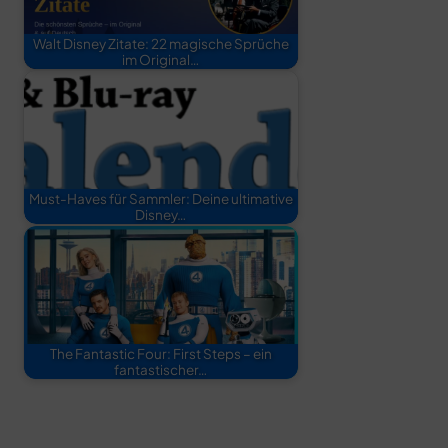
Walt Disney Zitate: 22 magische Sprüche
im Original…
Must-Haves für Sammler: Deine ultimative
Disney…
The Fantastic Four: First Steps – ein
fantastischer…