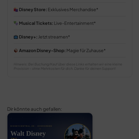
Disney Store:
Exklusives Merchandise
Musical Tickets:
Live-Entertainment
Disney+:
Jetzt streamen
Amazon Disney-Shop:
Magie für Zuhause
Hinweis: Bei Buchung/Kauf über diese Links erhalten wir eine kleine
Provision – ohne Mehrkosten für dich. Danke für deinen Support!
Dir könnte auch gefallen: