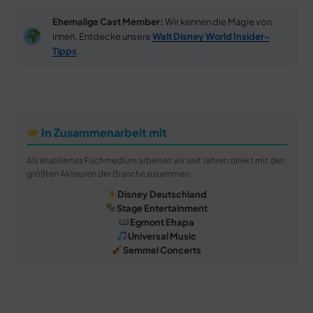
Ehemalige Cast Member:
Wir kennen die Magie von
innen. Entdecke unsere
Walt Disney World Insider-
Tipps
.
In Zusammenarbeit mit
Als etabliertes Fachmedium arbeiten wir seit Jahren direkt mit den
größten Akteuren der Branche zusammen:
Disney Deutschland
Stage Entertainment
Egmont Ehapa
Universal Music
Semmel Concerts