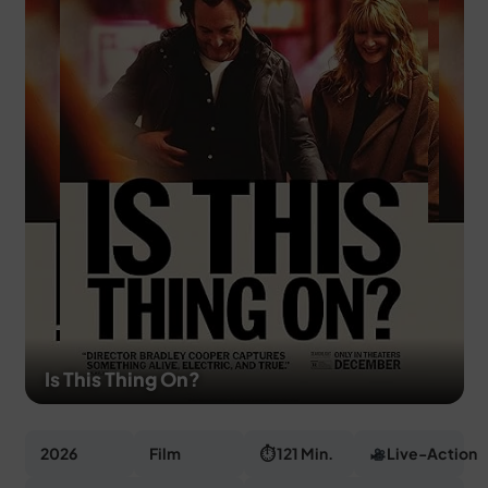
MERCH
DEALS
MEIN HQ
50
Is This Thing On?
2026
Film
⏱ 121 Min.
Live-Action