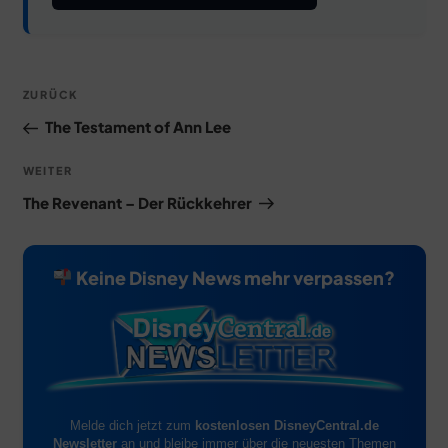
Beitragsnavigation
Vorheriger
ZURÜCK
Beitrag
The Testament of Ann Lee
Nächster
WEITER
Beitrag
The Revenant – Der Rückkehrer
Keine Disney News mehr verpassen?
Melde dich jetzt zum
kostenlosen DisneyCentral.de
Newsletter
an und bleibe immer über die neuesten Themen