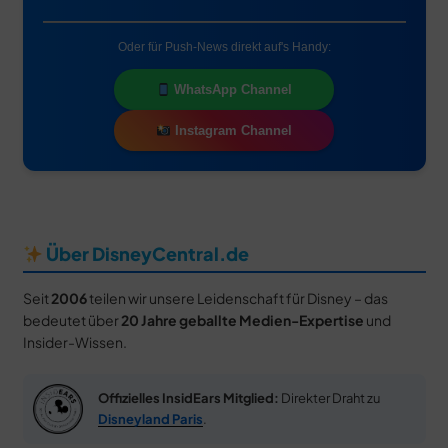
Oder für Push-News direkt auf's Handy:
WhatsApp Channel
Instagram Channel
Über DisneyCentral.de
Seit
2006
teilen wir unsere Leidenschaft für Disney – das
bedeutet über
20 Jahre geballte Medien-Expertise
und
Insider-Wissen.
Offizielles InsidEars Mitglied:
Direkter Draht zu
Disneyland Paris
.