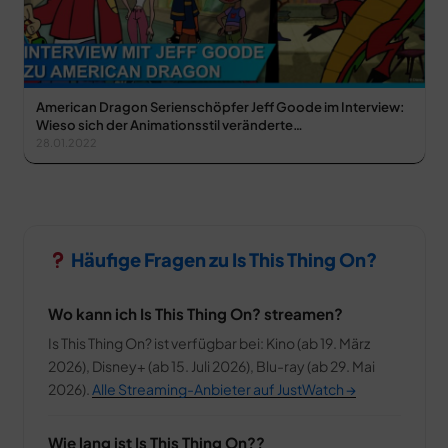
American Dragon Serienschöpfer Jeff Goode im Interview:
Wieso sich der Animationsstil veränderte…
28.01.2022
Häufige Fragen zu Is This Thing On?
Wo kann ich Is This Thing On? streamen?
Is This Thing On? ist verfügbar bei: Kino (ab 19. März
2026), Disney+ (ab 15. Juli 2026), Blu-ray (ab 29. Mai
2026).
Alle Streaming-Anbieter auf JustWatch →
Wie lang ist Is This Thing On??