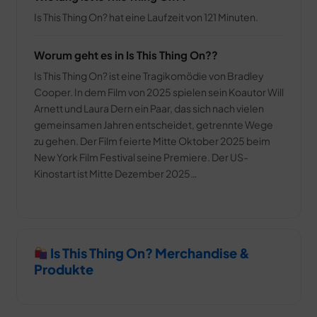
Is This Thing On? hat eine Laufzeit von 121 Minuten.
Worum geht es in Is This Thing On??
Is This Thing On? ist eine Tragikomödie von Bradley
Cooper. In dem Film von 2025 spielen sein Koautor Will
Arnett und Laura Dern ein Paar, das sich nach vielen
gemeinsamen Jahren entscheidet, getrennte Wege
zu gehen. Der Film feierte Mitte Oktober 2025 beim
New York Film Festival seine Premiere. Der US-
Kinostart ist Mitte Dezember 2025…
Is This Thing On? Merchandise &
Produkte