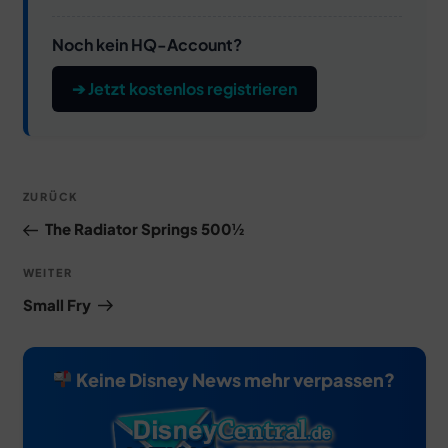
Noch kein HQ-Account?
➔ Jetzt kostenlos registrieren
Beitragsnavigation
Vorheriger
ZURÜCK
Beitrag
The Radiator Springs 500½
Nächster
WEITER
Beitrag
Small Fry
Keine Disney News mehr verpassen?