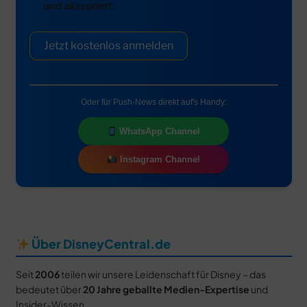
und akzeptiert.
Jetzt kostenlos anmelden
Oder für Push-News direkt auf's Handy:
WhatsApp Channel
Instagram Channel
Über DisneyCentral.de
Seit
2006
teilen wir unsere Leidenschaft für Disney – das
bedeutet über
20 Jahre geballte Medien-Expertise
und
Insider-Wissen.