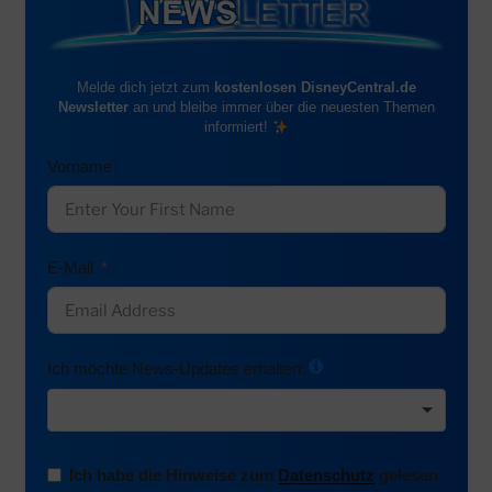
Melde dich jetzt zum
kostenlosen DisneyCentral.de
Newsletter
an und bleibe immer über die neuesten Themen
informiert!
Vorname
E-Mail
Ich möchte News-Updates erhalten:
Ich habe die Hinweise zum
Datenschutz
gelesen