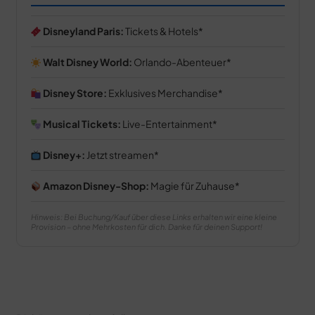
Disneyland Paris:
Tickets & Hotels
Walt Disney World:
Orlando-Abenteuer
Disney Store:
Exklusives Merchandise
Musical Tickets:
Live-Entertainment
Disney+:
Jetzt streamen
Amazon Disney-Shop:
Magie für Zuhause
Hinweis: Bei Buchung/Kauf über diese Links erhalten wir eine kleine
Provision – ohne Mehrkosten für dich. Danke für deinen Support!