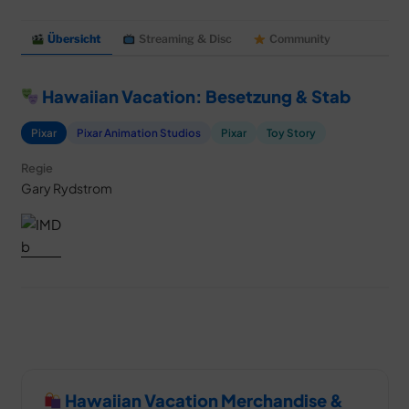
MERCH
DEALS
Übersicht
Streaming & Disc
Community
MEIN HQ
50
Hawaiian Vacation: Besetzung & Stab
Pixar
Pixar Animation Studios
Pixar
Toy Story
Regie
Gary Rydstrom
Hawaiian Vacation Merchandise &