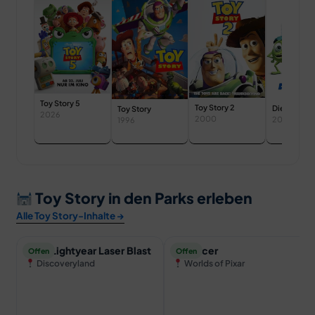
Toy Story 5
Toy Story 2
Die Monste
Toy Story
2026
2000
2002
1996
Toy Story in den Parks erleben
Alle Toy Story-Inhalte →
Buzz Lightyear Laser Blast
RC Racer
Offen
Offen
Discoveryland
Worlds of Pixar