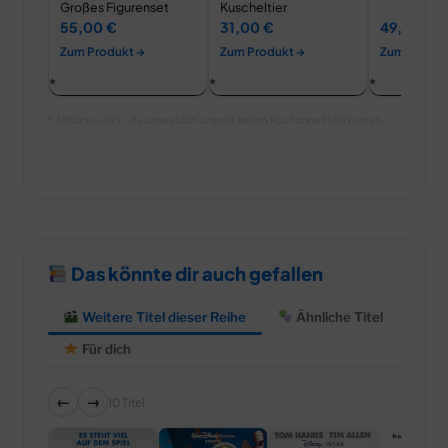
Großes Figurenset
Kuscheltier
55,00 €
31,00 €
49,99 €
Zum Produkt →
Zum Produkt →
Zum Produk
* Affiliate-Links · du unterstützt uns mit jedem Kauf ohne Mehrkosten.
Das könnte dir auch gefallen
Weitere Titel dieser Reihe
Ähnliche Titel
Für dich
←
→
10 Titel