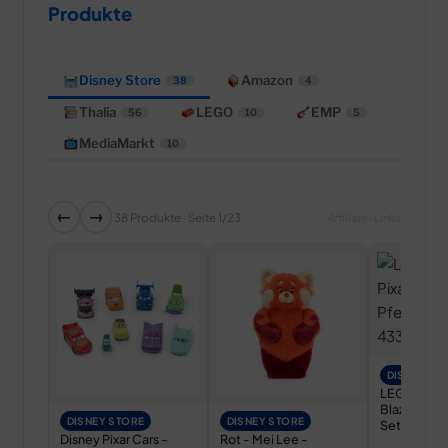
Produkte
Disney Store
Amazon
38
4
Thalia
LEGO
EMP
56
10
5
MediaMarkt
10
←
→
38 Produkte · Seite 1/23
Affiliate-Links
DISNEY ST
LEGO Disne
Blazes Pfe
DISNEY STORE
DISNEY STORE
Set 43304
Disney Pixar Cars -
Rot - Mei Lee -