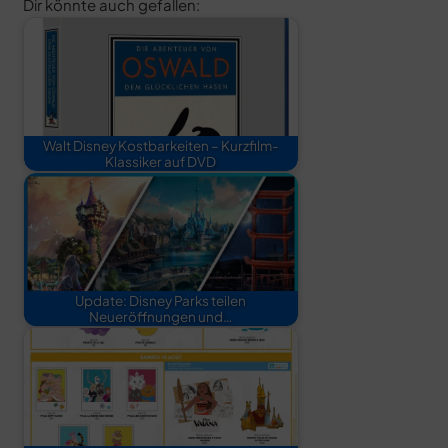
Dir könnte auch gefallen:
Walt Disney Kostbarkeiten – Kurzfilm-
Klassiker auf DVD
Update: Disney Parks teilen
Neueröffnungen und…