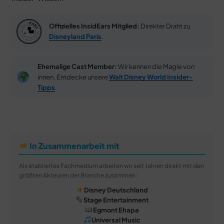
Offizielles InsidEars Mitglied:
Direkter Draht zu
Disneyland Paris
.
Ehemalige Cast Member:
Wir kennen die Magie von
innen. Entdecke unsere
Walt Disney World Insider-
Tipps
.
In Zusammenarbeit mit
Als etabliertes Fachmedium arbeiten wir seit Jahren direkt mit den
größten Akteuren der Branche zusammen:
Disney Deutschland
Stage Entertainment
Egmont Ehapa
Universal Music