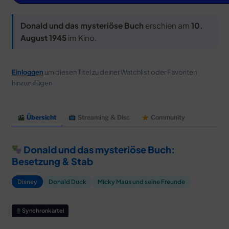
MERCH
DEALS
Donald und das mysteriöse Buch
erschien am
10.
August 1945
im Kino.
MEIN HQ
50
Einloggen
um diesen Titel zu deiner Watchlist oder Favoriten
hinzuzufügen.
Übersicht
Streaming & Disc
Community
Donald und das mysteriöse Buch:
Besetzung & Stab
Disney
Donald Duck
Micky Maus und seine Freunde
Synchronkartei