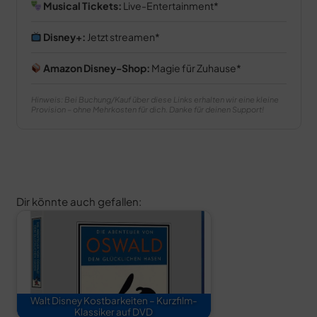
Musical Tickets:
Live-Entertainment
Disney+:
Jetzt streamen
Amazon Disney-Shop:
Magie für Zuhause
Hinweis: Bei Buchung/Kauf über diese Links erhalten wir eine kleine
Provision – ohne Mehrkosten für dich. Danke für deinen Support!
Dir könnte auch gefallen:
Walt Disney Kostbarkeiten – Kurzfilm-
Klassiker auf DVD