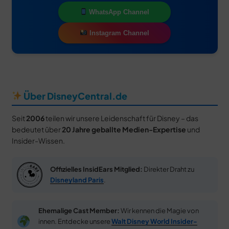
WhatsApp Channel
Instagram Channel
Über DisneyCentral.de
Seit
2006
teilen wir unsere Leidenschaft für Disney – das
bedeutet über
20 Jahre geballte Medien-Expertise
und
Insider-Wissen.
Offizielles InsidEars Mitglied:
Direkter Draht zu
Disneyland Paris
.
Ehemalige Cast Member:
Wir kennen die Magie von
innen. Entdecke unsere
Walt Disney World Insider-