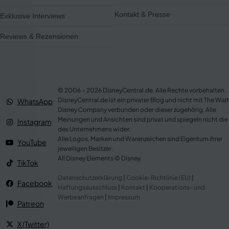
Kontakt & Presse
Exklusive Interviews
Reviews & Rezensionen
© 2006 – 2026 DisneyCentral.de. Alle Rechte vorbehalten.
DisneyCentral.de ist ein privater Blog und nicht mit The Walt
WhatsApp
Disney Company verbunden oder dieser zugehörig. Alle
Meinungen und Ansichten sind privat und spiegeln nicht die
Instagram
des Unternehmens wider.
Alle Logos, Marken und Warenzeichen sind Eigentum ihrer
YouTube
jeweiligen Besitzer.
All Disney Elements © Disney.
TikTok
Datenschutzerklärung
|
Cookie-Richtlinie (EU)
|
Facebook
Haftungsausschluss
|
Kontakt
|
Kooperations- und
Werbeanfragen
|
Impressum
Patreon
X (Twitter)