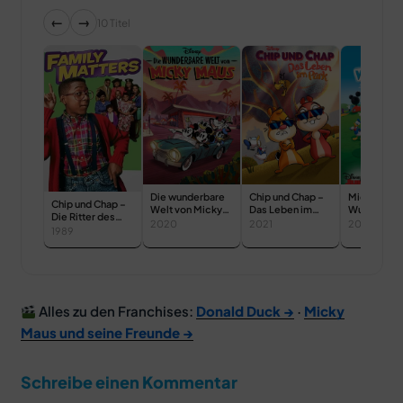
←
→
10 Titel
Die wunderbare
Chip und Chap –
Micky Mau
Chip und Chap –
Welt von Micky
Das Leben im
Wunderhau
Die Ritter des
Maus
Park
2020
2021
2006
Rechts
1989
Alles zu den Franchises:
Donald Duck →
·
Micky
Maus und seine Freunde →
Schreibe einen Kommentar