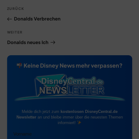
Beitragsnavigation
Vorheriger
ZURÜCK
Beitrag
Donalds Verbrechen
Nächster
WEITER
Beitrag
Donalds neues Ich
Keine Disney News mehr verpassen?
Melde dich jetzt zum
kostenlosen DisneyCentral.de
Newsletter
an und bleibe immer über die neuesten Themen
informiert!
Vorname