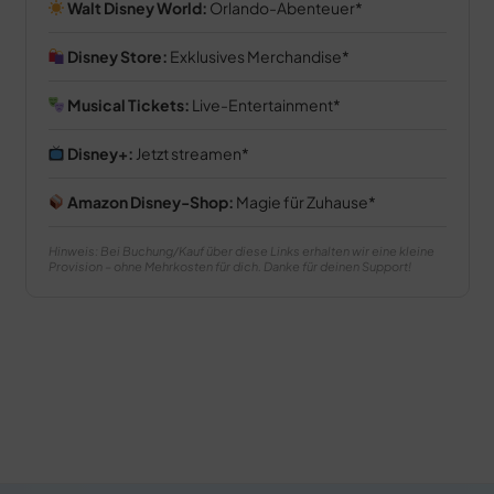
Walt Disney World:
Orlando-Abenteuer
Disney Store:
Exklusives Merchandise
Musical Tickets:
Live-Entertainment
Disney+:
Jetzt streamen
Amazon Disney-Shop:
Magie für Zuhause
Hinweis: Bei Buchung/Kauf über diese Links erhalten wir eine kleine
Provision – ohne Mehrkosten für dich. Danke für deinen Support!