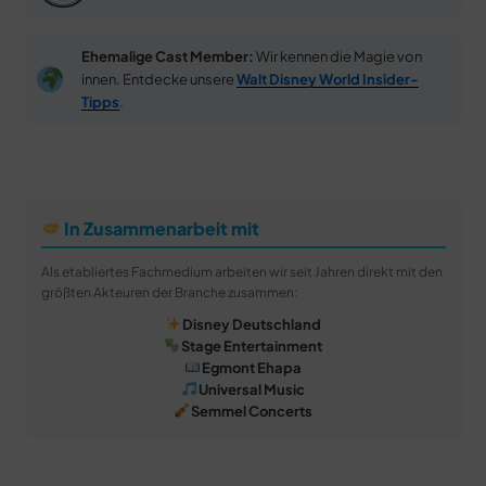
Ehemalige Cast Member:
Wir kennen die Magie von
innen. Entdecke unsere
Walt Disney World Insider-
Tipps
.
In Zusammenarbeit mit
Als etabliertes Fachmedium arbeiten wir seit Jahren direkt mit den
größten Akteuren der Branche zusammen:
Disney Deutschland
Stage Entertainment
Egmont Ehapa
Universal Music
Semmel Concerts