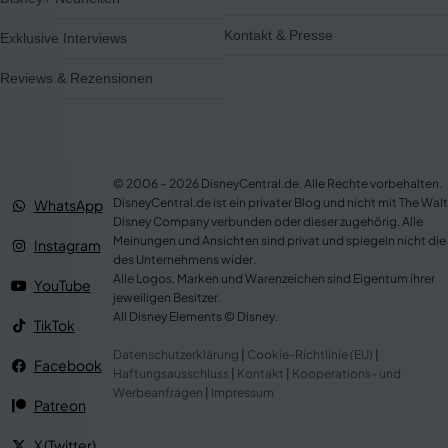
Kontakt & Presse
Exklusive Interviews
Reviews & Rezensionen
© 2006 – 2026 DisneyCentral.de. Alle Rechte vorbehalten.
DisneyCentral.de ist ein privater Blog und nicht mit The Walt
WhatsApp
Disney Company verbunden oder dieser zugehörig. Alle
Meinungen und Ansichten sind privat und spiegeln nicht die
Instagram
des Unternehmens wider.
Alle Logos, Marken und Warenzeichen sind Eigentum ihrer
YouTube
jeweiligen Besitzer.
All Disney Elements © Disney.
TikTok
Datenschutzerklärung
|
Cookie-Richtlinie (EU)
|
Facebook
Haftungsausschluss
|
Kontakt
|
Kooperations- und
Werbeanfragen
|
Impressum
Patreon
X (Twitter)