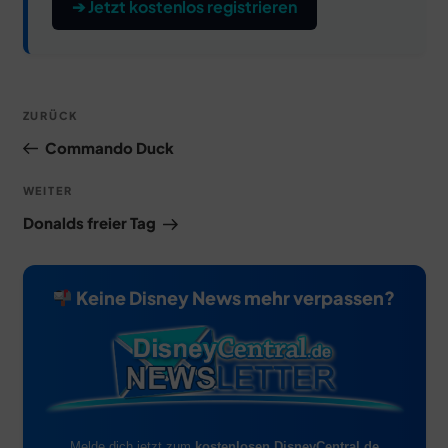
➔ Jetzt kostenlos registrieren
Beitragsnavigation
Vorheriger
ZURÜCK
Beitrag
Commando Duck
Nächster
WEITER
Beitrag
Donalds freier Tag
Keine Disney News mehr verpassen?
Melde dich jetzt zum
kostenlosen DisneyCentral.de