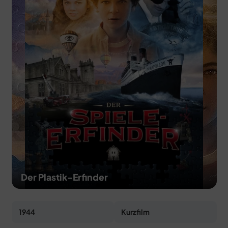
MERCH
DEALS
MEIN HQ
50
Der Plastik-Erfinder
1944
Kurzfilm