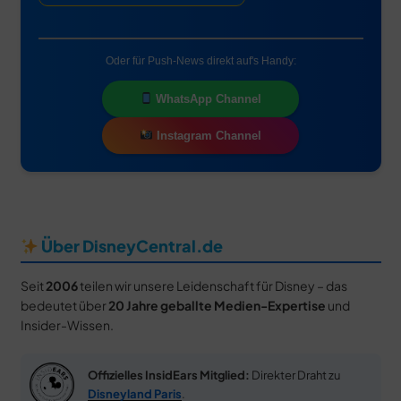
Oder für Push-News direkt auf's Handy:
WhatsApp Channel
Instagram Channel
Über DisneyCentral.de
Seit
2006
teilen wir unsere Leidenschaft für Disney – das
bedeutet über
20 Jahre geballte Medien-Expertise
und
Insider-Wissen.
Offizielles InsidEars Mitglied:
Direkter Draht zu
Disneyland Paris
.