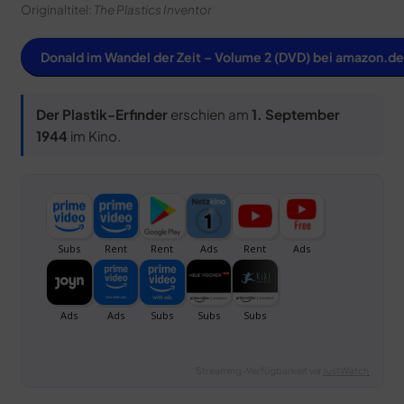
Originaltitel:
The Plastics Inventor
Donald im Wandel der Zeit – Volume 2 (DVD) bei amazon.de
Der Plastik-Erfinder
erschien am
1. September
1944
im Kino.
Streaming-Verfügbarkeit via
JustWatch