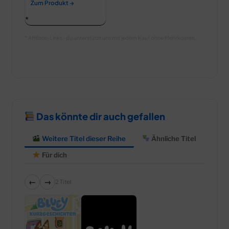
Zum Produkt →
* Affiliate-Links · du unterstützt uns mit jedem Kauf ohne Mehrkosten.
Das könnte dir auch gefallen
Weitere Titel dieser Reihe
Ähnliche Titel
Für dich
←
→
2 Titel