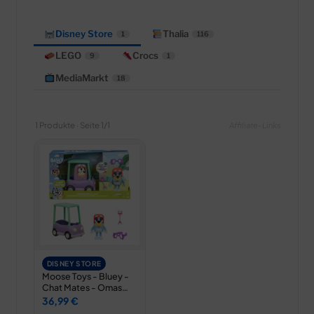
Disney Store
Thalia
1
116
LEGO
Crocs
9
1
MediaMarkt
18
1 Produkte · Seite 1/1
Affiliate-Links
DISNEY STORE
Moose Toys - Bluey -
Chat Mates - Omas
Auto…
36,99 €