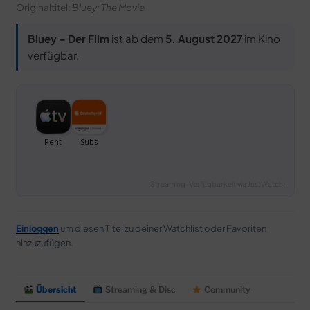
Originaltitel:
Bluey: The Movie
Bluey – Der Film
ist ab dem
5. August 2027
im Kino
verfügbar.
Streaming-Verfügbarkeit via
JustWatch
Einloggen
um diesen Titel zu deiner Watchlist oder Favoriten
hinzuzufügen.
Übersicht
Streaming & Disc
Community