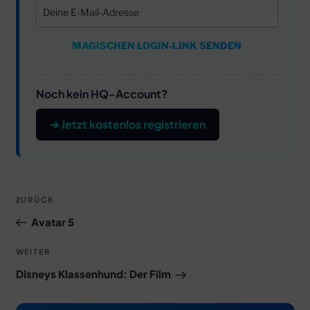
MAGISCHEN LOGIN-LINK SENDEN
Noch kein HQ-Account?
➔ Jetzt kostenlos registrieren
Beitragsnavigation
Vorheriger
ZURÜCK
Beitrag
Avatar 5
Nächster
WEITER
Beitrag
Disneys Klassenhund: Der Film