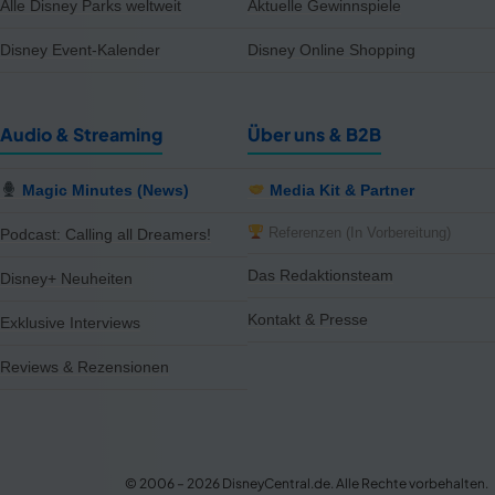
Alle Disney Parks weltweit
Aktuelle Gewinnspiele
Disney Event-Kalender
Disney Online Shopping
Audio & Streaming
Über uns & B2B
Magic Minutes (News)
Media Kit & Partner
Referenzen (In Vorbereitung)
Podcast: Calling all Dreamers!
Das Redaktionsteam
Disney+ Neuheiten
Kontakt & Presse
Exklusive Interviews
Reviews & Rezensionen
notifications
close
Ab heute auf Disney+: The Shards
Jetzt ansehen oder in deine Watchlist packen.
© 2006 – 2026 DisneyCentral.de. Alle Rechte vorbehalten.
Vor 25 Min.
NEU