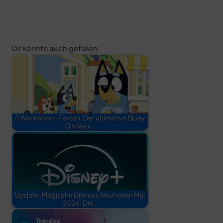
Dir könnte auch gefallen:
5 Wackadoo-Fakten: Der ultimative Bluey
Disney+…
Update: Magische Disney+ Neuheiten Mai
2026: Die…