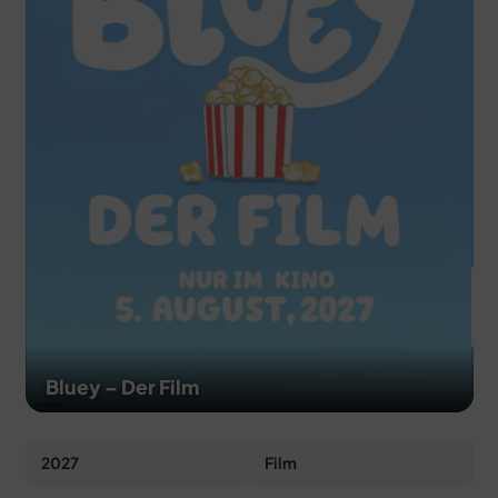
MERCH
DEALS
MEIN HQ
50
Bluey – Der Film
2027
Film