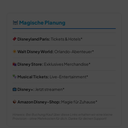
Magische Planung
Disneyland Paris:
Tickets & Hotels
Walt Disney World:
Orlando-Abenteuer
Disney Store:
Exklusives Merchandise
Musical Tickets:
Live-Entertainment
Disney+:
Jetzt streamen
Amazon Disney-Shop:
Magie für Zuhause
Hinweis: Bei Buchung/Kauf über diese Links erhalten wir eine kleine
Provision – ohne Mehrkosten für dich. Danke für deinen Support!