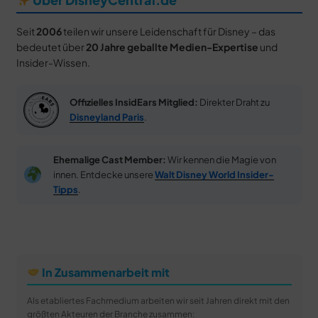
Seit
2006
teilen wir unsere Leidenschaft für Disney – das
bedeutet über
20 Jahre geballte Medien-Expertise
und
Insider-Wissen.
Offizielles InsidEars Mitglied:
Direkter Draht zu
Disneyland Paris
.
Ehemalige Cast Member:
Wir kennen die Magie von
innen. Entdecke unsere
Walt Disney World Insider-
Tipps
.
In Zusammenarbeit mit
Als etabliertes Fachmedium arbeiten wir seit Jahren direkt mit den
größten Akteuren der Branche zusammen: