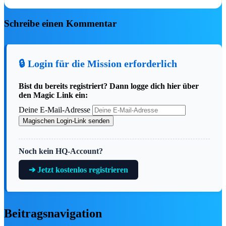
SHOW & TICKET
Schreibe einen Kommentar
🔒 Login für die Mission erforderlich
Disney Worlds Collide Concert Tour
Bist du bereits registriert? Dann logge dich hier über
(Köln, 18.02.2027)
den Magic Link ein:
Drei Welten, eine unforgettable Night! Die
Deine E-Mail-Adresse
brandneue Disney Worlds Collide Concert Tour
vereint Descendants, ZOMBIES und Camp
Magischen Login-Link senden
Rock…
Tickets buchen ➔
Noch kein HQ-Account?
🛍️ Merch
➔ Jetzt kostenlos registrieren
🛍️ Shop & Sale
🏪
Merchandise-Übersicht →
3.000+
Beitragsnavigation
🆕
Neuheiten im Shop
🔻
Reduzierte Artikel