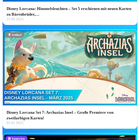
„Ich glaube, ich bin zum Teil deutsch!” 
Disney Lorcana: Himmelsleuchten – Set 5 erschienen mit neuen Karten
Unser „Descendants: Wicked
zu Bärenbrüder,…
Wonderland” Interview mit Alexandro
23.08.2024
Byrd, Kiara Romero & Liamani Segur
Unser Descendants: Wicked Wonderland Interv
mit Alexandro Byrd, Kiara Romero & Liamani
📄 Artikel
Segura: Worlds Collide Tour, Rapunzel-Wunsch
&…
Jetzt lesen ➔
NEU IN DER BIBLIOTHE
Disney Lorcana Set 7: Archazias Insel – Große Premiere von
Adults: Marathon Day
Zur Filmseite ➔
zweifarbigen Karten!
01.01.2025
HEIMKINO-DEA
🎤 Interview