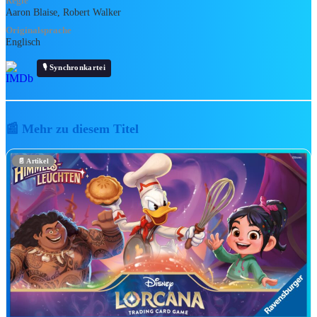
Regie
📺
Disney Channel
Aaron Blaise, Robert Walker
Originalsprache
➕
Disney+ jetzt abonnieren
Englisch
🎙️ Synchronkartei
🏰 Franchises & Universen
🏰
Disney-Animationsklassiker
🎬
Disney Realfilme
📰 Mehr zu diesem Titel
📺
Disney Channel
💡
Pixar
🦸
Marvel
📄 Artikel
⚔️
Star Wars
🧭
Alle Franchises entdecken →
INTERVIE