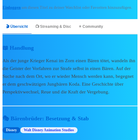
🎬 Kino & Streaming
Einloggen
um diesen Titel zu deiner Watchlist oder Favoriten hinzuzufügen.
Bibliothek
🎬 Übersicht
📺 Streaming & Disc
⭐ Community
Zur Bibliothek
Alle Kinofilme
📖 Handlung
Alle Serien
Als der junge Krieger Kenai im Zorn einen Bären tötet, wandeln ihn
Kinostarts 2026
die Geister der Vorfahren zur Strafe selbst in einen Bären. Auf der
Blu-rays & DVDs 2026
Suche nach dem Ort, wo er wieder Mensch werden kann, begegnet
Kurzfilme & Specials
soon
er dem geschwätzigen Jungbären Koda. Eine Geschichte über
Perspektivwechsel, Reue und die Kraft der Vergebung.
📅
Release Radar →
📺 Disney+ & TV
🎭 Bärenbrüder: Besetzung & Stab
🔥
Disney+ Neuheiten
🎬
Disney+ Originals
Disney
Walt Disney Animation Studios
🛋️
Serien-Highlights