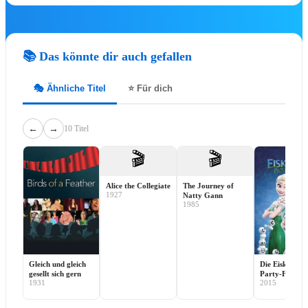
🎻
Disney Worlds Collide Concert Tour
🎻
Disney at Neuschwanstein
Disney in Concert – Die Jubiläumtstou
🎻
2026
📚 Das könnte dir auch gefallen
🎟️
Alle Show-Tickets
🎭 Ähnliche Titel
⭐ Für dich
MUSICA
←
→
10 Titel
🎬
🎬
Alice the Collegiate
The Journey of
1927
Natty Gann
Zweite DER KÖNIG DER LÖWEN
1985
Relaxed Performance am 18. Septembe
2026 🦁💛
DER KÖNIG DER LÖWEN Relaxed Performanc
Stage Entertainment zeigt am 18. September 20
Gleich und gleich
Die Eiskönigin
die zweite Relaxed Performance von…
gesellt sich gern
Party-Fieber
Mehr erfahren ➔
1931
2015