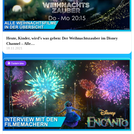
🗼 Tokyo Disney Resort
soon
🇨🇳 Shanghai Disney Resort
soon
🇭🇰 Hong Kong Disneyland
soon
🇦🇪 Disneyland Abu Dhabi
soon
★ NUR BEI UNS
Heute, Kinder, wird’s was geben: Der Weihnachtszauber im Disney
💼
Channel – Alle…
18.11.2021
Cultural Representative Program
Als 2× WDW-Cast-Member: Deutschlands einzige
🎤 Interview
Anlaufstelle für das CRP.
CRP-Guide entdecken ➔
🎟️ Tickets & Reise
🏰 DLP Ticket & Hotel Pauschalen*
🎡 Nur Park-Tickets (DLP)*
🌎 Walt Disney World Tickets*