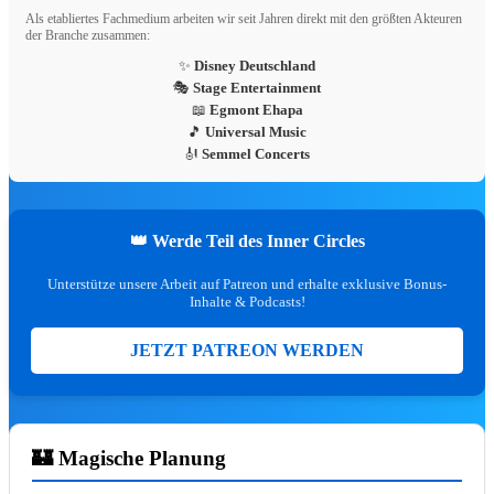
Disneyland Paris Ticket-Angebot für
Als etabliertes Fachmedium arbeiten wir seit Jahren direkt mit den größten Akteuren
Sommer 2026
der Branche zusammen:
✨
Disney Deutschland
Spare bis zu 140 € pro Person mit den
🎭
Stage Entertainment
exklusiven Mehrtagestickets! Gültig für
📖
Egmont Ehapa
Besuche vom 1. Juni bis 15. Oktober 202
🎵
Universal Music
Bis zu 140 € sparen
🎻
Semmel Concerts
TICKETS & ERSPARNIS SICHER
❯
👑 Werde Teil des Inner Circles
Unterstütze unsere Arbeit auf Patreon und erhalte exklusive Bonus-
Inhalte & Podcasts!
15% WOCHENENDE
JETZT PATREON WERDEN
⏳ …
fav
share
Happy Weekend Deal: 15% Rabatt
🏰 Magische Planung
Dein Happy Weekend Deal! 15% auf alles