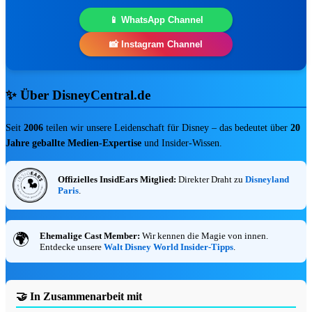
🎟️ Parks & Tickets
📱 WhatsApp Channel
🛍️ Disney Store & Merch
🎪 Events & Konzerte
📸 Instagram Channel
Nach Franchise
✨ Über DisneyCentral.de
🏰 Disneyland Paris
🏷️ Disney Store
Seit
2006
teilen wir unsere Leidenschaft für Disney – das bedeutet über
20
🦸 Marvel
Jahre geballte Medien-Expertise
und Insider-Wissen.
🎭 Musicals & Shows
🪄 Aktuelle Top-Deals
Offizielles InsidEars Mitglied:
Direkter Draht zu
Disneyland
Paris
.
SOMMER-VORTEIL
⭐ EMPFEHLU
Ehemalige Cast Member:
Wir kennen die Magie von innen.
🌍
Entdecke unsere
Walt Disney World Insider-Tipps
.
🤝 In Zusammenarbeit mit
fav
share
DISNEYLAND PARIS