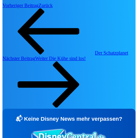
👕
Fashion, Toys & Home
Vorheriger Beitrag
Zurück
📀
DVD & Blu-ray Neuheiten
🔥
Alle Deals & Angebote →
🎮 Gaming & TCG
🃏
Der Schatzplanet
Disney Lorcana Guide
Nächster Beitrag
Weiter
Die Kühe sind los!
🕹️
Videospiele & Konsolen
🗝️
Kingdom Hearts Hub
🗃️
Lorcana Karten-Datenbank
soon
NEU IM SHO
📬 Keine Disney News mehr verpassen?