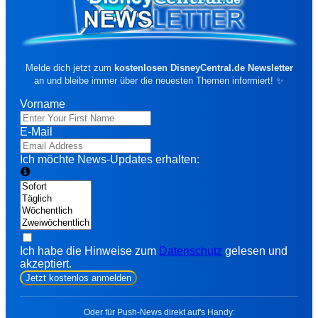
Disney Prinzessinnen - Spirit Jersey für
Erwachsene
90,00 €
Jetzt entdecken ➔
🔻 SAL
Melde dich jetzt zum
kostenlosen DisneyCentral.de Newsletter
an und bleibe immer über die neuesten Themen informiert! ✨
Vorname
E-Mail
Ich möchte News-Updates erhalten:
Die Monster AG - Sweatshirt für
Erwachsene
27,00 €
45,00 €
-40%
Zu den Angeboten ➔
🔥 Deals
Ich habe die Hinweise zum
Datenschutz
gelesen und
Nach Kategorie
akzeptiert.
Jetzt kostenlos anmelden
⚡ Alle Deals ansehen
🏪 Merchandise-Übersicht (3.000+)
Oder für Push-News direkt auf's Handy: