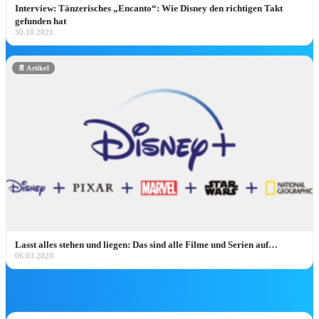
Interview: Tänzerisches „Encanto“: Wie Disney den richtigen Takt
🎫 Attraktions-Tickets weltweit*
gefunden hat
30.10.2021
💼
CRP-Insider-Guide →
PARK-HIGHLIGH
📄 Artikel
Disney Pins August 2026: Alle Disneyla
Paris Neuheiten
Disney Pin Neuheiten August 2026: alle Releas
aus Disneyland Paris, Disneyland Resort & Walt
Disney World – mit…
Jetzt entdecken ➔
Lasst alles stehen und liegen: Das sind alle Filme und Serien auf…
06.03.2020