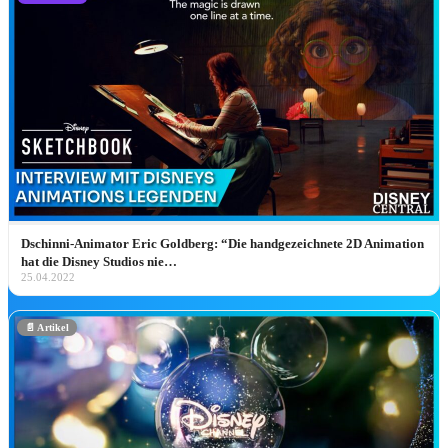
Disney Deals & Angebote
Die besten Blu-ray-, 4K- & Streaming-Deals –
handverlesen.
Zum Deal ➔
Dschinni-Animator Eric Goldberg: “Die handgezeichnete 2D Animation
🏰 Disneyland & Parks
hat die Disney Studios nie…
25.04.2022
Disney Parks
📄 Artikel
🏰 Disneyland Paris Hub
🌎 Walt Disney World
🎡 Disneyland Resort
🚢 Disney Cruise Line