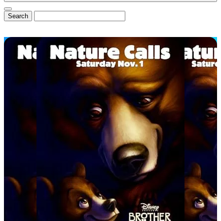
⭐ DisneyCentral.de
News & Magazin
Alle News
Exklusive Interviews
Reviews & Rezensionen
💼 B2B & Presse
📊
Media Kit & Reichweite
🏆
Referenzen & Cases
🌟
Mitglied von InsidEars
✉️
Kooperationsanfragen
Community & Exklusiv