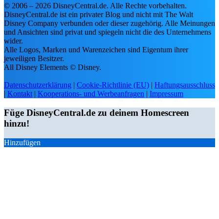
© 2006 – 2026 DisneyCentral.de. Alle Rechte vorbehalten.
von Ex-Cast-Membern.
DisneyCentral.de ist ein privater Blog und nicht mit The Walt
✨
2.000+ Disney-Fans sind bereits dabei
Disney Company verbunden oder dieser zugehörig. Alle Meinungen
und Ansichten sind privat und spiegeln nicht die des Unternehmens
wider.
🔑 Jetzt anmelden
Alle Logos, Marken und Warenzeichen sind Eigentum ihrer

jeweiligen Besitzer.
✨ Kostenlos registrieren
All Disney Elements © Disney.
Kein Spam · Kein Abo · Jederzeit löschbar
Datenschutzerklärung
|
Cookie-Richtlinie (EU)
|
Haftungsausschluss
|
Kontakt
|
Kooperations- und Werbeanfragen
|
Impressum
✦
ALLES KOSTENLOS — SOFORT STARTEN
Füge DisneyCentral.de zu deinem Homescreen
hinzu!
Favoriten &
❤️
📅
Release-Radar
Watchlist
Film-
Hinzufügen
🎬
✅
Gesehen-Tracker
Empfehlungen
Magic Points &
Community-
🏆
📊
Ränge
Umfragen
Exkl. Deals &
🏷️
🎁
Exkl. Gewinnspiele
Rabatte
Personalisierte
Push-
🌐
🔔
Website
Benachrichtigunge
Disneyland-