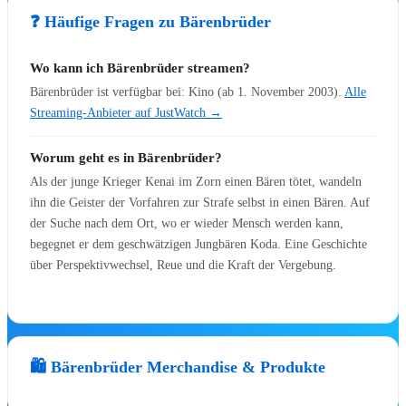
❓ Häufige Fragen zu Bärenbrüder
🎭 Musicals & Shows
Wo kann ich Bärenbrüder streamen?
Bärenbrüder ist verfügbar bei: Kino (ab 1. November 2003).
Alle
🎭 Disney Musicals
Streaming-Anbieter auf JustWatch →
🎭
Der Teufel trägt Prada
Worum geht es in Bärenbrüder?
🎭
Die Schöne und das Biest
Als der junge Krieger Kenai im Zorn einen Bären tötet, wandeln
🎭
Der Glöckner von Notre Dame
ihn die Geister der Vorfahren zur Strafe selbst in einen Bären. Auf
🎭
Tarzan
der Suche nach dem Ort, wo er wieder Mensch werden kann,
🎭
Die Eiskönigin
begegnet er dem geschwätzigen Jungbären Koda. Eine Geschichte
🎭
Der König der Löwen
über Perspektivwechsel, Reue und die Kraft der Vergebung.
🎟️
Alle Musical-Tickets
🎻 Konzerte & Live
🛍️ Bärenbrüder Merchandise & Produkte
Disney on Ice – Mickys magische
⛸️
Momente