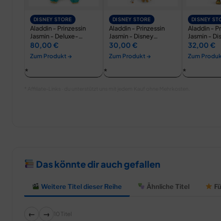
DISNEY STORE
DISNEY STORE
DISNEY ST
Aladdin - Prinzessin
Aladdin - Prinzessin
Aladdin - P
Jasmin - Deluxe-
Jasmin - Disney
Jasmin - D
Kostüm für Kinder
Princess Ballet Doll
Upon a Sto
80,00 €
30,00 €
32,00 €
Kollektion…
Zum Produkt →
Zum Produkt →
Zum Produk
* Affiliate-Links · du unterstützt uns mit jedem Kauf ohne Mehrkosten.
Das könnte dir auch gefallen
Weitere Titel dieser Reihe
Ähnliche Titel
Fü
←
→
10 Titel