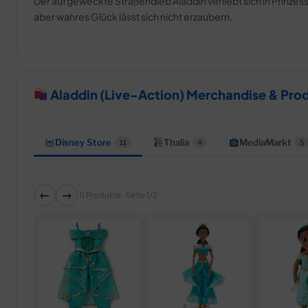
Der aufgeweckte Straßendieb Aladdin verliebt sich in Prinze
aber wahres Glück lässt sich nicht erzaubern.
Aladdin (Live-Action) Merchandise & Pro
Disney Store
Thalia
MediaMarkt
11
4
5
←
→
11 Produkte · Seite 1/2