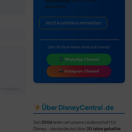
akzeptiert.
Jetzt kostenlos anmelden
Oder für Push-News direkt auf's Handy:
WhatsApp Channel
Instagram Channel
 via
JustWatch
Über DisneyCentral.de
Seit
2006
teilen wir unsere Leidenschaft für
Disney – das bedeutet über
20 Jahre geballte