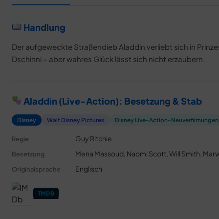
Handlung
Der aufgeweckte Straßendieb Aladdin verliebt sich in Pri
Dschinni – aber wahres Glück lässt sich nicht erzaubern.
Aladdin (Live-Action): Besetzung & Stab
Disney
Walt Disney Pictures
Disney Live-Action-Neuverfilmungen
Guy Ritchie
Regie
Mena Massoud, Naomi Scott, Will Smith, Mar
Besetzung
Englisch
Originalsprache
TMDB