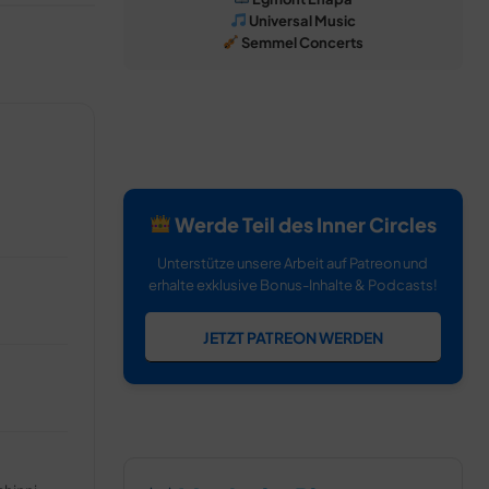
Universal Music
Semmel Concerts
Werde Teil des Inner Circles
Unterstütze unsere Arbeit auf Patreon und
erhalte exklusive Bonus-Inhalte & Podcasts!
JETZT PATREON WERDEN