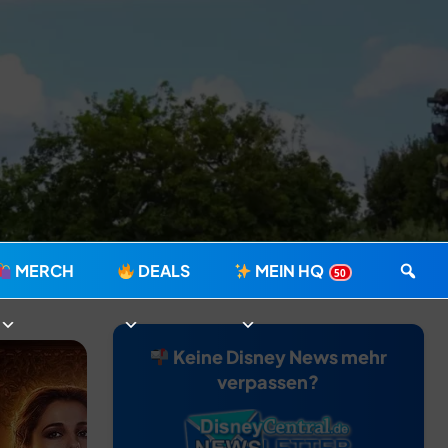
MERCH
DEALS
MEIN HQ
50
Keine Disney News mehr
verpassen?