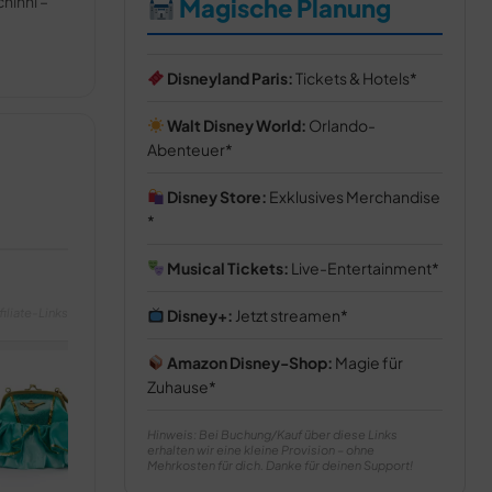
hinni –
Magische Planung
Disneyland Paris:
Tickets & Hotels
Walt Disney World:
Orlando-
Abenteuer
Disney Store:
Exklusives Merchandise
Musical Tickets:
Live-Entertainment
filiate-Links
Disney+:
Jetzt streamen
Amazon Disney-Shop:
Magie für
Zuhause
Hinweis: Bei Buchung/Kauf über diese Links
erhalten wir eine kleine Provision – ohne
Mehrkosten für dich. Danke für deinen Support!