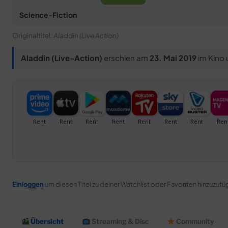
Science-Fiction
Originaltitel:
Aladdin (Live Action)
Aladdin (Live-Action)
erschien am
23. Mai 2019
im Kino 
Einloggen
um diesen Titel zu deiner Watchlist oder Favoriten hinzuzufü
Übersicht
Streaming & Disc
Community