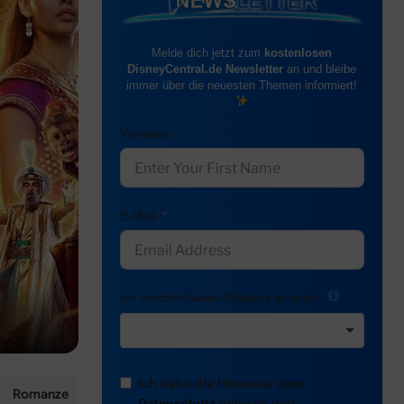
Melde dich jetzt zum
kostenlosen
DisneyCentral.de Newsletter
an und bleibe
immer über die neuesten Themen informiert!
Vorname
E-Mail
Ich möchte News-Updates erhalten:
Ich habe die Hinweise zum
Romanze
Datenschutz
gelesen und