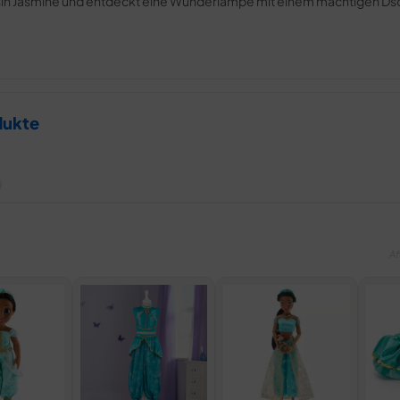
ssin Jasmine und entdeckt eine Wunderlampe mit einem mächtigen Dsc
dukte
Af