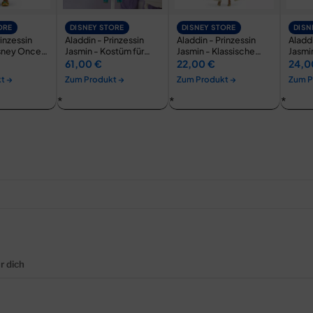
ORE
DISNEY STORE
DISNEY STORE
DISN
rinzessin
Aladdin - Prinzessin
Aladdin - Prinzessin
Aladdi
isney Once
Jasmin - Kostüm für
Jasmin - Klassische
Jasmi
ry…
Kinder
Puppe mit Begleiter
für Ki
61,00 €
22,00 €
24,0
t →
Zum Produkt →
Zum Produkt →
Zum P
r dich