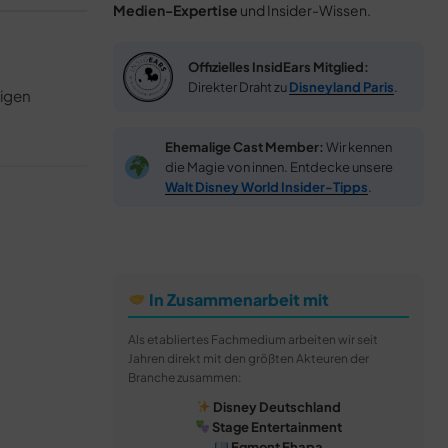
Medien-Expertise
und Insider-Wissen.
Offizielles InsidEars Mitglied:
Direkter Draht zu
Disneyland Paris
.
tigen
Ehemalige Cast Member:
Wir kennen
die Magie von innen. Entdecke unsere
Walt Disney World Insider-Tipps
.
In Zusammenarbeit mit
Als etabliertes Fachmedium arbeiten wir seit
Jahren direkt mit den größten Akteuren der
Branche zusammen:
Disney Deutschland
Stage Entertainment
Egmont Ehapa