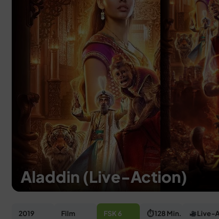
Aladdin (Live-Action)
2019
Film
FSK 6
⏱ 128 Min.
Live-A