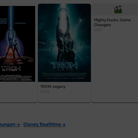
Mighty Ducks: Game
Changers
2021
TRON: Legacy
2026
mungen →
·
Disney Realfilme →