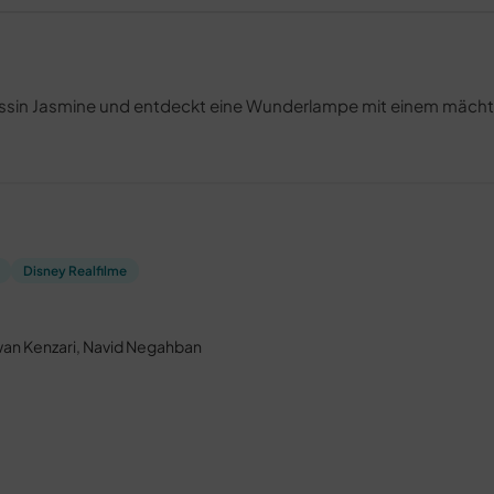
nzessin Jasmine und entdeckt eine Wunderlampe mit einem mäch
Disney Realfilme
wan Kenzari, Navid Negahban